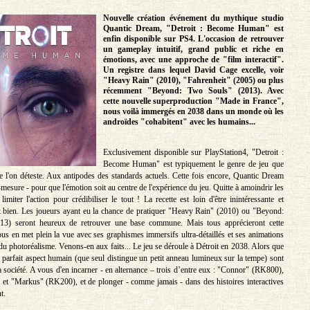
Nouvelle création événement du mythique studio
Quantic Dream, "Detroit : Become Human" est
enfin disponible sur PS4. L'occasion de retrouver
un gameplay intuitif, grand public et riche en
émotions, avec une approche de "film interactif".
Un registre dans lequel David Cage excelle, voir
"Heavy Rain" (2010), "Fahrenheit" (2005) ou plus
récemment "Beyond: Two Souls" (2013). Avec
cette nouvelle superproduction "Made in France",
nous voilà immergés en 2038 dans un monde où les
androïdes "cohabitent" avec les humains...
Exclusivement disponible sur PlayStation4, "Detroit :
Become Human" est typiquement le genre de jeu que
e l'on déteste. Aux antipodes des standards actuels. Cette fois encore, Quantic Dream
mesure - pour que l'émotion soit au centre de l'expérience du jeu. Quitte à amoindrir les
 limiter l'action pour crédibiliser le tout ! La recette est loin d'être inintéressante et
t bien. Les joueurs ayant eu la chance de pratiquer "Heavy Rain" (2010) ou "Beyond:
3) seront heureux de retrouver une base commune. Mais tous apprécieront cette
us en met plein la vue avec ses graphismes immersifs ultra-détaillés et ses animations
du photoréalisme. Venons-en aux faits... Le jeu se déroule à Détroit en 2038. Alors que
 parfait aspect humain (que seul distingue un petit anneau lumineux sur la tempe) sont
a société. A vous d'en incarner - en alternance – trois d’entre eux : "Connor" (RK800),
t "Markus" (RK200), et de plonger - comme jamais - dans des histoires interactives
t.