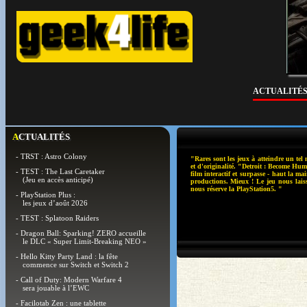
ACTUALITÉ
ACTUALITÉS
- TRST : Astro Colony
"Rares sont les jeux à atteindre un tel 
et d'originalité. "Detroit : Become Hu
- TEST : The Last Caretaker
film interactif et surpasse - haut la ma
(Jeu en accès anticipé)
productions. Mieux ! Le jeu nous laiss
nous réserve la PlayStation5. "
- PlayStation Plus :
les jeux d’août 2026
- TEST : Splatoon Raiders
- Dragon Ball: Sparking! ZERO accueille
le DLC « Super Limit-Breaking NEO »
- Hello Kitty Party Land : la fête
commence sur Switch et Switch 2
- Call of Duty: Modern Warfare 4
sera jouable à l’EWC
- Facilotab Zen : une tablette