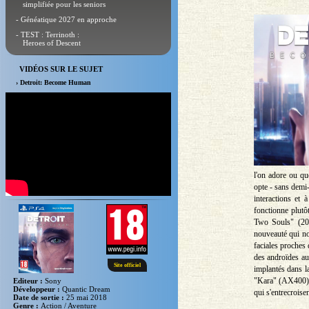
simplifiée pour les seniors
- Généatique 2027 en approche
- TEST : Terrinoth :
Heroes of Descent
VIDÉOS SUR LE SUJET
› Detroit: Become Human
l'on adore ou qu
opte - sans demi-
interactions et à
fonctionne plutô
Two Souls" (201
nouveauté qui no
faciales proches 
des androïdes au
Site officiel
implantés dans l
"Kara" (AX400) e
Editeur :
Sony
Développeur :
Quantic Dream
qui s'entrecroisen
Date de sortie :
25 mai 2018
Genre :
Action / Aventure