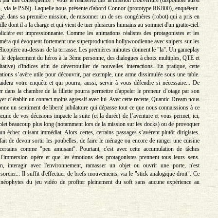
it par une conséquence ! Vous le réaliserez dès la mission d'ouverture (disponible aussi
, via le PSN). Laquelle nous présente d'abord Connor (prototype RK800), enquêteur-
gé, dans sa première mission, de raisonner un de ses congénères (robot) qui a pris en
ille dont il a la charge et qui vient de tuer plusieurs humains au sommet d'un gratte-ciel.
olicière est impressionnante. Comme les animations réalistes des protagonistes et les
méra qui évoquent fortement une superproduction hollywoodienne avec snipers sur les
hélicoptère au-dessus de la terrasse. Les premières minutes donnent le "la". Un gameplay
ec le déplacement du héros à la 3ème personne, des dialogues à choix multiples, QTE et
ultative) d'indices afin de déverrouiller de nouvelles interactions. En pratique, cette
mations s’avère utile pour découvrir, par exemple, une arme dissimulée sous une table.
idera votre enquête et qui pourra, aussi, servir à vous défendre si nécessaire... De
 dans la chambre de la fillette pourra permettre d'appeler le preneur d’otage par son
er d’établir un contact moins agressif avec lui. Avec cette recette, Quantic Dream nous
onne un sentiment de liberté jubilatoire qui dépasse tout ce que nous connaissions à ce
acune de vos décisions impacte la suite (et la durée) de l’aventure et vous permet, ici,
olet beaucoup plus long (notamment lors de la mission sur les docks) ou de provoquer
 un échec cuisant immédiat. Alors certes, certains passages s’avèrent plutôt dirigistes.
ait de devoir sortir les poubelles, de faire le ménage ou encore de ranger une cuisine
certains comme "peu amusant". Pourtant, c'est avec cette accumulation de tâches
 l'immersion opère et que les émotions des protagonistes prennent tous leurs sens.
, interagir avec l'environnement, ramasser un objet ou ouvrir une porte, n'est
orcier... Il suffit d'effectuer de brefs mouvements, via le "stick analogique droit". Ce
néophytes du jeu vidéo de profiter pleinement du soft sans aucune expérience au