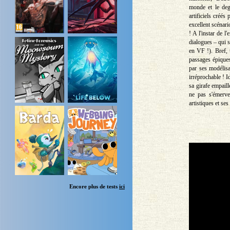
monde et le deg
artificiels créé
excellent scénari
! A l'instar de 
dialogues – qui 
en VF !). Bref, 
passages épiques
par ses modélisa
irréprochable ! I
sa girafe empail
ne pas s'émerve
artistiques et ses
Encore plus de tests
ici