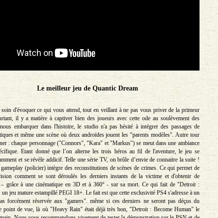
Le meilleur jeu de Quantic Dream
soin d'évoquer ce qui vous attend, tout en veillant à ne pas vous priver de la primeur
rtant, il y a matière à captiver bien des joueurs avec cette ode au soulèvement des
ous embarquer dans l'histoire, le studio n'a pas hésité à intégrer des passages de
iques et même une scène où deux androïdes jouent les "parents modèles". Autre tour
gner : chaque personnage ("Connors", "Kara" et "Markus") se meut dans une ambiance
écifique. Etant donné que l’on alterne les trois héros au fil de l'aventure, le jeu se
mment et se révèle addicif. Telle une série TV, on brûle d’envie de connaitre la suite !
gameplay (policier) intègre des reconstitutions de scènes de crimes. Ce qui permet de
ision comment se sont déroulés les derniers instants de la victime et d'obtenir de
 – grâce à une cinématique en 3D et à 360° - sur sa mort. Ce qui fait de "Detroit :
 jeu mature estampillé PEGI 18+. Le fait est que cette exclusivité PS4 s'adresse à un
Pas forcément réservée aux "gamers". même si ces derniers ne seront pas déçus du
re point de vue, là où "Heavy Rain" était déjà très bon, "Detroit : Become Human" le
 main. Nous vous recommandons vivement de tester la démonstration sur le PSN et de