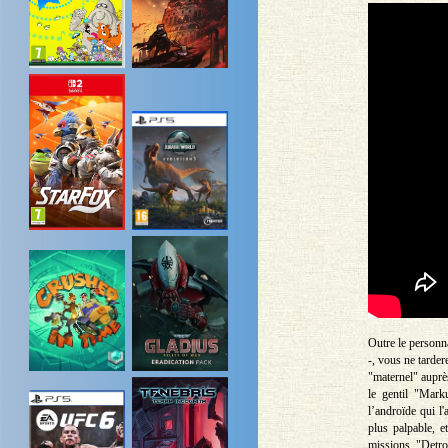
Outre le personn
-, vous ne tarde
"maternel" auprè
le gentil "Mark
l’androïde qui l
plus palpable, e
missions, "Detro