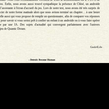
déos. Enfin, nous avons aussi trouvé sympathique la présence de Chloé, un androïde
l’assistante à l'écran d'accueil du jeu. Lors de notre test, nous avons été très surpris de
ucier de notre forme matinale alors que nous avions terminé un chapitre… à une heure
 elle aussi qui vous propose de remplir un questionnaire, afin de comparer vos réponses
pour savoir si vous seriez prêt à confier un enfant à un androïde ou à vous faire opérer
e par une IA. Des sujets d'actualité qui convergent parfaitement avec l'univers
u jeu de Quantic Dream.
Geek4Life
› Detroit: Become Human