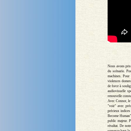
Nous avons pris 
du scénario. Pou
machines. Pour n
violences domest
de force à souli
audiovisuelle sp
renouvelle consta
Avec Connor, le 
"voir" avec préc
précieux indices
Become Human" un
public majeur. 
résultat. De not
surpasse haut la