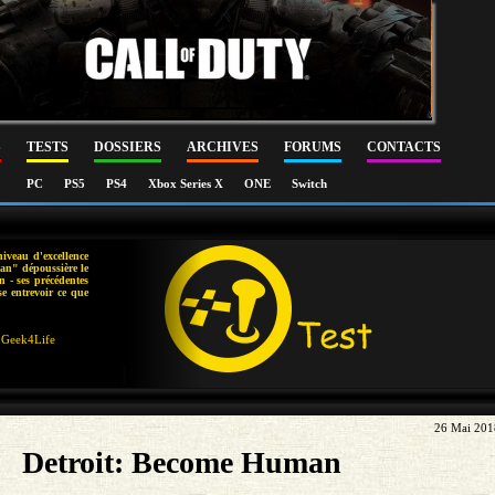
S
TESTS
DOSSIERS
ARCHIVES
FORUMS
CONTACTS
PC
PS5
PS4
Xbox Series X
ONE
Switch
niveau d'excellence
man" dépoussière le
in - ses précédentes
e entrevoir ce que
Geek4Life
26 Mai 201
Detroit: Become Human