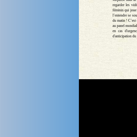
regarder les vi
féminin qui joue 
l’entendre se so
du matin ! C’est
au panel mondial 
en cas d'urgenc
d'anticipation d