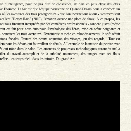
ré d’intelligence, pour ne pas dire de conscience, de plus en plus élevé des êtres
s par l'homme. Le fait est que l'équipe parisienne de Quantic Dream nous a concocté un
o où les aventures des trois protagonistes - que l'on incarne tour à tour - s'entrecroisent
l'excellent "Heavy Rain" (2010), l'émotion occupe une place de choix. À ce propos, les
sont tous finement interprétés par des comédiens professionnels - sonnent justes (même
tout est fait pour nous émouvoir. Psychologie des héros, mise en scène poignante et
 ponctuent les trois aventures. Dynamique et riche en rebondissements, le soft séduit
tions faciales. Texture des peaux, animation des visages, jeu des regards... Tout est
dem pour les décors qui fourmillent de détails. A l’exemple de la maison du peintre avec
lée qui trône dans le salon. Les amateurs de prouesses technologiques auront du mal à
iller du travail accompli et de la subtilité, notamment, des images avec ses flous
 reflets - en temps réel - dans les miroirs. Du grand Art !