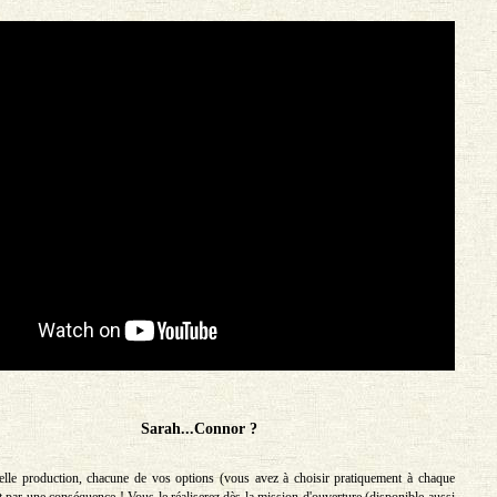
Sarah...Connor ?
elle production, chacune de vos options (vous avez à choisir pratiquement à chaque