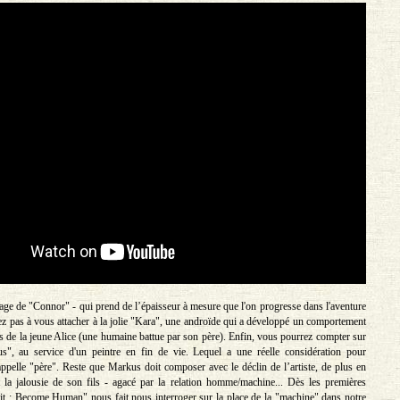
age de "Connor" - qui prend de l’épaisseur à mesure que l'on progresse dans l'aventure
rez pas à vous attacher à la jolie "Kara", une androïde qui a développé un comportement
s de la jeune Alice (une humaine battue par son père). Enfin, vous pourrez compter sur
us", au service d'un peintre en fin de vie. Lequel a une réelle considération pour
'appelle "père". Reste que Markus doit composer avec le déclin de l’artiste, de plus en
t la jalousie de son fils - agacé par la relation homme/machine... Dès les premières
it : Become Human" nous fait nous interroger sur la place de la "machine" dans notre