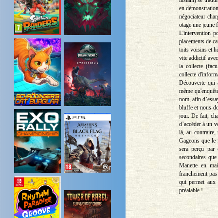
instant) se tradu
en démonstration
négociateur char
otage une jeune f
L'intervention p
placements de ca
toits voisins et 
vite addictif av
la collecte (fac
collecte d'infor
Découverte qui a
même qu'enquêter
nom, afin d’essay
bluffe et nous d
jour. De fait, ch
d’accéder à un v
là, au contraire,
Gageons que le f
sera perçu par 
secondaires que
Manette en main
franchement pas s
qui permet aux 
préalable !