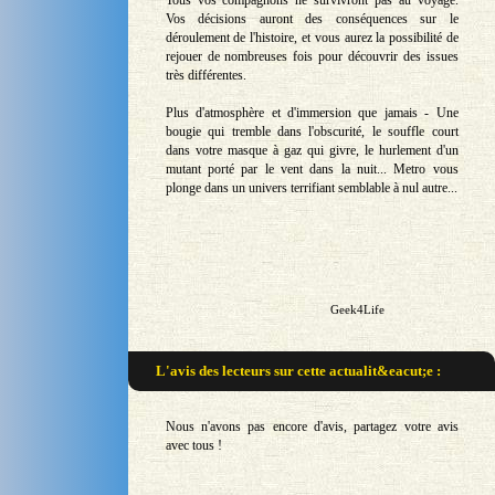
Tous vos compagnons ne survivront pas au voyage.
Vos décisions auront des conséquences sur le
déroulement de l'histoire, et vous aurez la possibilité de
rejouer de nombreuses fois pour découvrir des issues
très différentes.
Plus d'atmosphère et d'immersion que jamais - Une
bougie qui tremble dans l'obscurité, le souffle court
dans votre masque à gaz qui givre, le hurlement d'un
mutant porté par le vent dans la nuit... Metro vous
plonge dans un univers terrifiant semblable à nul autre...
Geek4Life
L'avis des lecteurs sur
cette actualit&eacut;e :
Nous n'avons pas encore d'avis, partagez votre avis
avec tous !