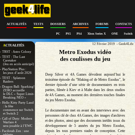
ACTUALITÉS
TESTS
DOSSIERS
ARCHIVES
FORUMS
CONTACTS
PC
PS5
PS4
Xbox Series X
ONE
Switch
12 Février 2019 - Geek4Life
ACTUALITÉS
Metro Exodus vidéo
- TRST : Astro Colony
- TEST : The Last
des coulisses du jeu
Caretaker
(Jeu en accès anticipé)
- PlayStation Plus :
les jeux d’août 2026
Deep Silver et 4A Games dévoilent aujourd’hui le
- TEST : Splatoon
troisième épisode du “Making-of de Metro Exodus”, le
Raiders
dernier épisode d’une série de documentaires en trois
- Dragon Ball: Sparking!
parties, filmée à Kiev et à Malte dans les deux studios
ZERO accueille
le DLC « Super Limit-
de 4A Games, au moment des dernières touches finales
Breaking NEO »
du jeu Metro Exodus.
- Hello Kitty Party Land
: la fête
commence sur Switch
Le documentaire met en avant des interviews avec des
et Switch 2
personnes clé de chez 4A Games, des images d'archives
- Call of Duty: Modern
et des photos, ainsi que des documents inédits issus du
Warfare 4
développement de 5 années du jeu Metro Exodus,
sera jouable à l’EWC
depuis les tous premiers stades de conception. Cette
- Facilotab Zen : une
tablette