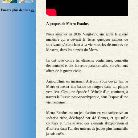
Encore plus de tests
ici
A propos de Metro Exodus
:
Nous sommes en 2036. Vingt-cinq ans après la guerre
nucléaire qui a dévasté la Terre, quelques milliers de
survivants s'accrochent à la vie sous les décombres de
Moscou, dans les tunnels du Metro.
Ils ont lutté contre les éléments contaminés, combattu
des mutants et des horreurs paranormales, survécu aux
affres de la guerre civile...
Aujourd'hui, en incarnant Artyom, vous devez fuir le
Metro et mener une bande de rangers dans un périple
vers l'est. C'est une épopée à l'échelle d'un continent, à
travers la Russie post-apocalyptique, dans l'espoir d'une
vie meilleure.
Metro Exodus est un jeu d'action en vue subjective au
scénario riche, développé par 4A Games, et qui mêle
combats et furtivité avec des éléments d'exploration et
d'horreur dans l'un des univers de jeu les plus immersifs
jamais créés.