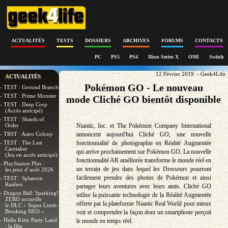
ACTUALITÉS
TESTS
DOSSIERS
ARCHIVES
FORUMS
CONTACTS
PC
PS5
PS4
Xbox Series X
ONE
Switch
12 Février 2019 - Geek4Life
ACTUALITÉS
Pokémon GO - Le nouveau
- TEST : Ground Branch
- TEST : Prime Monster
mode Cliché GO bientôt disponible
- TEST : Deep Corp
(Accès anticipé)
- TEST : Shards of
Order
Niantic, Inc. et The Pokémon Company International
- TRST : Astro Colony
annoncent aujourd'hui Cliché GO, une nouvelle
- TEST : The Last
fonctionnalité de photographie en Réalité Augmentée
Caretaker
qui arrive prochainement sur Pokémon GO. La nouvelle
(Jeu en accès anticipé)
fonctionnalité AR améliorée transforme le monde réel en
- PlayStation Plus :
un terrain de jeu dans lequel les Dresseurs pourront
les jeux d’août 2026
facilement prendre des photos de Pokémon et ainsi
- TEST : Splatoon
Raiders
partager leurs aventures avec leurs amis. Cliché GO
- Dragon Ball: Sparking!
utilise la puissante technologie de la Réalité Augmentée
ZERO accueille
offerte par la plateforme Niantic Real World pour mieux
le DLC « Super Limit-
Breaking NEO »
voir et comprendre la façon dont un smartphone perçoit
- Hello Kitty Party Land
le monde en temps réel.
: la fête