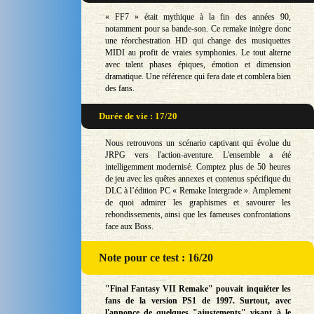
« FF7 » était mythique à la fin des années 90,
notamment pour sa bande-son. Ce remake intègre donc
une réorchestration HD qui change des musiquettes
MIDI au profit de vraies symphonies. Le tout alterne
avec talent phases épiques, émotion et dimension
dramatique. Une référence qui fera date et comblera bien
des fans.
Durée de vie : 17/20
Nous retrouvons un scénario captivant qui évolue du
JRPG vers l'action-aventure. L'ensemble a été
intelligemment modernisé. Comptez plus de 50 heures
de jeu avec les quêtes annexes et contenus spécifique du
DLC à l’édition PC « Remake Intergrade ». Amplement
de quoi admirer les graphismes et savourer les
rebondissements, ainsi que les fameuses confrontations
face aux Boss.
Note
pour ce test : 16/20
"Final Fantasy VII Remake" pouvait inquiéter les
fans de la version PS1 de 1997. Surtout, avec
l'annonce de quelques "ajustements" visant à le