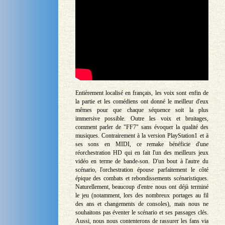
Entièrement localisé en français, les voix sont enfin de
la partie et les comédiens ont donné le meilleur d'eux
mêmes pour que chaque séquence soit la plus
immersive possible. Outre les voix et bruitages,
comment parler de "FF7" sans évoquer la qualité des
musiques. Contrairement à la version PlayStation1 et à
ses sons en MIDI, ce remake bénéficie d'une
réorchestration HD qui en fait l'un des meilleurs jeux
vidéo en terme de bande-son. D'un bout à l'autre du
scénario, l'orchestration épouse parfaitement le côté
épique des combats et rebondissements scénaristiques.
Naturellement, beaucoup d'entre nous ont déjà terminé
le jeu (notamment, lors des nombreux portages au fil
des ans et changements de consoles), mais nous ne
souhaitons pas éventer le scénario et ses passages clés.
Aussi, nous nous contenterons de rassurer les fans via