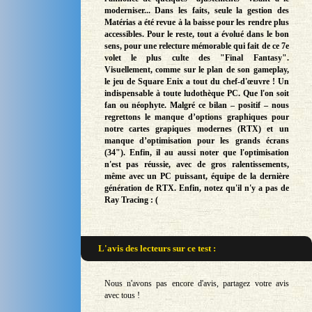
moderniser... Dans les faits, seule la gestion des
Matérias a été revue à la baisse pour les rendre plus
accessibles. Pour le reste, tout a évolué dans le bon
sens, pour une relecture mémorable qui fait de ce 7e
volet le plus culte des "Final Fantasy".
Visuellement, comme sur le plan de son gameplay,
le jeu de Square Enix a tout du chef-d'œuvre ! Un
indispensable à toute ludothèque PC. Que l'on soit
fan ou néophyte. Malgré ce bilan – positif – nous
regrettons le manque d’options graphiques pour
notre cartes grapiques modernes (RTX) et un
manque d’optimisation pour les grands écrans
(34"). Enfin, il au aussi noter que l'optimisation
n'est pas réussie, avec de gros ralentissements,
même avec un PC puissant, équipe de la dernière
génération de RTX. Enfin, notez qu'il n'y a pas de
Ray Tracing : (
L'avis des lecteurs sur
ce test :
Nous n'avons pas encore d'avis, partagez votre avis
avec tous !