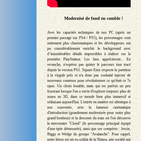
Modernisé de fond en comble !
Avec les capacités techniques de nos PC (après un
premier passage sur PS4 / PS5), les personnages sont
nettement plus charismatiques et les développeurs ont
pu considérablement enrichir le background avec
d’innombrables détails impossibles à réaliser sur la
première PlayStation. Les fans apprécieront... En
revanche, n'espérez pas quitter le parcours tout tracé
depuis la version PS1. Square Enix respecte la partition
à la virgule près et n'a donc pas souhaité injecter de
nouveaux contenus pour révolutionner ce qu'était ce 7e
opus. Un choix louable, mais qui est parfois un peu
frustrant lorsque l'on a envie d'explorer toujours plus de
zones en 3D, dans ce monde bien plus immersif et
séduisant aujourd'hui. L'entrée en matière est identique à
nos souvenirs, avec la fameuse cinématique
d'introduction (grandement modernisée pour notre plus
grand bonheur) et la descente du train où l'on découvre
le mercenaire "Cloud" (le personnage principal équipé
d'une épée démesurée), ainsi que ses compères : Jessie,
Biggs et Wedge du groupe "Avalanche". Pour rappel,
notre héros est un ex-soldat de la Shinra, une société qui