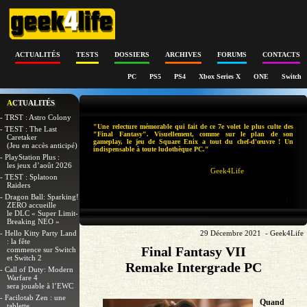
ACTUALITÉS
TESTS
DOSSIERS
ARCHIVES
FORUMS
CONTACTS
PC
PS5
PS4
Xbox Series X
ONE
Switch
ACTUALITÉS
- TRST : Astro Colony
"Une relecture mémorable qui fait de ce 7e volet le plus culte des
- TEST : The Last
"Final Fantasy". Visuellement, comme sur le plan de son
Caretaker
gameplay, le jeu de Square Enix a tout du chef-d'œuvre ! Un
(Jeu en accès anticipé)
indispensable à toute ludothèque PC."
- PlayStation Plus :
les jeux d’août 2026
Geek4Life
- TEST : Splatoon
Raiders
- Dragon Ball: Sparking!
ZERO accueille
le DLC « Super Limit-
Breaking NEO »
- Hello Kitty Party Land
29 Décembre 2021 - Geek4Life
: la fête
Final Fantasy VII
commence sur Switch
et Switch 2
Remake Intergrade PC
- Call of Duty: Modern
Warfare 4
sera jouable à l’EWC
- Facilotab Zen : une
Quand
tablette