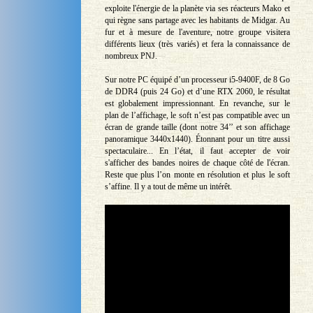
exploite l'énergie de la planète via ses réacteurs Mako et
qui règne sans partage avec les habitants de Midgar. Au
fur et à mesure de l'aventure, notre groupe visitera
différents lieux (très variés) et fera la connaissance de
nombreux PNJ.
Sur notre PC équipé d’un processeur i5-9400F, de 8 Go
de DDR4 (puis 24 Go) et d’une RTX 2060, le résultat
est globalement impressionnant. En revanche, sur le
plan de l’affichage, le soft n’est pas compatible avec un
écran de grande taille (dont notre 34’’ et son affichage
panoramique 3440x1440). Étonnant pour un titre aussi
spectaculaire... En l’état, il faut accepter de voir
s'afficher des bandes noires de chaque côté de l'écran.
Reste que plus l’on monte en résolution et plus le soft
s’affine. Il y a tout de même un intérêt.