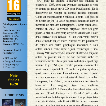
"FF7" pour les intimes, a marqué des millions de
joueurs en 1997, avec une aventure captivante et riche
en action qui tenait sur 3 CD pour PlayStation1. De la
découverte de Midgar au combat furieux opposant
Cloud au charismatique Sephiroth, le tout - sur près de
Site officiel
25 heures de jeu - a laissé des traces indélébiles dans la
Développeur :
Square
mémoire de bien des nostalgiques.... Reste qu'en 2021,
Enix
comme en 2022, la version originale, avec ses gros
Date de sortie :
pixels, a pris un sacré coup de vieux. Aussi faut-il voir,
décembre 2021
Genre :
J RPG
dans l'arrivée d'un remake PC, un événement majeur
Supports :
PC
dans le monde du jeu vidéo. Surtout vu les puissances
Joueurs :
1
Norme :
PEGI 16+
de calculs des cartes graphiques modernes ! Pour
autant, au-delà d'une mise à jour cosmétique, "Final
Pourquoi faut-il
Fantasy VII" conserve-t-il son âme et offre-t-il toujours
l'acheter ?
autant de plaisirs au fil de son scénario riche en
+ FF7 sur PC !
rebondissements ? Testé par notre rédaction - ayant déjà
+ Les graphismes
+ Le gameplay
terminé le jeu PS1 -, ce remake parvient clairement à
+ L'univers
moderniser ce qu'était "FF7", tout en injectant quelques
ajustements bienvenus. Concrètement, le soft reprend
Note
les bases connues et les actualise de fond en comble.
finale :
Cela passe, tout d'abord, par une mise en scène visuelle
16/20
beaucoup plus soignée, digne des meilleurs
blockbusters AAA. A l'instar des films d'animation de la
marque, "Final Fantasy VII Remake" offre des
AUTRES TESTS
modélisations faciales spectaculaires. Les protagonistes
sont identifiables, mais il est difficile de les comparer
aux tas de polygones que nous avions découverts sur