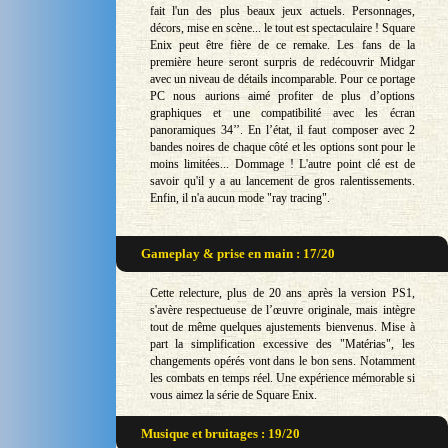
fait l'un des plus beaux jeux actuels. Personnages,
décors, mise en scène... le tout est spectaculaire ! Square
Enix peut être fière de ce remake. Les fans de la
première heure seront surpris de redécouvrir Midgar
avec un niveau de détails incomparable. Pour ce portage
PC nous aurions aimé profiter de plus d’options
graphiques et une compatibilité avec les écran
panoramiques 34’’. En l’état, il faut composer avec 2
bandes noires de chaque côté et les options sont pour le
moins limitées... Dommage ! L'autre point clé est de
savoir qu'il y a au lancement de gros ralentissements.
Enfin, il n'a aucun mode "ray tracing".
Gameplay & prise en main : 17/20
Cette relecture, plus de 20 ans après la version PS1,
s'avère respectueuse de l’œuvre originale, mais intègre
tout de même quelques ajustements bienvenus. Mise à
part la simplification excessive des "Matérias", les
changements opérés vont dans le bon sens. Notamment
les combats en temps réel. Une expérience mémorable si
vous aimez la série de Square Enix.
Musique et bruitages : 19/20