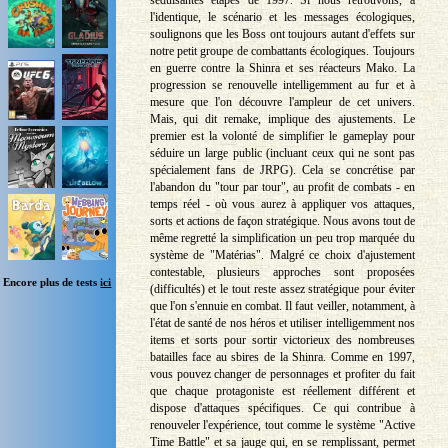
l'identique, le scénario et les messages écologiques,
soulignons que les Boss ont toujours autant d'effets sur
notre petit groupe de combattants écologiques. Toujours
en guerre contre la Shinra et ses réacteurs Mako. La
progression se renouvelle intelligemment au fur et à
mesure que l'on découvre l'ampleur de cet univers.
Mais, qui dit remake, implique des ajustements. Le
premier est la volonté de simplifier le gameplay pour
séduire un large public (incluant ceux qui ne sont pas
spécialement fans de JRPG). Cela se concrétise par
l'abandon du "tour par tour", au profit de combats - en
temps réel - où vous aurez à appliquer vos attaques,
sorts et actions de façon stratégique. Nous avons tout de
même regretté la simplification un peu trop marquée du
système de "Matérias". Malgré ce choix d'ajustement
contestable, plusieurs approches sont proposées
Encore plus de tests
ici
(difficultés) et le tout reste assez stratégique pour éviter
que l'on s'ennuie en combat. Il faut veiller, notamment, à
l'état de santé de nos héros et utiliser intelligemment nos
items et sorts pour sortir victorieux des nombreuses
batailles face au sbires de la Shinra. Comme en 1997,
vous pouvez changer de personnages et profiter du fait
que chaque protagoniste est réellement différent et
dispose d'attaques spécifiques. Ce qui contribue à
renouveler l'expérience, tout comme le système "Active
Time Battle" et sa jauge qui, en se remplissant, permet