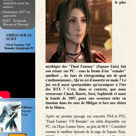
le plus
simplifiée pour les
seniors
- Généatique 2027 en
approche
- TEST : Terrinoth :
Heroes of Descent
VIDÉOS SUR LE
SUJET
› Final Fantasy VII
Remake Intergrade PC
mythique des "Final Fantasy" (Square Enix) fait
son retour sur PC - sous la forme d'un "remake"
amélioré -, les fans de rétrograming ont de quoi
s'enthousiasmer... Qu'en est-il manette en main ? Le
jeu est-il aussi spectaculaire qu'escompter à l’ère
des RTX ? C'est, dans ce contexte, que nous
retrouvons Cloud, Barret, Jessi, Sephiroth et toute
la bande de 1997, pour une aventure riche en
émotion dans les rues de Midgar et face aux sbires
Editeur :
de la Shinra.
Square
Enix
Après un premier passage sur consoles PS4 et PS5,
"Final Fantasy VII Remake" est enfin disponible sur
PC, via l'Epic Games Store, au prix de 80 € ! Considéré
comme le meilleur épisode de la saga de Square Enix,