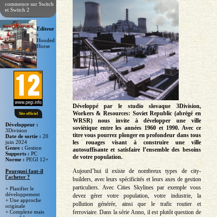
commence sur Switch
et Switch 2
Editeur
:
Hooded
Horse
Développé par le studio slovaque 3Division,
Workers & Resources: Soviet Republic (abrégé en
Site officiel
WRSR) nous invite à développer une ville
Développeur :
soviétique entre les années 1960 et 1990. Avec ce
3Division
titre vous pourrez plonger en profondeur dans tous
Date de sortie :
20
juin 2024
les rouages visant à construire une ville
Genre :
Gestion
autosuffisante et satisfaire l’ensemble des besoins
Supports :
PC
de votre population.
Norme :
PEGI 12+
Aujourd’hui il existe de nombreux types de city-
Pourquoi faut-il
l'acheter ?
builders, avec leurs spécificités et leurs axes de gestion
particuliers. Avec Cities Skylines par exemple vous
+ Planifier le
développement
devez gérer votre population, votre industrie, la
+ Une approche
pollution générée, ainsi que le trafic routier et
originale
ferroviaire. Dans la série Anno, il est plutôt question de
+ Complexe mais