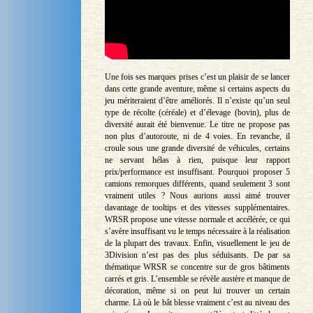
Une fois ses marques prises c’est un plaisir de se lancer
dans cette grande aventure, même si certains aspects du
jeu mériteraient d’être améliorés. Il n’existe qu’un seul
type de récolte (céréale) et d’élevage (bovin), plus de
diversité aurait été bienvenue. Le titre ne propose pas
non plus d’autoroute, ni de 4 voies. En revanche, il
croule sous une grande diversité de véhicules, certains
ne servant hélas à rien, puisque leur rapport
prix/performance est insuffisant. Pourquoi proposer 5
camions remorques différents, quand seulement 3 sont
vraiment utiles ? Nous aurions aussi aimé trouver
davantage de tooltips et des vitesses supplémentaires.
WRSR propose une vitesse normale et accélérée, ce qui
s’avère insuffisant vu le temps nécessaire à la réalisation
de la plupart des travaux. Enfin, visuellement le jeu de
3Division n’est pas des plus séduisants. De par sa
thématique WRSR se concentre sur de gros bâtiments
carrés et gris. L’ensemble se révèle austère et manque de
décoration, même si on peut lui trouver un certain
charme. Là où le bât blesse vraiment c’est au niveau des