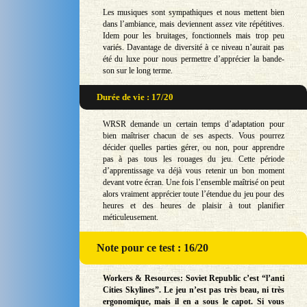
Les musiques sont sympathiques et nous mettent bien
dans l’ambiance, mais deviennent assez vite répétitives.
Idem pour les bruitages, fonctionnels mais trop peu
variés. Davantage de diversité à ce niveau n’aurait pas
été du luxe pour nous permettre d’apprécier la bande-
son sur le long terme.
Durée de vie : 17/20
WRSR demande un certain temps d’adaptation pour
bien maîtriser chacun de ses aspects. Vous pourrez
décider quelles parties gérer, ou non, pour apprendre
pas à pas tous les rouages du jeu. Cette période
d’apprentissage va déjà vous retenir un bon moment
devant votre écran. Une fois l’ensemble maîtrisé on peut
alors vraiment apprécier toute l’étendue du jeu pour des
heures et des heures de plaisir à tout planifier
méticuleusement.
Note
pour ce test : 16/20
Workers & Resources: Soviet Republic c’est “l’anti
Cities Skylines”. Le jeu n’est pas très beau, ni très
ergonomique, mais il en a sous le capot. Si vous