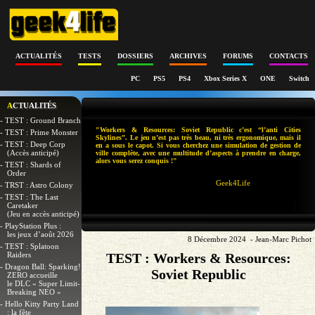
ACTUALITÉS
TESTS
DOSSIERS
ARCHIVES
FORUMS
CONTACTS
PC
PS5
PS4
Xbox Series X
ONE
Switch
ACTUALITÉS
- TEST : Ground Branch
"Workers & Resources: Soviet Republic c’est “l’anti Cities
- TEST : Prime Monster
Skylines”. Le jeu n’est pas très beau, ni très ergonomique, mais il
- TEST : Deep Corp
en a sous le capot. Si vous cherchez une simulation de gestion de
(Accès anticipé)
ville complète, avec une multitude d’aspects à prendre en charge,
alors vous serez conquis !"
- TEST : Shards of
Order
Geek4Life
- TRST : Astro Colony
- TEST : The Last
Caretaker
(Jeu en accès anticipé)
- PlayStation Plus :
les jeux d’août 2026
8 Décembre 2024 - Jean-Marc Pichot
- TEST : Splatoon
Raiders
TEST : Workers & Resources:
- Dragon Ball: Sparking!
Soviet Republic
ZERO accueille
le DLC « Super Limit-
Breaking NEO »
- Hello Kitty Party Land
: la fête