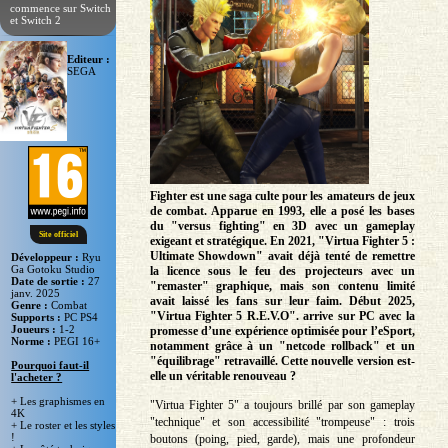
commence sur Switch
et Switch 2
Editeur :
SEGA
Fighter est une saga culte pour les amateurs de jeux
de combat. Apparue en 1993, elle a posé les bases
du "versus fighting" en 3D avec un gameplay
Site officiel
exigeant et stratégique. En 2021, "Virtua Fighter 5 :
Ultimate Showdown" avait déjà tenté de remettre
Développeur :
Ryu
Ga Gotoku Studio
la licence sous le feu des projecteurs avec un
Date de sortie :
27
"remaster" graphique, mais son contenu limité
janv. 2025
avait laissé les fans sur leur faim. Début 2025,
Genre :
Combat
"Virtua Fighter 5 R.E.V.O". arrive sur PC avec la
Supports :
PC PS4
Joueurs :
1-2
promesse d’une expérience optimisée pour l’eSport,
Norme :
PEGI 16+
notamment grâce à un "netcode rollback" et un
"équilibrage" retravaillé. Cette nouvelle version est-
Pourquoi faut-il
elle un véritable renouveau ?
l'acheter ?
+ Les graphismes en
"Virtua Fighter 5" a toujours brillé par son gameplay
4K
"technique" et son accessibilité "trompeuse" : trois
+ Le roster et les styles
!
boutons (poing, pied, garde), mais une profondeur