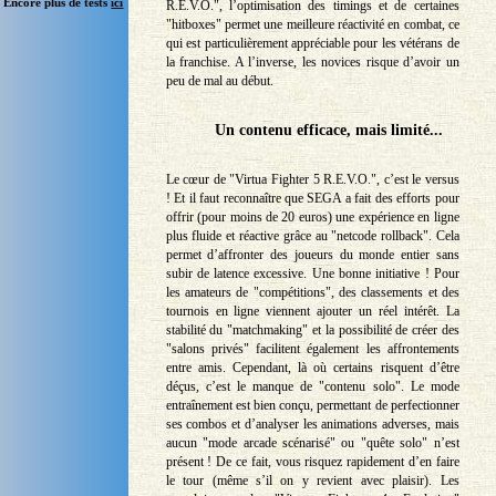
Encore plus de tests
ici
R.E.V.O.", l’optimisation des timings et de certaines
"hitboxes" permet une meilleure réactivité en combat, ce
qui est particulièrement appréciable pour les vétérans de
la franchise. A l’inverse, les novices risque d’avoir un
peu de mal au début.
Un contenu efficace, mais limité...
Le cœur de "Virtua Fighter 5 R.E.V.O.", c’est le versus
! Et il faut reconnaître que SEGA a fait des efforts pour
offrir (pour moins de 20 euros) une expérience en ligne
plus fluide et réactive grâce au "netcode rollback". Cela
permet d’affronter des joueurs du monde entier sans
subir de latence excessive. Une bonne initiative ! Pour
les amateurs de "compétitions", des classements et des
tournois en ligne viennent ajouter un réel intérêt. La
stabilité du "matchmaking" et la possibilité de créer des
"salons privés" facilitent également les affrontements
entre amis. Cependant, là où certains risquent d’être
déçus, c’est le manque de "contenu solo". Le mode
entraînement est bien conçu, permettant de perfectionner
ses combos et d’analyser les animations adverses, mais
aucun "mode arcade scénarisé" ou "quête solo" n’est
présent ! De ce fait, vous risquez rapidement d’en faire
le tour (même s’il on y revient avec plaisir). Les