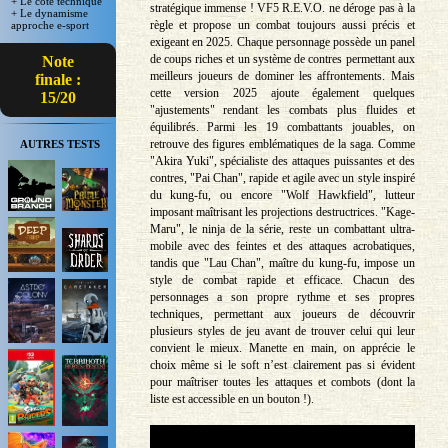
+ Le côté technique
stratégique immense ! VF5 R.E.V.O. ne déroge pas à la
+ Le dynamisme
règle et propose un combat toujours aussi précis et
approche e-sport
exigeant en 2025. Chaque personnage possède un panel
de coups riches et un système de contres permettant aux
Note
meilleurs joueurs de dominer les affrontements. Mais
finale :
cette version 2025 ajoute également quelques
15/20
"ajustements" rendant les combats plus fluides et
équilibrés. Parmi les 19 combattants jouables, on
retrouve des figures emblématiques de la saga. Comme
AUTRES TESTS
"Akira Yuki", spécialiste des attaques puissantes et des
contres, "Pai Chan", rapide et agile avec un style inspiré
du kung-fu, ou encore "Wolf Hawkfield", lutteur
imposant maîtrisant les projections destructrices. "Kage-
Maru", le ninja de la série, reste un combattant ultra-
mobile avec des feintes et des attaques acrobatiques,
tandis que "Lau Chan", maître du kung-fu, impose un
style de combat rapide et efficace. Chacun des
personnages a son propre rythme et ses propres
techniques, permettant aux joueurs de découvrir
plusieurs styles de jeu avant de trouver celui qui leur
convient le mieux. Manette en main, on apprécie le
choix même si le soft n’est clairement pas si évident
pour maîtriser toutes les attaques et combots (dont la
liste est accessible en un bouton !).