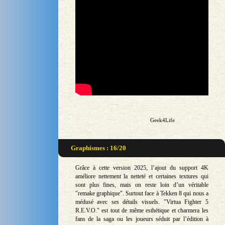
Geek4Life
Graphismes : 16/20
Grâce à cette version 2025, l’ajout du support 4K
améliore nettement la netteté et certaines textures qui
sont plus fines, mais on reste loin d’un véritable
"remake graphique". Surtout face à Tekken 8 qui nous a
médusé avec ses détails visuels. "Virtua Fighter 5
R.E.V.O." est tout de même esthétique et charmera les
fans de la saga ou les joueurs séduit par l’édition à