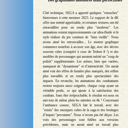
Des graphismes améliorés mais perfectibles
Côté technique, SEGA a apporté quelques "retouches"
bienvenues à cette mouture 2025. Le support de la 4K
offre une netteté appréciable, et certaines textures ont été
retravaillées pour un rendu plus "moderne". Les
animations restent impressionnantes car ultra-fluide et le
style réaliste du jeu continue de "bien vieillir". Nous
avons aimé les retrouvailles... Le moteur graphique
commence toutefois à accuser son âge, avec des décors
souvent vides (compéré à ceux de Teeken 8 !) et des
modèles de personnages qui auraient mérité un "coup de
polish" supplémentaire. Les arènes, bien que variées,
manquent de "dynamisme" et d’interactivité. On aurait
aimé voir des effets de lumière plus marqués, des reflets
plus travaillés et un rendu plus spectaculaire des
impacts. En revanche, les animations des combattants
restent toujours aussi soignées, chaque coup ayant un
véritable poids, ce qui ajoute à la satisfaction des
combats. Sans être irréprochable, le résultat est nous en
met tout de même plein les mirettes en 4k ! Concernant
l’ambiance sonore, SEGA fait le travail, avec des
"remix" des musiques cultes de la saga et des bruitages
d’impact "percutants". Nous n’avons pas été déçus. Les
voix des personnages sont fidèles aux versions
précédentes, mais on aurait aimé un travail plus