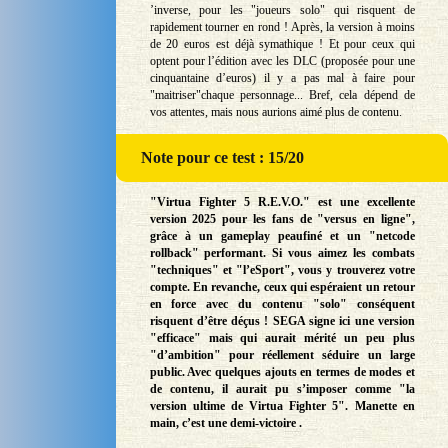
’inverse, pour les "joueurs solo" qui risquent de
rapidement tourner en rond ! Après, la version à moins
de 20 euros est déjà symathique ! Et pour ceux qui
optent pour l’édition avec les DLC (proposée pour une
cinquantaine d’euros) il y a pas mal à faire pour
"maitriser"chaque personnage... Bref, cela dépend de
vos attentes, mais nous aurions aimé plus de contenu.
Note
pour ce test : 15/20
"Virtua Fighter 5 R.E.V.O." est une excellente
version 2025 pour les fans de "versus en ligne",
grâce à un gameplay peaufiné et un "netcode
rollback" performant. Si vous aimez les combats
"techniques" et "l’eSport", vous y trouverez votre
compte. En revanche, ceux qui espéraient un retour
en force avec du contenu "solo" conséquent
risquent d’être déçus ! SEGA signe ici une version
"efficace" mais qui aurait mérité un peu plus
"d’ambition" pour réellement séduire un large
public. Avec quelques ajouts en termes de modes et
de contenu, il aurait pu s’imposer comme "la
version ultime de Virtua Fighter 5". Manette en
main, c’est une demi-victoire .