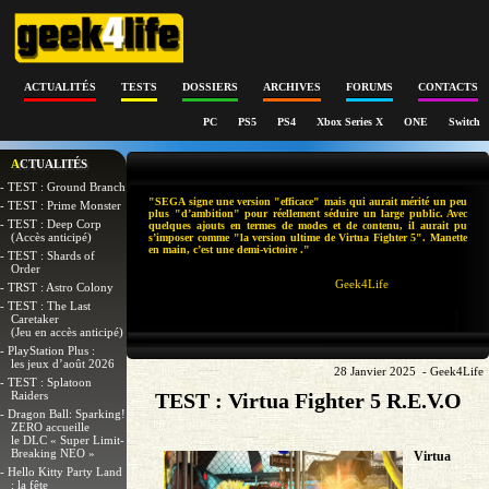
ACTUALITÉS
TESTS
DOSSIERS
ARCHIVES
FORUMS
CONTACTS
PC
PS5
PS4
Xbox Series X
ONE
Switch
ACTUALITÉS
- TEST : Ground Branch
"SEGA signe une version "efficace" mais qui aurait mérité un peu
- TEST : Prime Monster
plus "d’ambition" pour réellement séduire un large public. Avec
- TEST : Deep Corp
quelques ajouts en termes de modes et de contenu, il aurait pu
(Accès anticipé)
s’imposer comme "la version ultime de Virtua Fighter 5". Manette
en main, c’est une demi-victoire ."
- TEST : Shards of
Order
Geek4Life
- TRST : Astro Colony
- TEST : The Last
Caretaker
(Jeu en accès anticipé)
- PlayStation Plus :
les jeux d’août 2026
28 Janvier 2025 - Geek4Life
- TEST : Splatoon
Raiders
TEST : Virtua Fighter 5 R.E.V.O
- Dragon Ball: Sparking!
ZERO accueille
le DLC « Super Limit-
Breaking NEO »
Virtua
- Hello Kitty Party Land
: la fête