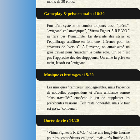
moins de 20 euros.
Gameplay & prise en main : 16/20
Fort d’un système de combat toujours aussi "précis",
"exigeant" et "stratégique", "Virtua Fighter 5 R.E.V.O."
ne fera pas l’unanimité. La diversité des styles et
l’équilibrage amélioré en font une référence pour les
amateurs de "versus". A l’inverse, on aurait aimé un
gros travail pour "muscler" la partie solo. Or, ce n’est
pas l’approche des développpeurs. On aime la prise en
main, le soft est "exigeant".
Musique et bruitages : 15/20
Les musiques "remixées" sont agréables, mais l’absence
de nouvelles compositions et d’une ambiance sonore
"plus travaillée" empêche le jeu de supplanter les
précédentes vesrions. Cela reste honorable, mais le tout
est assez "convenu".
Durée de vie : 14/20
"Virtua Fighter 5 R.E.V.O." offre une longévité énorme
pour les "compétiteurs en ligne", mais - très limitée - à l