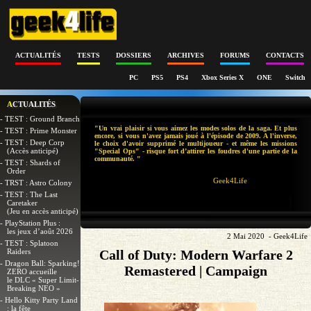
ACTUALITÉS
TESTS
DOSSIERS
ARCHIVES
FORUMS
CONTACTS
PC
PS5
PS4
Xbox Series X
ONE
Switch
ACTUALITÉS
- TEST : Ground Branch
"Un vrai plaisir si vous aimez les modes solos de la saga. Et plus
- TEST : Prime Monster
encore, si vous n'avez jamais joué à l'épisode de 2009. A l'inverse,
- TEST : Deep Corp
le choix d'avoir supprimé le multijoueur - et même les missions
(Accès anticipé)
"Special Ops" - risque fort d’attirer les foudres d'une partie de la
communauté. "
- TEST : Shards of
Order
Geek4Life
- TRST : Astro Colony
- TEST : The Last
Caretaker
(Jeu en accès anticipé)
- PlayStation Plus :
les jeux d’août 2026
2 Mai 2020 - Geek4Life
- TEST : Splatoon
Raiders
Call of Duty: Modern Warfare 2
- Dragon Ball: Sparking!
Remastered | Campaign
ZERO accueille
le DLC « Super Limit-
Breaking NEO »
- Hello Kitty Party Land
: la fête