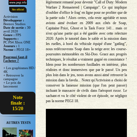
légèrement remanié pour devenir "Call of Duty: Modern
Warfare 2 Remastered | Campaign". Ce qui implique
Site officiel
d'oublier d'office le frag' en ligne pour ne profiter que de
Activision
la partie solo ! Alors certes, cela reste agréable et nous
Développeur :
avions aimé évoluer en 2009 aux côtés de Soap,
Beenox Studios
Date de sortie :
30
Capitaine Price, Ghost et la Task Force 141... mais ce
avril 2020
n'est qu'une partie qui a été gardée avec cette relecture
Genre :
FPS
2020. Après le tutoriel dans le sable et la mission dans
Supports :
PC PS4 Xbox ONE
les ruelles, à bord du véhicule équipé d'une "gatling",
Joueurs :
1
nous redécouvrons Soap dans la neige avec les course-
Norme :
PEGI 18+
poursuites mémorables en Ski-Doo. Grace aux progrès
Pourquoi faut-il
techniques, le résultat a vraiment gagné en consistance !
l'acheter ?
Idem pour les nombreuses fusillades en intérieur, plus
+ Les graphismes HD /
réalistes et donc immersives que par le passé. Un peu
4K
plus loin dans le jeu, nous avons aussi aimé retrouver la
+ Retrouver la
campagne
mission dans la favela... Notez qu'Activision a choisi de
+ Le prix de
conserver la fameuse mission (que l'on peut passer)
lancement
incluant le massacre de civils dans l'aéroport russe. Le
sachant et vu le côté violent de cet épisode, ne négligez
Note
pas la norme PEGI 18.
finale :
15/20
AUTRES TESTS