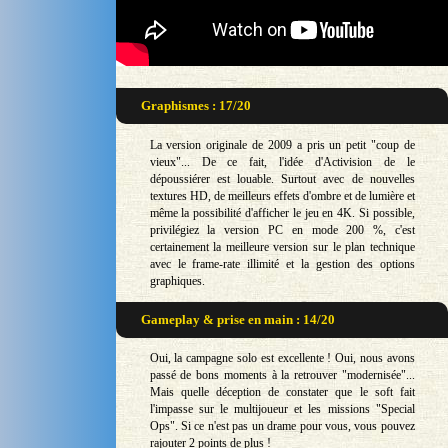
Graphismes : 17/20
La version originale de 2009 a pris un petit "coup de
vieux"... De ce fait, l'idée d'Activision de le
dépoussiérer est louable. Surtout avec de nouvelles
textures HD, de meilleurs effets d'ombre et de lumière et
même la possibilité d'afficher le jeu en 4K. Si possible,
privilégiez la version PC en mode 200 %, c'est
certainement la meilleure version sur le plan technique
avec le frame-rate illimité et la gestion des options
graphiques.
Gameplay & prise en main : 14/20
Oui, la campagne solo est excellente ! Oui, nous avons
passé de bons moments à la retrouver "modernisée"...
Mais quelle déception de constater que le soft fait
l'impasse sur le multijoueur et les missions "Special
Ops". Si ce n'est pas un drame pour vous, vous pouvez
rajouter 2 points de plus !