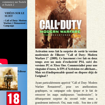
commence sur Switch
et Switch 2
VIDÉOS SUR LE
SUJET
› Call of Duty: Modern
Warfare 2 Remastered |
Campaign
Activation nous fait la surprise de sortir la version
modernisée de l'illustre "Call of Duty: Modern
Warfare 2" (2009). Ce lancement s'est fait en deux
temps avec un mois d'exclusivité PS4, suivi des
versions PC et Xbox One. Commercialisé pour une
vingtaine d'euros, le FPS d'Activision est alléchant...
Editeur
Mais est-il indispensable quand on dispose déjà de
:
l'original ?
Ayant particulièrement apprécié "Call of Duty: Modern
Warfare Remastered", pour ses améliorations
graphiques, sa campagne solo épique et le fait de
retrouver les maps multijoueurs "modernisées", le
débarquement surprise du second volet nous a
grandement intéressés. Oui, mais voilà... Son titre a été