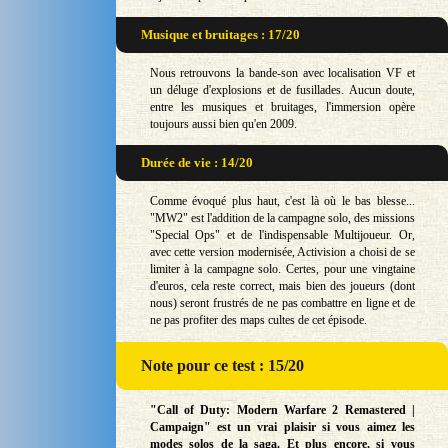
Musique et bruitages : 17/20
Nous retrouvons la bande-son avec localisation VF et
un déluge d'explosions et de fusillades. Aucun doute,
entre les musiques et bruitages, l'immersion opère
toujours aussi bien qu'en 2009.
Durée de vie : 14/20
Comme évoqué plus haut, c'est là où le bas blesse...
"MW2" est l'addition de la campagne solo, des missions
"Special Ops" et de l'indispensable Multijoueur. Or,
avec cette version modernisée, Activision a choisi de se
limiter à la campagne solo. Certes, pour une vingtaine
d'euros, cela reste correct, mais bien des joueurs (dont
nous) seront frustrés de ne pas combattre en ligne et de
ne pas profiter des maps cultes de cet épisode.
Note
pour ce test : 15/20
"Call of Duty: Modern Warfare 2 Remastered |
Campaign" est un vrai plaisir si vous aimez les
modes solos de la saga. Et plus encore, si vous