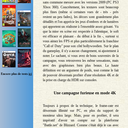
sans commune mesure avec les versions 2009 (PC PS3
Xbox 360). Concrètement, les textures sont beaucoup
plus fines (même si certaines vues de - très - près
restent un peu fades), les décors sont grandement plus
détaillés et l'on apprécie les jeux d'ombres et de lumières
qui apportent un réalisme à l'ensemble assez grisant. Vu
que la mise en scène est respectée à l'identique, le soft
est efficace et plaisant - du début à la fin -, surtout si
vous aimez les FPS et plus particulièrement la franchise
"Call of Duty" pour son côté hollywoodien. Sur le plan
du gameplay, il n'y a aucun changement, ni ajustement à
noter. Le sachant, si vous avez de bons souvenirs de la
campagne, vous retrouverez les même sensations, mais
avec des graphismes bien plus beaux. La haute
définition est un argument de poids, tout comme le fait
Encore plus de tests
ici
de pouvoir désormais profiter d'une résolution 4K et de
la prise en charge du HDR sur consoles.
Une campagne furieuse en mode 4K
Toujours à propos de la technique, le frame-rate est
désormais illimité sur PC, en plus du support de
moniteur ultra large. Mais, pour en profiter, il sera
impératif d'avoir un compte sur la plateforme
"Battle.net" de Blizzard. Comme c'était déjà le cas avec