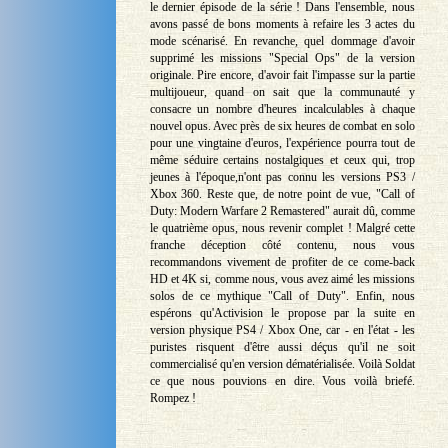
le dernier épisode de la série ! Dans l'ensemble, nous
avons passé de bons moments à refaire les 3 actes du
mode scénarisé. En revanche, quel dommage d'avoir
supprimé les missions "Special Ops" de la version
originale. Pire encore, d'avoir fait l'impasse sur la partie
multijoueur, quand on sait que la communauté y
consacre un nombre d'heures incalculables à chaque
nouvel opus. Avec près de six heures de combat en solo
pour une vingtaine d'euros, l'expérience pourra tout de
même séduire certains nostalgiques et ceux qui, trop
jeunes à l'époque,n'ont pas connu les versions PS3 /
Xbox 360. Reste que, de notre point de vue, "Call of
Duty: Modern Warfare 2 Remastered" aurait dû, comme
le quatrième opus, nous revenir complet ! Malgré cette
franche déception côté contenu, nous vous
recommandons vivement de profiter de ce come-back
HD et 4K si, comme nous, vous avez aimé les missions
solos de ce mythique "Call of Duty". Enfin, nous
espérons qu'Activision le propose par la suite en
version physique PS4 / Xbox One, car - en l'état - les
puristes risquent d'être aussi déçus qu'il ne soit
commercialisé qu'en version dématérialisée. Voilà Soldat
ce que nous pouvions en dire. Vous voilà briefé.
Rompez !