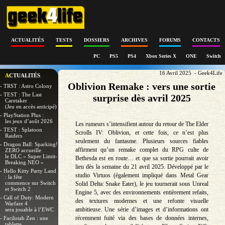
ACTUALITÉS
TESTS
DOSSIERS
ARCHIVES
FORUMS
CONTACTS
PC
PS5
PS4
Xbox Series X
ONE
Switch
16 Avril 2025 - Geek4Life
ACTUALITÉS
Oblivion Remake : vers une sortie
- TRST : Astro Colony
- TEST : The Last
surprise dès avril 2025
Caretaker
(Jeu en accès anticipé)
- PlayStation Plus :
les jeux d’août 2026
Les rumeurs s’intensifient autour du retour de The Elder
- TEST : Splatoon
Scrolls IV: Oblivion, et cette fois, ce n’est plus
Raiders
seulement du fantasme. Plusieurs sources fiables
- Dragon Ball: Sparking!
affirment qu’un remake complet du RPG culte de
ZERO accueille
le DLC « Super Limit-
Bethesda est en route… et que sa sortie pourrait avoir
Breaking NEO »
lieu dès la semaine du 21 avril 2025. Développé par le
- Hello Kitty Party Land
studio Virtuos (également impliqué dans Metal Gear
: la fête
commence sur Switch
Solid Delta: Snake Eater), le jeu tournerait sous Unreal
et Switch 2
Engine 5, avec des environnements entièrement refaits,
- Call of Duty: Modern
des textures modernes et une refonte visuelle
Warfare 4
ambitieuse. Une série d’images et d’informations ont
sera jouable à l’EWC
récemment fuité via des bases de données internes,
- Facilotab Zen : une
tablette