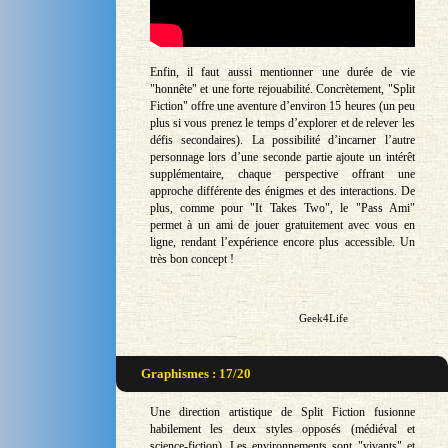
Enfin, il faut aussi mentionner une durée de vie
"honnête" et une forte rejouabilité. Concrètement, "Split
Fiction" offre une aventure d’environ 15 heures (un peu
plus si vous prenez le temps d’explorer et de relever les
défis secondaires). La possibilité d’incarner l’autre
personnage lors d’une seconde partie ajoute un intérêt
supplémentaire, chaque perspective offrant une
approche différente des énigmes et des interactions. De
plus, comme pour "It Takes Two", le "Pass Ami"
permet à un ami de jouer gratuitement avec vous en
ligne, rendant l’expérience encore plus accessible. Un
très bon concept !
Geek4Life
Graphismes : 17/20
Une direction artistique de Split Fiction fusionne
habilement les deux styles opposés (médiéval et
science-fiction). Les environnements sont "vivants" et