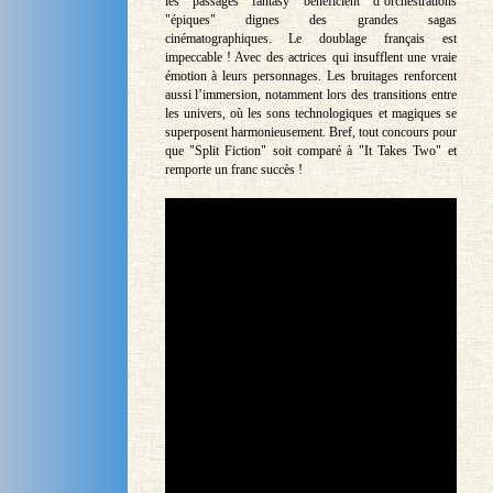
les passages fantasy bénéficient d’orchestrations
"épiques" dignes des grandes sagas
cinématographiques. Le doublage français est
impeccable ! Avec des actrices qui insufflent une vraie
émotion à leurs personnages. Les bruitages renforcent
aussi l’immersion, notamment lors des transitions entre
les univers, où les sons technologiques et magiques se
superposent harmonieusement. Bref, tout concours pour
que "Split Fiction" soit comparé à "It Takes Two" et
remporte un franc succès !