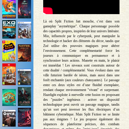
Là où Split Fiction fait mouche, c’est dans son
gameplay "asymétrique". Chaque personnage possède
des capacités propres, inspirées de leur univers littéraire.
Mio, influencée par le cyberpunk, peut manipuler la
technologie et hacker des éléments du décor, tandis que
Zoé utilise des pouvoirs magiques pour altérer
l’environnement. Cette complémentarité force les
joueurs à communiquer en permanence et à
synchroniser leurs actions. Manette en main, le plaisir
est immédiat ! Les niveaux sont construits autour de
cette dualité / complémentarité. Vous évoluez dans une
ville futuriste bardée de néons, mais aussi dans une
forêt enchantée (aux couleurs chatoyantes). Le passage
entre ces deux styles est d’une fluidité exemplaire,
rendant chaque environnement "vivant" et surprenant.
Hazelight exploite à merveille cette fusion en proposant
des "puzzles" ingénieux : activer un dispositif
technologique peut ouvrir un passage magique, tandis
qu’un sort peut inverser les flux électriques d’un
bâtiment cybernétique. Mais Split Fiction ne se limite
pas aux énigmes ! Le jeu propose également des
séquences de plateforme précises, des combats
dynamiques et même des "mini-jeux" (inspirés des