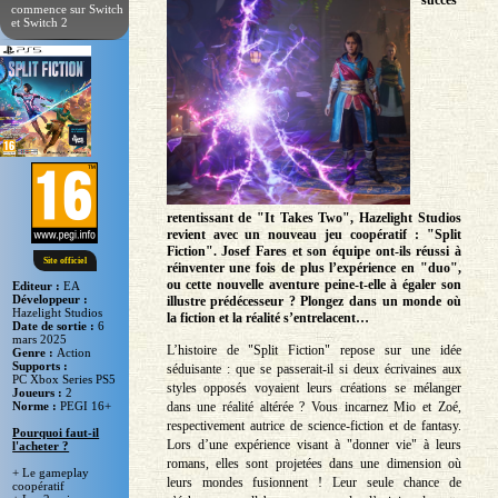
succès
commence sur Switch
et Switch 2
retentissant de "It Takes Two", Hazelight Studios
revient avec un nouveau jeu coopératif : "Split
Fiction". Josef Fares et son équipe ont-ils réussi à
Site officiel
réinventer une fois de plus l’expérience en "duo",
ou cette nouvelle aventure peine-t-elle à égaler son
Editeur :
EA
Développeur :
illustre prédécesseur ? Plongez dans un monde où
Hazelight Studios
la fiction et la réalité s’entrelacent…
Date de sortie :
6
mars 2025
L’histoire de "Split Fiction" repose sur une idée
Genre :
Action
Supports :
séduisante : que se passerait-il si deux écrivaines aux
PC Xbox Series PS5
styles opposés voyaient leurs créations se mélanger
Joueurs :
2
dans une réalité altérée ? Vous incarnez Mio et Zoé,
Norme :
PEGI 16+
respectivement autrice de science-fiction et de fantasy.
Pourquoi faut-il
Lors d’une expérience visant à "donner vie" à leurs
l'acheter ?
romans, elles sont projetées dans une dimension où
+ Le gameplay
leurs mondes fusionnent ! Leur seule chance de
coopératif