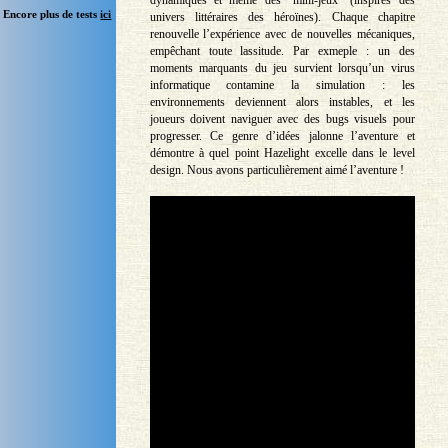
Encore plus de tests
ici
univers littéraires des héroïnes). Chaque chapitre
renouvelle l’expérience avec de nouvelles mécaniques,
empêchant toute lassitude. Par exmeple : un des
moments marquants du jeu survient lorsqu’un virus
informatique contamine la simulation : les
environnements deviennent alors instables, et les
joueurs doivent naviguer avec des bugs visuels pour
progresser. Ce genre d’idées jalonne l’aventure et
démontre à quel point Hazelight excelle dans le level
design. Nous avons particulièrement aimé l’aventure !