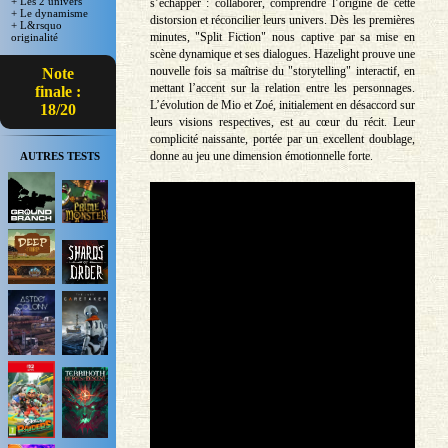
+ Les 2 univers
s’échapper : collaborer, comprendre l’origine de cette
+ Le dynamisme
distorsion et réconcilier leurs univers. Dès les premières
+ L&rsquo
minutes, "Split Fiction" nous captive par sa mise en
originalité
scène dynamique et ses dialogues. Hazelight prouve une
nouvelle fois sa maîtrise du "storytelling" interactif, en
Note
mettant l’accent sur la relation entre les personnages.
finale :
L’évolution de Mio et Zoé, initialement en désaccord sur
18/20
leurs visions respectives, est au cœur du récit. Leur
complicité naissante, portée par un excellent doublage,
donne au jeu une dimension émotionnelle forte.
AUTRES TESTS