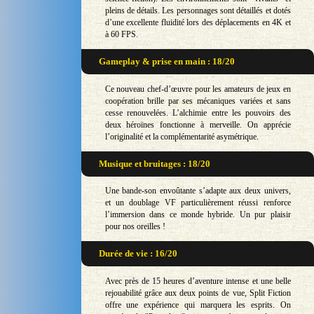
pleins de détails. Les personnages sont détaillés et dotés
d’une excellente fluidité lors des déplacements en 4K et
à 60 FPS.
Gameplay & prise en main : 18/20
Ce nouveau chef-d’œuvre pour les amateurs de jeux en
coopération brille par ses mécaniques variées et sans
cesse renouvelées. L’alchimie entre les pouvoirs des
deux héroïnes fonctionne à merveille. On apprécie
l’originalité et la complémentarité asymétrique.
Musique et bruitages : 18/20
Une bande-son envoûtante s’adapte aux deux univers,
et un doublage VF particulièrement réussi renforce
l’immersion dans ce monde hybride. Un pur plaisir
pour nos oreilles !
Durée de vie : 16/20
Avec près de 15 heures d’aventure intense et une belle
rejouabilité grâce aux deux points de vue, Split Fiction
offre une expérience qui marquera les esprits. On