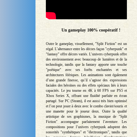
Un gameplay 100% coopératif !
Outre le gameplay, visuellement, "Split Fiction" est un
régal. L’alternance entre les décors façon "cyberpunk" et
"fantasy" offre décors variés. L’univers cyberpunk offre
des environnement avec beaucoup de lumières et de la
technologie, tandis que la fantasy apporte une touche
"poétique" avec ses forêts enchantées et ses
architectures féériques. Les animations sont également
d’une grande finesse, qu’il s’agisse des expressions
faciales des héroïnes ou des effets spéciaux liés à leurs
capacités. Le jeu tourne en 4K à 60 FPS sur PS5 et
Xbox Series X, offrant une fluidité parfaite en écran
partagé. Sur PC (Steam), il est aussi très bien optimisé
et l’on peut jouer à deux avec le combo clavier/souris et
une manette pour le joueur deux. Outre la qualité
artistique de ses graphismes, la musique de "Split
Fiction" accompagne parfaitement l’aventure. Les
compositions pour l’univers cyberpunk adoptent des
sonorités "synthétiques" et "électroniques", tandis que