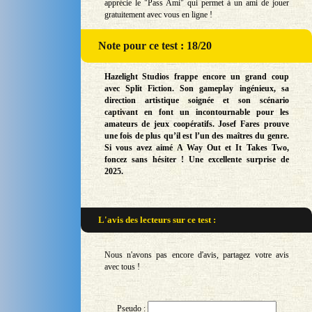
apprécie le "Pass Ami" qui permet à un ami de jouer
gratuitement avec vous en ligne !
Note
pour ce test : 18/20
Hazelight Studios frappe encore un grand coup
avec Split Fiction. Son gameplay ingénieux, sa
direction artistique soignée et son scénario
captivant en font un incontournable pour les
amateurs de jeux coopératifs. Josef Fares prouve
une fois de plus qu’il est l’un des maîtres du genre.
Si vous avez aimé A Way Out et It Takes Two,
foncez sans hésiter ! Une excellente surprise de
2025.
L'avis des lecteurs sur
ce test :
Nous n'avons pas encore d'avis, partagez votre avis
avec tous !
Pseudo :