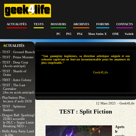
ACTUALITÉS
TESTS
DOSSIERS
ARCHIVES
FORUMS
CONTACTS
PC
PS5
PS4
Xbox Series X
ONE
Switch
ACTUALITÉS
- TEST : Ground Branch
"Son gameplay ingénieux, sa direction artistique soignée et son
- TEST : Prime Monster
scénario captivant en font un incontournable pour les amateurs de
- TEST : Deep Corp
jeux coopératifs."
(Accès anticipé)
- TEST : Shards of
Geek4Life
Order
- TRST : Astro Colony
- TEST : The Last
Caretaker
(Jeu en accès anticipé)
- PlayStation Plus :
les jeux d’août 2026
12 Mars 2025 - Geek4Life
- TEST : Splatoon
Raiders
TEST : Split Fiction
- Dragon Ball: Sparking!
ZERO accueille
le DLC « Super Limit-
Breaking NEO »
Après
- Hello Kitty Party Land
le
: la fête