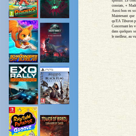
sportifs. Le con
constats, « Madd
Aussi bon en sol
Maintenant que 
qu'EA Tiburon po
Concernant les v
dans quelques se
le meilleur, au vu