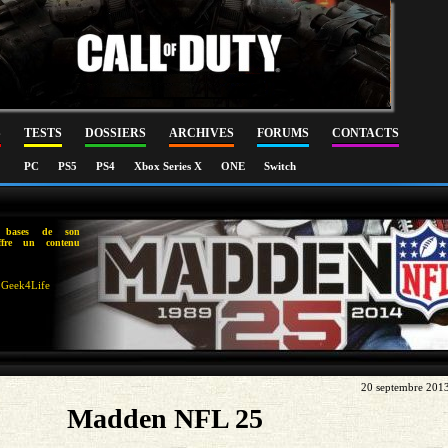
S
TESTS
DOSSIERS
ARCHIVES
FORUMS
CONTACTS
PC
PS5
PS4
Xbox Series X
ONE
Switch
es bases de son
ffre un contenu
Geek4Life
20 septembre 201
Madden NFL 25