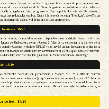
5 » marque l'arrivée de nombreux ajustements en termes de prise en main, avec
isation du stick analogique droit. Outre la gestion des collisions – plus réaliste –
artificielle a également bien progressé et l'on apprécie l'arrivée de 30 nouveaux
ices aux redoutables combos. Quant à la nouvelle fonction "Free Run", elle offre un
cis du porteur du ballon. Nul doute que les fans apprécieront.
t bruitages : 16/20
té de la série, ce nouvel opus n'est disponible qu'en américain (texte / voix). Les
 langue de Shakespeare seront réticents à l'idée de se confronter à la barrière de la
ce bémol (récurrent), « Madden NFL 25 » s'est révélé un peu décevant sur le plan de la
son d'un manque de variété dans les commentaires et les musiques. Sans être mauvais,
lus d'une telle série et ce d'autant plus pour un 25ème anniversaire. Dommage !
vie : 18/20
les excellentes bases de son prédécesseur, « Madden NFL 25 » offre un contenu
i bon en solo qu'en multijoueur (jusqu'à six en local ou en ligne), le jeu d'EA Tiburon
usqu'à la prochaine saison. Sympathique : le nouveau mode « Connected Franchise »
r un coach, un joueur ou un directeur de club. De quoi renouveler l'expérience de façon
r ce test : 17/20