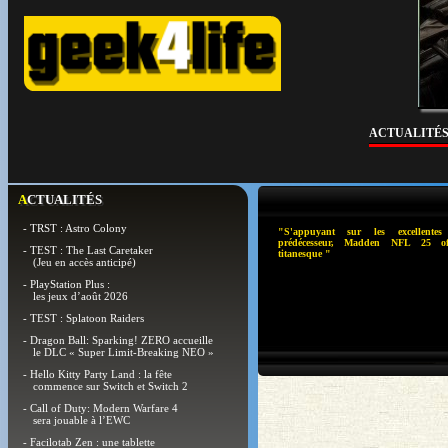
ACTUALITÉ
ACTUALITÉS
- TRST : Astro Colony
"S'appuyant sur les excellent
prédécesseur, Madden NFL 25 o
- TEST : The Last Caretaker
titanesque "
(Jeu en accès anticipé)
- PlayStation Plus :
les jeux d’août 2026
- TEST : Splatoon Raiders
- Dragon Ball: Sparking! ZERO accueille
le DLC « Super Limit-Breaking NEO »
- Hello Kitty Party Land : la fête
commence sur Switch et Switch 2
- Call of Duty: Modern Warfare 4
sera jouable à l’EWC
- Facilotab Zen : une tablette