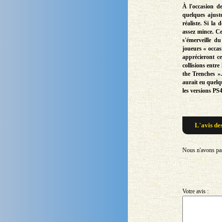
À l'occasion d
quelques ajust
réaliste. Si la
assez mince. C
s'émerveille d
joueurs « occas
apprécieront c
collisions entr
the Trenches »
aurait eu quelq
les versions PS
L'avis de
Nous n'avons pas 
Votre avis :