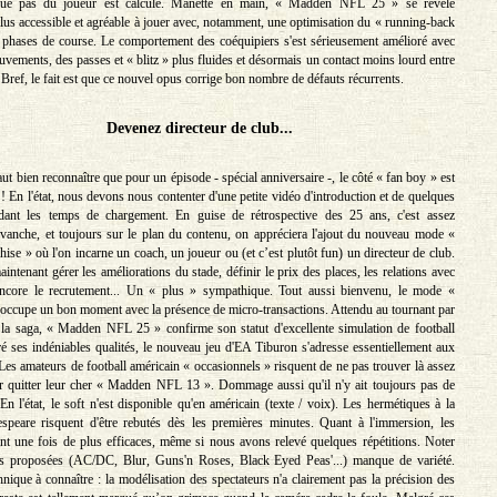
ue pas du joueur est calculé. Manette en main, « Madden NFL 25 » se révèle
lus accessible et agréable à jouer avec, notamment, une optimisation du « running-back
 phases de course. Le comportement des coéquipiers s'est sérieusement amélioré avec
ements, des passes et « blitz » plus fluides et désormais un contact moins lourd entre
Bref, le fait est que ce nouvel opus corrige bon nombre de défauts récurrents.
Devenez directeur de club...
aut bien reconnaître que pour un épisode - spécial anniversaire -, le côté « fan boy » est
 ! En l'état, nous devons nous contenter d'une petite vidéo d'introduction et de quelques
dant les temps de chargement. En guise de rétrospective des 25 ans, c'est assez
evanche, et toujours sur le plan du contenu, on appréciera l'ajout du nouveau mode «
se » où l'on incarne un coach, un joueur ou (et c’est plutôt fun) un directeur de club.
intenant gérer les améliorations du stade, définir le prix des places, les relations avec
ncore le recrutement... Un « plus » sympathique. Tout aussi bienvenu, le mode «
occupe un bon moment avec la présence de micro-transactions. Attendu au tournant par
 la saga, « Madden NFL 25 » confirme son statut d'excellente simulation de football
é ses indéniables qualités, le nouveau jeu d'EA Tiburon s'adresse essentiellement aux
Les amateurs de football américain « occasionnels » risquent de ne pas trouver là assez
r quitter leur cher « Madden NFL 13 ». Dommage aussi qu'il n'y ait toujours pas de
En l'état, le soft n'est disponible qu'en américain (texte / voix). Les hermétiques à la
speare risquent d'être rebutés dès les premières minutes. Quant à l'immersion, les
t une fois de plus efficaces, même si nous avons relevé quelques répétitions. Noter
s proposées (AC/DC, Blur, Guns'n Roses, Black Eyed Peas'...) manque de variété.
nique à connaître : la modélisation des spectateurs n'a clairement pas la précision des