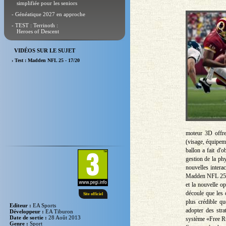
simplifiée pour les seniors
- Généatique 2027 en approche
- TEST : Terrinoth :
Heroes of Descent
VIDÉOS SUR LE SUJET
› Test : Madden NFL 25 - 17/20
moteur 3D offre
(visage, équipem
ballon a fait d'
gestion de la ph
nouvelles interac
Madden NFL 25 » 
et la nouvelle o
découle que les 
Site officiel
plus crédible q
Editeur :
EA Sports
adopter des stra
Développeur :
EA Tiburon
Date de sortie :
28 Août 2013
système «Free Ru
Genre :
Sport