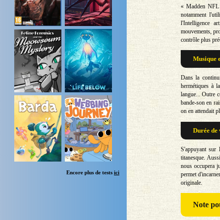
« Madden NFL 2
notamment l'util
l'Intelligence 
mouvements, prop
contrôle plus pré
Musique e
Dans la continui
hermétiques à la
langue... Outre 
bande-son en rai
on en attendait p
Durée de 
S'appuyant sur 
titanesque. Auss
nous occupera j
Encore plus de tests
ici
permet d'incarne
originale.
Note
pou