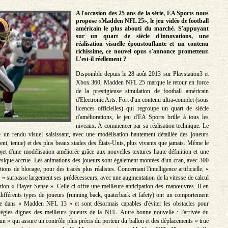
A l'occasion des 25 ans de la série, EA Sports nous
propose «Madden NFL 25», le jeu vidéo de football
américain le plus abouti du marché. S'appuyant
sur un quart de siècle d'innovations, une
réalisation visuelle époustouflante et un contenu
richissime, ce nouvel opus s'annonce prometteur.
L’est-il réellement ?
Disponible depuis le 28 août 2013 sur Playstation3 et
Xbox 360, Madden NFL 25 marque le retour en force
de la prestigieuse simulation de football américain
d'Electronic Arts. Fort d'un contenu ultra-complet (sous
licences officielles) qui regroupe un quart de siècle
d'améliorations, le jeu d'EA Sports brille à tous les
niveaux. À commencer par sa réalisation technique. Le
 un rendu visuel saisissant, avec une modélisation hautement détaillée des joueurs
ent, tenue) et des plus beaux stades des États-Unis, plus vivants que jamais. Même le
objet d'une modélisation améliorée grâce aux nouvelles textures haute définition et une
ysique accrue. Les animations des joueurs sont également montées d'un cran, avec 300
tions de blocage, pour des tracés plus réalistes. Concernant l'intelligence artificielle, «
surpasse largement ses prédécesseurs, avec une augmentation de la vitesse de calcul
ption « Player Sense ». Celle-ci offre une meilleure anticipation des manœuvres. Il en
différents types de joueurs (running back, quaterback et fafety) ont un comportement
ue dans « Madden NFL 13 » et sont désormais capables d'éviter les obstacles pour
tégies dignes des meilleurs joueurs de la NFL. Autre bonne nouvelle : l'arrivée du
n » qui assure un contrôle plus précis du porteur du ballon et des déplacements « true