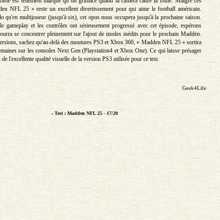
traste est tellement marqué qu’on grimace quand la caméra cadre la foule. Malgré ces
en NFL 25 » reste un excellent divertissement pour qui aime le football américain.
o qu'en multijoueur (jusqu'à six), cet opus nous occupera jusqu'à la prochaine saison.
le gameplay et les contrôles ont sérieusement progressé avec cet épisode, espérons
urra se concentrer pleinement sur l'ajout de modes inédits pour le prochain Madden.
ersions, sachez qu'au-delà des moutures PS3 et Xbox 360, « Madden NFL 25 » sortira
maines sur les consoles Next Gen (Playstation4 et Xbox One). Ce qui laisse présager
 de l'excellente qualité visuelle de la version PS3 utilisée pour ce test.
Geek4Life
› Test : Madden NFL 25 - 17/20