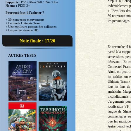
Step » où chaq
Supports :
PS3 / Xbox360 / PS4 / One
indéniablement p
Norme :
PEGI 3+
». Idem lors des
Pourquoi faut-il l'acheter ?
30 nouveaux mouv
+ 30 nouveaux mouvements
les personnages. 
+ Le mode Ultimate Team
+ Une meilleure gestion des collisions
+ La qualité visuelle HD
Note finale : 17/20
En revanche, il f
passé à la trappe
AUTRES TESTS
screenshots pen
décevant... En r
Connected Franchi
Ainsi, on peut ma
les médias ou e
Ultimate Team » 
tous les fans de
américain. Malgr
inconditionnels. 
d'arguments pou
localisation VF. 
langue de Shake
commentaires son
que les musique
Autre bémol tech