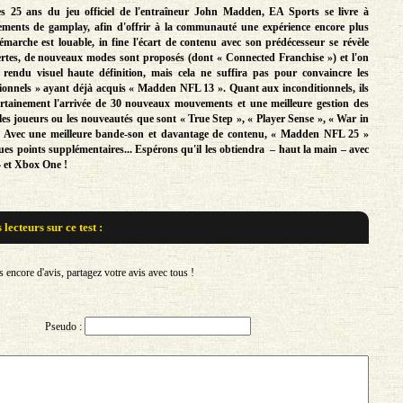
es 25 ans du jeu officiel de l'entraîneur John Madden, EA Sports se livre à
ements de gamplay, afin d'offrir à la communauté une expérience encore plus
 démarche est louable, in fine l'écart de contenu avec son prédécesseur se révèle
ertes, de nouveaux modes sont proposés (dont « Connected Franchise ») et l'on
u rendu visuel haute définition, mais cela ne suffira pas pour convaincre les
ionnels » ayant déjà acquis « Madden NFL 13 ». Quant aux inconditionnels, ils
ertainement l'arrivée de 30 nouveaux mouvements et une meilleure gestion des
e les joueurs ou les nouveautés que sont « True Step », « Player Sense », « War in
. Avec une meilleure bande-son et davantage de contenu, « Madden NFL 25 »
ues points supplémentaires... Espérons qu'il les obtiendra – haut la main – avec
4 et Xbox One !
s lecteurs sur
ce test :
encore d'avis, partagez votre avis avec tous !
Pseudo :