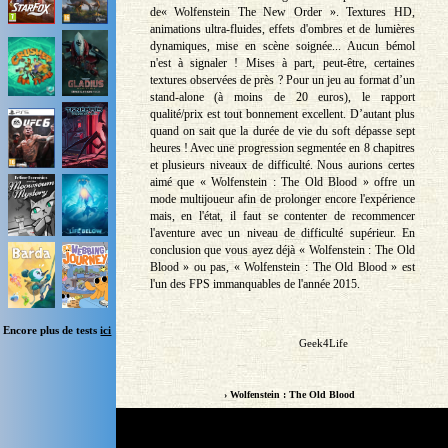
de« Wolfenstein The New Order ». Textures HD,
animations ultra-fluides, effets d'ombres et de lumières
dynamiques, mise en scène soignée... Aucun bémol
n'est à signaler ! Mises à part, peut-être, certaines
textures observées de près ? Pour un jeu au format d’un
stand-alone (à moins de 20 euros), le rapport
qualité/prix est tout bonnement excellent. D’autant plus
quand on sait que la durée de vie du soft dépasse sept
heures ! Avec une progression segmentée en 8 chapitres
et plusieurs niveaux de difficulté. Nous aurions certes
aimé que « Wolfenstein : The Old Blood » offre un
mode multijoueur afin de prolonger encore l'expérience
mais, en l'état, il faut se contenter de recommencer
l'aventure avec un niveau de difficulté supérieur. En
conclusion que vous ayez déjà « Wolfenstein : The Old
Blood » ou pas, « Wolfenstein : The Old Blood » est
l'un des FPS immanquables de l'année 2015.
Encore plus de tests
ici
Geek4Life
› Wolfenstein : The Old Blood