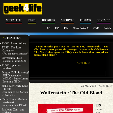
ACTUALITÉS
TESTS
DOSSIERS
ARCHIVES
FORUMS
CONTACTS
PC
PS5
PS4
Xbox Series X
ONE
Switch
ACTUALITÉS
- TRST : Astro Colony
"Bonne surprise pour tous les fans de FPS, «Wolfenstein : The
- TEST : The Last
Old Blood» nous permet de prolonger l'aventure de «Wolfenstein
Caretaker
The New Order» (paru en 2014), sous la forme d'un préquel au
(Jeu en accès anticipé)
format stand-alone."
- PlayStation Plus :
les jeux d’août 2026
Geek4Life
- TEST : Splatoon
Raiders
- Dragon Ball: Sparking!
ZERO accueille
le DLC « Super Limit-
Breaking NEO »
- Hello Kitty Party Land
25 Mai 2015 - Geek4Life
: la fête
Wolfenstein : The Old Blood
commence sur Switch
et Switch 2
- Call of Duty: Modern
Warfare 4
sera jouable à l’EWC
FPS
culte
- Facilotab Zen : une
tablette