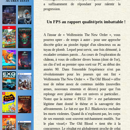
AUTRES TESTS
a suffisamment de répondant pour ralentir la
progression.
Un FPS au rapport qualité/prix imbattable !
A l'instar de « Wolfenstein The New Order », vous
pourrez opter - de temps à autre - pour une approche
discrète grâce au pistolet équipé d'un silencieux ou au
tuyau de plomb. Lequel peut servir, une fois démonté, à
escalader certaines parois... Au cours de l'exploration du
château, à vous de collecter divers bonus (dont de l'or),
un clin d’œil au premier opus sorti sur PC au début des
années 90. Dans l'ensemble l'expérience n'est pas
révolutionnaire pour les joueurs qui ont fini «
Wolfenstein The New Order ». « The Old Blood » offre
tout de même assez de contenus inédits (nouvelles
armes, nouveaux ennemis et décors) pour que l'on
replonge avec plaisir dans cet univers si particulier...
Notez que la norme « PEGI 18+ » est parfaitement
légitime étant donné le thème et la sauvagerie des
affrontements. Le fait est que B.J. Blazkowicz enchaîne
les morts violentes. Quand ils n’explosent pas, les corps
de ses ennemis sont souvent méchamment mutilés. Sur
le plan visuel,« The Old Blood » tient tête à la
concurrence. Le résultat est globalement proche de celui