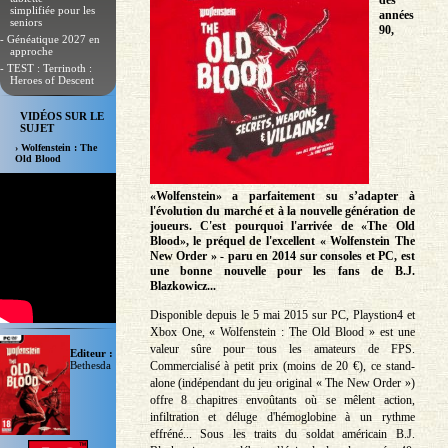
des
simplifiée pour les
années
seniors
90,
- Généatique 2027 en
approche
- TEST : Terrinoth :
Heroes of Descent
VIDÉOS SUR LE
SUJET
› Wolfenstein : The
Old Blood
«Wolfenstein» a parfaitement su s’adapter à
l'évolution du marché et à la nouvelle génération de
joueurs. C'est pourquoi l'arrivée de «The Old
Blood», le préquel de l'excellent « Wolfenstein The
New Order » - paru en 2014 sur consoles et PC, est
une bonne nouvelle pour les fans de B.J.
Blazkowicz...
Disponible depuis le 5 mai 2015 sur PC, Playstion4 et
Xbox One, « Wolfenstein : The Old Blood » est une
valeur sûre pour tous les amateurs de FPS.
Editeur :
Commercialisé à petit prix (moins de 20 €), ce stand-
Bethesda
alone (indépendant du jeu original « The New Order »)
offre 8 chapitres envoûtants où se mêlent action,
infiltration et déluge d'hémoglobine à un rythme
effréné... Sous les traits du soldat américain B.J.