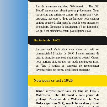
Pas de mauvaise surprise, "Wolfenstein : The Old
Blood" est tout aussi abouti que son prédécesseur. Nous
retrouvons une ambiance sonore très immersive (voix,
bruitages, musiques)... Tout est fait pour nous captiver
et nous pousser à aller jusqu'au bout de cette succession
de couloirs. Notez que la localisation VF est honorable.
Ce qui n'est malheureusement pas toujours le cas.
Durée de vie : 16/20
Sachant qu'il s'agit d'un stand-alone et qu'il est
commercialisé à moins de 20 €, il serait malvenu de
crier au scandale avec sept à huit heures de jeu ! Certes,
nous aurions aimé trouver un mode multijoueur mais,
en l'état, il faudra se contenter de recommencer
l'aventure dans un niveau de difficulté supérieur.
Note
pour ce test : 16/20
Bonne surprise pour tous les fans de FPS, «
Wolfenstein : The Old Blood » nous permet de
prolonger l'aventure de « Wolfenstein The New
Order » (paru en 2014), sous la forme d'un préquel