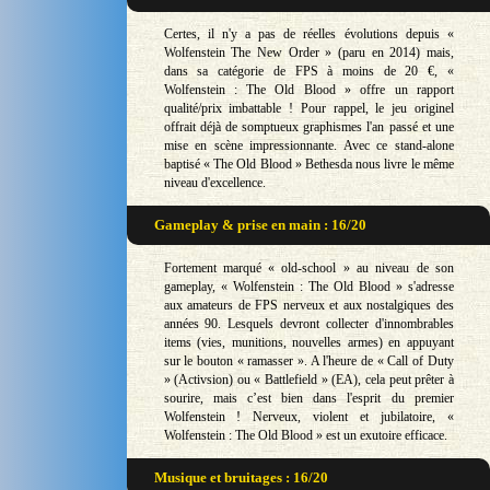
Certes, il n'y a pas de réelles évolutions depuis «
Wolfenstein The New Order » (paru en 2014) mais,
dans sa catégorie de FPS à moins de 20 €, «
Wolfenstein : The Old Blood » offre un rapport
qualité/prix imbattable ! Pour rappel, le jeu originel
offrait déjà de somptueux graphismes l'an passé et une
mise en scène impressionnante. Avec ce stand-alone
baptisé « The Old Blood » Bethesda nous livre le même
niveau d'excellence.
Gameplay & prise en main : 16/20
Fortement marqué « old-school » au niveau de son
gameplay, « Wolfenstein : The Old Blood » s'adresse
aux amateurs de FPS nerveux et aux nostalgiques des
années 90. Lesquels devront collecter d'innombrables
items (vies, munitions, nouvelles armes) en appuyant
sur le bouton « ramasser ». A l'heure de « Call of Duty
» (Activsion) ou « Battlefield » (EA), cela peut prêter à
sourire, mais c’est bien dans l'esprit du premier
Wolfenstein ! Nerveux, violent et jubilatoire, «
Wolfenstein : The Old Blood » est un exutoire efficace.
Musique et bruitages : 16/20