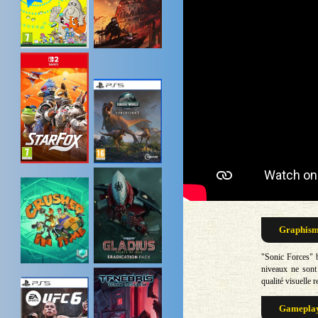
Graphisme
"Sonic Forces" b
niveaux ne sont 
qualité visuelle 
Gameplay 