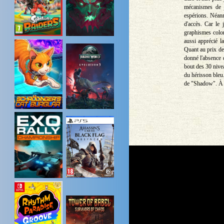
mécanismes de j
espérions. Néanm
d'accès. Car le
graphismes color
aussi apprécié l
Quant au prix de 
donné l'absence 
bout des 30 nivea
du hérisson bleu
de "Shadow". À s