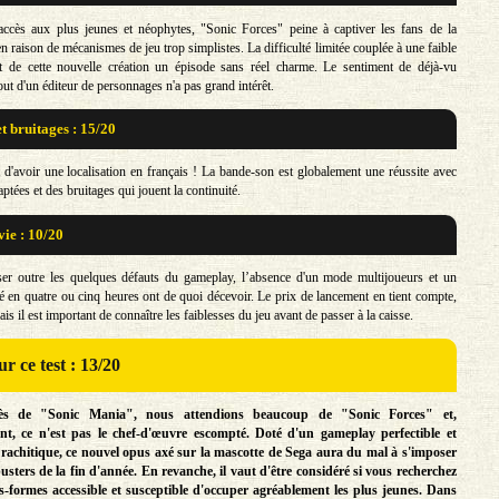
'accès aux plus jeunes et néophytes, "Sonic Forces" peine à captiver les fans de la
n raison de mécanismes de jeu trop simplistes. La difficulté limitée couplée à une faible
it de cette nouvelle création un épisode sans réel charme. Le sentiment de déjà-vu
out d'un éditeur de personnages n'a pas grand intérêt.
t bruitages : 15/20
t d'avoir une localisation en français ! La bande-son est globalement une réussite avec
tées et des bruitages qui jouent la continuité.
vie : 10/20
ser outre les quelques défauts du gameplay, l’absence d'un mode multijoueurs et un
 en quatre ou cinq heures ont de quoi décevoir. Le prix de lancement en tient compte,
s il est important de connaître les faiblesses du jeu avant de passer à la caisse.
r ce test : 13/20
ès de "Sonic Mania", nous attendions beaucoup de "Sonic Forces" et,
t, ce n'est pas le chef-d'œuvre escompté. Doté d'un gameplay perfectible et
 rachitique, ce nouvel opus axé sur la mascotte de Sega aura du mal à s'imposer
usters de la fin d'année. En revanche, il vaut d'être considéré si vous recherchez
s-formes accessible et susceptible d'occuper agréablement les plus jeunes. Dans