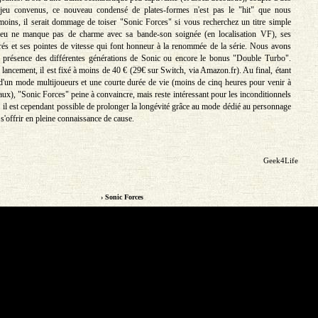
eu convenus, ce nouveau condensé de plates-formes n'est pas le "hit" que nous
oins, il serait dommage de toiser "Sonic Forces" si vous recherchez un titre simple
 jeu ne manque pas de charme avec sa bande-son soignée (en localisation VF), ses
és et ses pointes de vitesse qui font honneur à la renommée de la série. Nous avons
a présence des différentes générations de Sonic ou encore le bonus "Double Turbo".
lancement, il est fixé à moins de 40 € (29€ sur Switch, via Amazon.fr). Au final, étant
d'un mode multijoueurs et une courte durée de vie (moins de cinq heures pour venir à
ux), "Sonic Forces" peine à convaincre, mais reste intéressant pour les inconditionnels
. il est cependant possible de prolonger la longévité grâce au mode dédié au personnage
'offrir en pleine connaissance de cause.
Geek4Life
› Sonic Forces