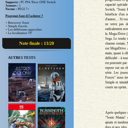
Supports :
PC PS4 Xbox ONE Switch
capacité spécial
Joueurs :
1
Norme :
PEGI 7+
Switch, "Sonic F
bénéficie d'un 
Pourquoi faut-il l'acheter ?
d'autres.... Si 
+ Retrouver Sonic
ne serez pas d
+ Simple d'accès
radicalement avec
+ Les différentes approches
+ La localisation VF
la Mega-Drive (1
Sega. Le rendu v
Note finale : 13/20
charme certain. 
sur MegaDrive. Ap
main, quant à el
AUTRES TESTS
difficulté - à to
est ponctuée par
repose sur un ch
série. Les joue
Forces" nous inv
Simple et intuit
courir un sprint.
Après quelques n
"Sonic Mania" q
ajouts et modern
durs et aux plus 