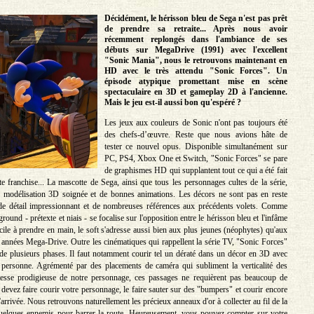
Décidément, le hérisson bleu de Sega n'est pas prêt
de prendre sa retraite... Après nous avoir
récemment replongés dans l'ambiance de ses
débuts sur MegaDrive (1991) avec l'excellent
"Sonic Mania", nous le retrouvons maintenant en
HD avec le très attendu "Sonic Forces". Un
épisode atypique promettant mise en scène
spectaculaire en 3D et gameplay 2D à l'ancienne.
Mais le jeu est-il aussi bon qu'espéré ?
Les jeux aux couleurs de Sonic n'ont pas toujours été
des chefs-d’œuvre. Reste que nous avions hâte de
tester ce nouvel opus. Disponible simultanément sur
PC, PS4, Xbox One et Switch, "Sonic Forces" se pare
de graphismes HD qui supplantent tout ce qui a été fait
te franchise... La mascotte de Sega, ainsi que tous les personnages cultes de la série,
e modélisation 3D soignée et de bonnes animations. Les décors ne sont pas en reste
de détail impressionnant et de nombreuses références aux précédents volets. Comme
ground - prétexte et niais - se focalise sur l'opposition entre le hérisson bleu et l'infâme
ile à prendre en main, le soft s'adresse aussi bien aux plus jeunes (néophytes) qu'aux
 années Mega-Drive. Outre les cinématiques qui rappellent la série TV, "Sonic Forces"
r de plusieurs phases. Il faut notamment courir tel un dératé dans un décor en 3D avec
 personne. Agrémenté par des placements de caméra qui subliment la verticalité des
itesse prodigieuse de notre personnage, ces passages ne requièrent pas beaucoup de
 devez faire courir votre personnage, le faire sauter sur des "bumpers" et courir encore
d'arrivée. Nous retrouvons naturellement les précieux anneaux d'or à collecter au fil de la
quelques ennemis pour barrer la route. Heureusement, vous pouvez compter sur votre