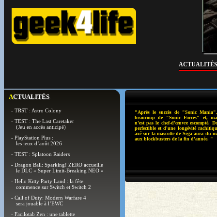
ACTUALITÉ
ACTUALITÉS
- TRST : Astro Colony
"Après le succès de "Sonic Mania",
beaucoup de "Sonic Forces" et, mal
- TEST : The Last Caretaker
n'est pas le chef-d'œuvre escompté. 
(Jeu en accès anticipé)
perfectible et d'une longévité rachiti
axé sur la mascotte de Sega aura du ma
- PlayStation Plus :
aux blockbusters de la fin d'année. "
les jeux d’août 2026
- TEST : Splatoon Raiders
- Dragon Ball: Sparking! ZERO accueille
le DLC « Super Limit-Breaking NEO »
- Hello Kitty Party Land : la fête
commence sur Switch et Switch 2
- Call of Duty: Modern Warfare 4
sera jouable à l’EWC
- Facilotab Zen : une tablette