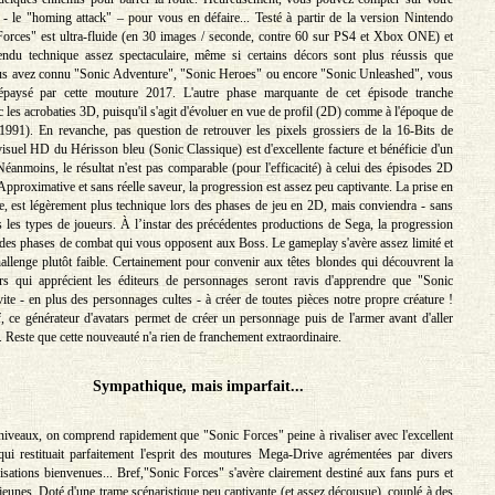
e - le "homing attack" – pour vous en défaire... Testé à partir de la version Nintendo
orces" est ultra-fluide (en 30 images / seconde, contre 60 sur PS4 et Xbox ONE) et
rendu technique assez spectaculaire, même si certains décors sont plus réussis que
vous avez connu "Sonic Adventure", "Sonic Heroes" ou encore "Sonic Unleashed", vous
épaysé par cette mouture 2017. L'autre phase marquante de cet épisode tranche
 les acrobaties 3D, puisqu'il s'agit d'évoluer en vue de profil (2D) comme à l'époque de
991). En revanche, pas question de retrouver les pixels grossiers de la 16-Bits de
isuel HD du Hérisson bleu (Sonic Classique) est d'excellente facture et bénéficie d'un
Néanmoins, le résultat n'est pas comparable (pour l'efficacité) à celui des épisodes 2D
proximative et sans réelle saveur, la progression est assez peu captivante. La prise en
le, est légèrement plus technique lors des phases de jeu en 2D, mais conviendra - sans
us les types de joueurs. À l’instar des précédentes productions de Sega, la progression
 des phases de combat qui vous opposent aux Boss. Le gameplay s'avère assez limité et
allenge plutôt faible. Certainement pour convenir aux têtes blondes qui découvrent la
urs qui apprécient les éditeurs de personnages seront ravis d'apprendre que "Sonic
ite - en plus des personnages cultes - à créer de toutes pièces notre propre créature !
if, ce générateur d'avatars permet de créer un personnage puis de l'armer avant d'aller
.. Reste que cette nouveauté n'a rien de franchement extraordinaire.
Sympathique, mais imparfait...
iveaux, on comprend rapidement que "Sonic Forces" peine à rivaliser avec l'excellent
ui restituait parfaitement l'esprit des moutures Mega-Drive agrémentées par divers
isations bienvenues... Bref,"Sonic Forces" s'avère clairement destiné aux fans purs et
jeunes. Doté d'une trame scénaristique peu captivante (et assez décousue), couplé à des