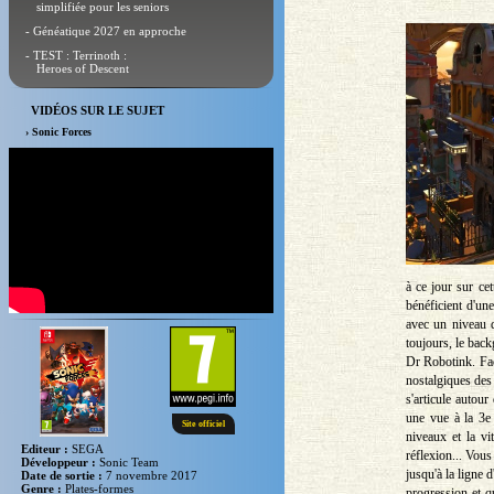
simplifiée pour les seniors
- Généatique 2027 en approche
- TEST : Terrinoth :
Heroes of Descent
VIDÉOS SUR LE SUJET
› Sonic Forces
à ce jour sur cet
bénéficient d'un
avec un niveau 
toujours, le back
Dr Robotink. Fac
nostalgiques des
s'articule autou
une vue à la 3e
Site officiel
niveaux et la v
Editeur :
SEGA
réflexion... Vous
Développeur :
Sonic Team
jusqu'à la ligne 
Date de sortie :
7 novembre 2017
Genre :
Plates-formes
progression et 