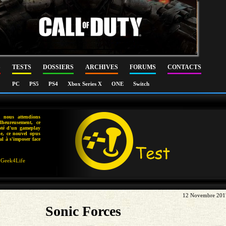
S
TESTS
DOSSIERS
ARCHIVES
FORUMS
CONTACTS
PC
PS5
PS4
Xbox Series X
ONE
Switch
 nous attendions
heureusement, ce
Doté d'un gameplay
que, ce nouvel opus
l à s'imposer face
Geek4Life
12 Novembre 201
Sonic Forces