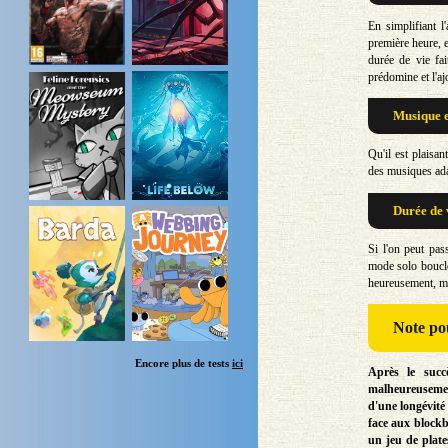
En simplifiant l
première heure, e
durée de vie fa
prédomine et l'aj
Musique e
Qu'il est plaisan
des musiques adap
Durée de 
Si l'on peut pas
mode solo bouclé
heureusement, mai
Note
pou
Encore plus de tests
ici
Après le succ
malheureusemen
d'une longévité
face aux blockb
un jeu de plate