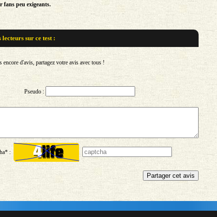
r fans peu exigeants.
s lecteurs sur
ce test :
encore d'avis, partagez votre avis avec tous !
Pseudo :
ha* :