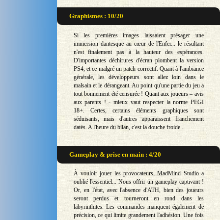
Graphismes : 10/20
Si les premières images laissaient présager une
immersion dantesque au cœur de l'Enfer... le résultant
n'est finalement pas à la hauteur des espérances.
D'importantes déchirures d'écran plombent la version
PS4, et ce malgré un patch correctif. Quant à l'ambiance
générale, les développeurs sont allez loin dans le
malsain et le dérangeant. Au point qu'une partie du jeu a
tout bonnement été censurée ! Quant aux joueurs – avis
aux parents ! - mieux vaut respecter la norme PEGI
18+. Certes, certains éléments graphiques sont
séduisants, mais d'autres apparaissent franchement
datés. A l'heure du bilan, c'est la douche froide...
Gameplay & prise en main : 4/20
À vouloir jouer les provocateurs, MadMind Studio a
oublié l'essentiel... Nous offrir un gameplay captivant !
Or, en l'état, avec l'absence d'ATH, bien des joueurs
seront perdus et tourneront en rond dans les
labyrinthites. Les commandes manquent également de
précision, ce qui limite grandement l'adhésion. Une fois