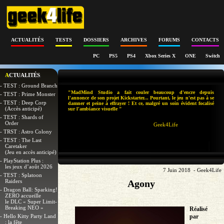
ACTUALITÉS
TESTS
DOSSIERS
ARCHIVES
FORUMS
CONTACTS
PC
PS5
PS4
Xbox Series X
ONE
Switch
ACTUALITÉS
- TEST : Ground Branch
"MadMind Studio a fait couler beaucoup d'encre depuis
- TEST : Prime Monster
l'annonce de son projet Kickstarter... Pourtant, le jeu n'est pas à se
- TEST : Deep Corp
damner et peine à effrayer ! Et ce, malgré un soin évident focalisé
(Accès anticipé)
sur l'ambiance visuelle "
- TEST : Shards of
Order
Geek4Life
- TRST : Astro Colony
- TEST : The Last
Caretaker
(Jeu en accès anticipé)
- PlayStation Plus :
les jeux d’août 2026
7 Juin 2018 - Geek4Life
- TEST : Splatoon
Raiders
Agony
- Dragon Ball: Sparking!
ZERO accueille
le DLC « Super Limit-
Breaking NEO »
Réalisé
- Hello Kitty Party Land
par
: la fête