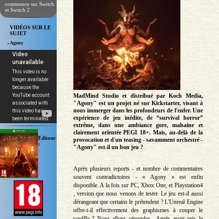
commence sur Switch
et Switch 2
VIDÉOS SUR LE
SUJET
› Agony
MadMind Studio et distribué par Koch Media,
"Agony" est un projet né sur Kickstarter, visant à
nous immerger dans les profondeurs de l'enfer. Une
expérience de jeu inédite, de “survival horror”
extrême, dans une ambiance gore, malsaine et
clairement orientée PEGI 18+. Mais, au-delà de la
Editeur
provocation et d'un teasing - savamment orchestré -
:
"Agony" est-il un bon jeu ?
Après plusieurs reports - et nombre de commentaires
souvent contradictoires - « Agony » est enfin
disponible. A la fois sur PC, Xbox One, et Playstation4
, version que nous venons de tester. Le jeu est-il aussi
dérangeant que certains le prétendent ? L'Unreal Engine
offre-t-il effectivement des graphismes à couper le
souffle ? Nous allons répondre... Après avoir pris le