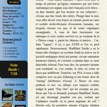
Site officiel
temps de préciser qu'Agony commence par une brève
cinématique (en anglais sous-titré français) où le héros -
Madmind Studio
Développeur :
un âme damnée que l'on incarne en vue subjective -
Madmind Studio
s'écrase aux fins fonds des enfers. Plongé dans la nuit,
Date de sortie :
29
mai 2018
vous allez devoir vous frayer un chemin parmi un vaste
Genre :
FPS
et sordide enchevêtrement d'ossements humains, sur
Supports :
PC PS4 Xbox ONE
lesquels crissent vos pas, et de restes organiques
Joueurs :
1
ensanglantés... A vous de faire fonctionner vos
Norme :
PEGI 18+
méninges si vous voulez survivre ici, au royaume de la
Pourquoi faut-il
« Déesse rouge », parmi les démons et martyrs... Car,
l'acheter ?
dans “Agony”, il n'y a pas d'ATH et l'on se perd
+ Le concept
rapidement. Heureusement, MadMind Studio a eu la
+ L'ambiance
bonne idée d'intégrer un système d'aide (à activer via le
+ La bande-son
joystick analogique droit) qui permet, via une animation
+ Le contenu
lumineuse (bleue), de s'orienter a minima dans ce vaste
labyrinthe infernal. Pour tout dire, les premiers instants
Note
sont troublants et, c'est certain, la mise en scène ne
finale :
laisse pas indifférent. Toutefois, sur PS4, il nous a fallu
7/20
composer avec un peu d'aliasing et une bonne dose de
“tearing” (déchirures d'écran). À l'heure où nous
publions ce test, ces défauts sont toujours visibles
AUTRES TESTS
malgré le patch “Day One” qui les estompe un peu.
Reste que l'on se demande pourquoi MadMind Studio
n'a pas davantage peaufiné son jeu, sachant que
l’ambiance visuelle est la pierre angulaire du soft ?
Hormis cela, les premières minutes d'Agony méritent