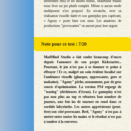
différentes fins) et les modes bonus, MadMind Studio
nous livre un jeu plutôt complet. Même si aucun mode
multijoueur n'est proposé. En revanche, avec sa
réalisation visuelle datée et son gameplay peu captivant,
« Agony » porte bien son nom. Les amateurs de
productions "provocantes" en auront pour leur argent.
Note
pour ce test : 7/20
MadMind Studio a fait couler beaucoup d'encre
depuis l'annonce de son projet Kickstarter...
Pourtant, le jeu n'est pas à se damner et peine à
effrayer ! Et ce, malgré un soin évident focalisé sur
l'ambiance visuelle (glauque, oppressante, gore et
malsaine). "Agony" pêche, notamment, par de gros
soucis d'optimisation. La version PS4 regorge de
"tearing" (déchirures d'écran). Le gameplay n'est
pas non plus au top et rebutera bon nombre de
joueurs, une fois las de tourner en rond dans ce
sordide labyrinthe. Les autres apprécieront (peut-
être) son côté provocant. Bref, "Agony" n'est pas à
mettre entre toutes les mains et le résultat n'est pas
à tomber à la renverse.