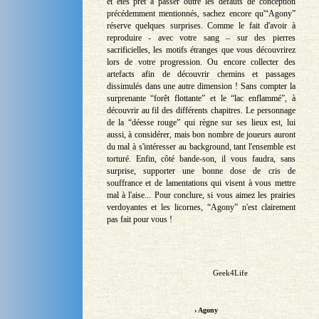
et êtes prêt à passer outre les défauts de conception
précédemment mentionnés, sachez encore qu'“Agony”
réserve quelques surprises. Comme le fait d'avoir à
reproduire - avec votre sang – sur des pierres
sacrificielles, les motifs étranges que vous découvrirez
lors de votre progression. Ou encore collecter des
artefacts afin de découvrir chemins et passages
dissimulés dans une autre dimension ! Sans compter la
surprenante “forêt flottante” et le “lac enflammé”, à
découvrir au fil des différents chapitres. Le personnage
de la “déesse rouge” qui règne sur ses lieux est, lui
aussi, à considérer, mais bon nombre de joueurs auront
du mal à s'intéresser au background, tant l'ensemble est
torturé. Enfin, côté bande-son, il vous faudra, sans
surprise, supporter une bonne dose de cris de
souffrance et de lamentations qui visent à vous mettre
mal à l'aise... Pour conclure, si vous aimez les prairies
verdoyantes et les licornes, “Agony” n'est clairement
pas fait pour vous !
Geek4Life
› Agony