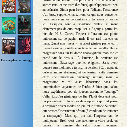
horror” apprécieront. En dépit de la censure de certaines
scènes (viol et meurtres d'enfants) qui n'apportaient rien
au scénario. Sinon peut-être, pour l'éditeur, l'assurance
d'un buzz supplémentaire. Pour ce qui nous concerne,
nous nous sommes concentrés sur les mécanismes de
jeu. Lesquels sont à l'évidence “datés” et n'ont
clairement pas de quoi propulser « Agony » parmi les
hits de 2018. Certes, l'aspect infiltration est plutôt
intéressant sur le papier, mais il est raté manette en
main. Quant à la « peur » - a priori générée par le jeu -,
il serait étonnant qu'elle vous tenaille tant la difficulté de
progresser dans un tel décor apocalyptique mobilise et
prend vite le dessus... A l'inverse, le bestiaire est
Encore plus de tests
ici
intéressant. Davantage que les énigmes. Sans avoir
poussé aussi loin notre test sur la version PC, il apparaît
qu'avec moins d'aliasing et de tearing, cette dernière
offre une immersion davantage réussie, mais la
progression y est aussi laborieuse dans les
interminables labyrinthes de l'enfer. Si bien que, selon
notre expérience, peu de joueurs auront le “courage”
d'aller jusqu'au générique de fin. Plutôt décevant pour
un jeu ambitieux. Avec des développeurs qui ont pensé
à proposer divers modes de jeu, tel le “ mode Succube”
qui permet d'incarner un démon (à condition de terminer
la campagne). Mais qui ont fait l'impasse sur le
multijoueur. Bref, c'est une aventure à vivre seul, en
baissant la lumière du salon pour maximiser