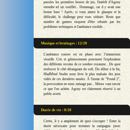
passées les premières heures de jeu, l'intérêt d'Agony
retombe tel un soufflet... Dommage, car il y avait une
bonne base ! Après, si vous aimez le glauque et la
difficulté, le challenge peut vous séduire. Reste que
nombre de gamers risquent d'être rebutés par les
problèmes techniques et l'ambiance sordide...
Musique et bruitages : 12/20
L'ambiance sonore est en phase avec l’immersion
visuelle. Cris et gémissements ponctuent l'exploration
des différents recoins de ce sombre royaume... De quoi
renforcer le côté dérangeant du soft. Du début à la fin,
MadMind Studio nous livre le plus malsain des jeux
vidéo de ces dernières années. À l'instar de "Postal 2",
la provocation ne nous ménage pas... Mieux vaut savoir
ce que l'on achète. Agony est clairement réservé à un
public averti.
Durée de vie : 8/20
Certes, il y a amplement de quoi s'occuper ! Entre la
durée nécessaire pour terminer la campagne (avec