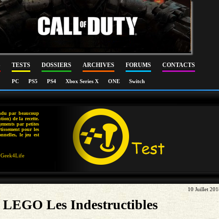
S
TESTS
DOSSIERS
ARCHIVES
FORUMS
CONTACTS
PC
PS5
PS4
Xbox Series X
ONE
Switch
endu par beaucoup
tion) de la recette.
gements par petites
rtissement pour les
onnelles, le jeu est
Geek4Life
10 Juillet 20
LEGO Les Indestructibles