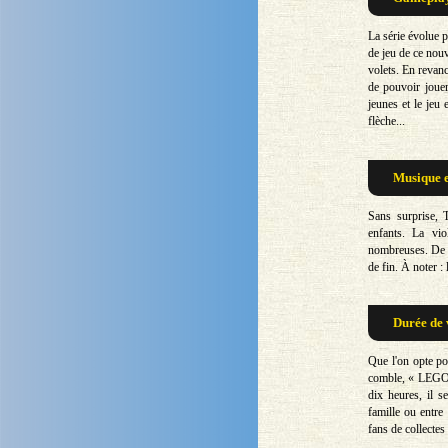
La série évolue p
de jeu de ce nou
volets. En revanc
de pouvoir jouer
jeunes et le jeu
flèche...
Musique e
Sans surprise, 
enfants. La vio
nombreuses. De q
de fin. À noter :
Durée de 
Que l'on opte po
comble, « LEGO L
dix heures, il 
famille ou entre
fans de collecte