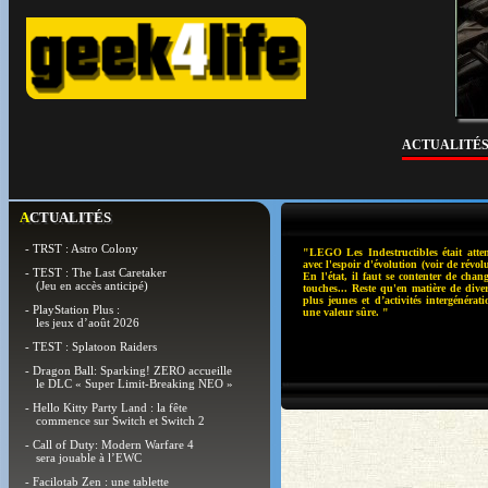
ACTUALITÉ
ACTUALITÉS
- TRST : Astro Colony
"LEGO Les Indestructibles était att
avec l'espoir d'évolution (voir de révolu
- TEST : The Last Caretaker
En l'état, il faut se contenter de chan
(Jeu en accès anticipé)
touches... Reste qu'en matière de dive
plus jeunes et d’activités intergénérati
- PlayStation Plus :
une valeur sûre. "
les jeux d’août 2026
- TEST : Splatoon Raiders
- Dragon Ball: Sparking! ZERO accueille
le DLC « Super Limit-Breaking NEO »
- Hello Kitty Party Land : la fête
commence sur Switch et Switch 2
- Call of Duty: Modern Warfare 4
sera jouable à l’EWC
- Facilotab Zen : une tablette