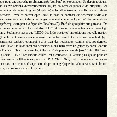
 opte pour une approche résolument axée “combats” en coopération. Si, depuis toujours,
îne les explorations d'environnements 3D, les collectes de pièces et de briquettes, les
ion autour de petites énigmes (simplistes) et les affrontements musclés face aux sbires
“méchants”, avec ce nouvel opus 2018, la dose de combats est nettement revue à la
ant, attendez-vous à des « échanges » à mains nues épiques, où les ennemis se
près vague (un peu à la façon des “beat'em all”). Bref, de quoi plaire aux garçons ! De
e, même si la licence “Les Indestructibles” est unisexe, cette adaptation vise davantage
in.... Soulignons aussi que “LEGO Les Indestructibles” introduit une nouvelle gestion
é (franchement réussie), visant à gagner en confort visuel et à maximiser la lisibilité (qui
sement pas toujours optimale). Sur le plan des nouveautés, comme avec les derniers
nchise LEGO, le bilan n'est pas démentiel. Nous retrouvons un gameplay connu décliné
 Disney – Pixar. En revanche, à l'heure où de plus en plus de jeux “PEGI 18+” sont
 la scène, ”LEGO Les Indestructibles” est à connaitre ! D’autant plus que sa prise en
arfaitement aux différents supports (PC, PS4, Xbox ONE, Switch) avec des commandes
 attaques, interactions, changements de personnages) que l'on adopte sans avoir besoin
t ce, y compris avec les plus jeunes.