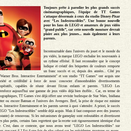
Toujours prête à parodier les plus grands succès
cinématographiques, l'équipe de TT Games
s'attaque désormais à ceux du studio Disney-Pixar
avec “Les Indestructibles”. Une bonne nouvelle
pour les fans de LEGO et amateurs de jeux vidéo
“grand public”, car cette nouvelle mouture devrait
plaire aux plus jeunes... mais également à leurs
parents.
Incontournable dans l'univers du jouet et le monde du
jeu vidéo, la marque LEGO enchaîne les nouveautés à
un rythme effréné. Il faut reconnaître que le concept
ludique et créatif des briquettes de couleurs remporte
un franc succès et ce, depuis des années... Côté jeu
r “Warner Bros. Interactive Entertainment” et son studio “TT Games” ont acquis une
riété et crédibilité à force de nous concocter d'innombrables divertissements
oopératifs, capables de réunir devant l'écran enfants et parents. "LEGO Les
 renforce aujourd'hui une gamme de jeux vidéo déjà bien étoffée... Car, en terme de
ographiques, TT Games s'est déjà offert une revisite burlesque de Star Wars, Inidiana
ter ou encore Batman et l'univers des Avengers. Bref, la prise de risque est minime
 Interactive Entertainment et les parents savent à quoi s'attendre. A priori, le succès
GO "Les Indestructibles" semble déjà acquis. Mais il faut composer avec des joueurs
stante) de renouveau. Si les mécanismes de gameplay sont redoutables et divertissent
 plus petits, certains fans regrettent que la recette soit rigoureusement identique d'un
re. C'est, dans ce contexte, que nous avons testé "LEGO Les Indestructibles" sur
ors que vaut-il ? Est-il une fois de plus calqué sur les précédentes moutures ou avons-