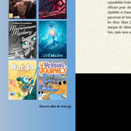
rejouabilité évid
efficace pour div
répétitifs et d'au
passeront de bon
les deux films (
marque de fabriq
fois, mais nous a
Encore plus de tests
ici