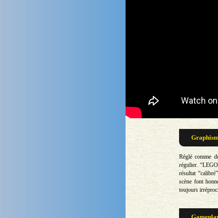
Graphisme
Réglé comme du
régulier. “LEGO 
résultat “calibr
scène font honne
toujours irréproc
Gameplay 