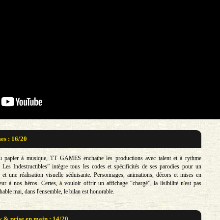
s : 16/20
 papier à musique, TT GAMES enchaîne les productions avec talent et à rythme
Les Indestructibles” intègre tous les codes et spécificités de ses parodies pour un
é” et une réalisation visuelle séduisante. Personnages, animations, décors et mises en
ur à nos héros. Certes, à vouloir offrir un affichage “chargé”, la lisibilité n'est pas
hable mai, dans l'ensemble, le bilan est honorable.
& prise en main : 14/20