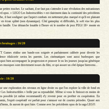
ar petites touches. Le sachant, il ne faut pas s'attendre à une révolution des mécanismes
vel opus. « LEGO Les Indestructibles » est clairement dans la continuité des précédents
he, il faut souligner que l'aspect combats est nettement plus marqué et qu'il est plaisant
 en écran splitté (non dynamique). Côté gameplay et difficultés, le soft vise les plus
 en famille. Une démarche louable à l'heure où le nombre de jeux PEGI 18+ monte en
t bruitages : 16/20
TT Games réalise une bande-son soignée et parfaitement calibrée pour divertir les
lence édulcorée ravira les parents. Les cinématiques sont aussi burlesques que
uoi bien accompagner la progression et pousser le ou les joueurs jusqu'au générique
 les musiques sont directement issues du film, ce qui assure un côté épique bienvenu...
vie : 16/20
ur une exploration des niveaux en ligne droite ou que l'on explore la ville de fond en
es Indestructibles » brille par sa rejouabilité. Même si vous le finissez en moins de
sera possible (et même recommandé) d'y revenir pour en profiter en coopération. En
 amis, l'esprit coopératif est parfait pour s'amuser sur de courtes périodes. Quant aux
s d'items, ils auront de quoi faire. Comme avec les précédents opus de la saga LEGO.