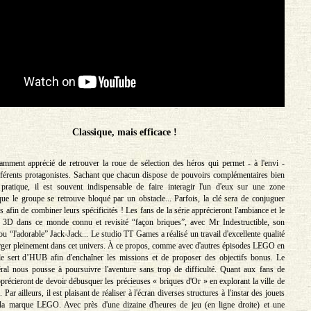
Classique, mais efficace !
mment apprécié de retrouver la roue de sélection des héros qui permet - à l'envi -
ifférents protagonistes. Sachant que chacun dispose de pouvoirs complémentaires bien
 pratique, il est souvent indispensable de faire interagir l'un d'eux sur une zone
que le groupe se retrouve bloqué par un obstacle... Parfois, la clé sera de conjuguer
afin de combiner leurs spécificités ! Les fans de la série apprécieront l'ambiance et le
en 3D dans ce monde connu et revisité “façon briques”, avec Mr Indestructible, son
ou “l'adorable” Jack-Jack... Le studio TT Games a réalisé un travail d'excellente qualité
ger pleinement dans cet univers. À ce propos, comme avec d'autres épisodes LEGO en
lle sert d’HUB afin d'enchaîner les missions et de proposer des objectifs bonus. Le
al nous pousse à poursuivre l'aventure sans trop de difficulté. Quant aux fans de
pprécieront de devoir débusquer les précieuses « briques d'Or » en explorant la ville de
Par ailleurs, il est plaisant de réaliser à l'écran diverses structures à l'instar des jouets
 la marque LEGO. Avec près d'une dizaine d'heures de jeu (en ligne droite) et une