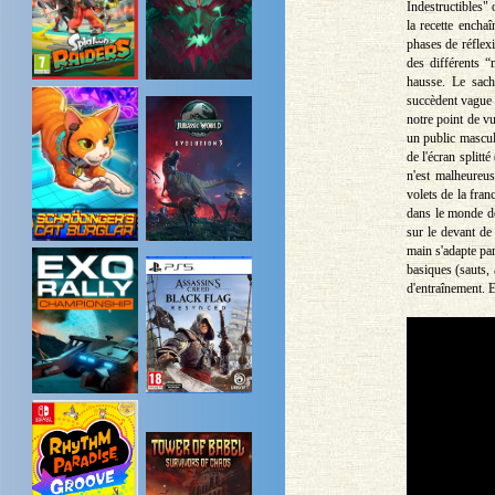
Indestructibles"
la recette encha
phases de réflex
des différents 
hausse. Le sach
succèdent vague a
notre point de vu
un public mascul
de l'écran splitt
n'est malheureu
volets de la fra
dans le monde de
sur le devant de
main s'adapte p
basiques (sauts,
d'entraînement. E