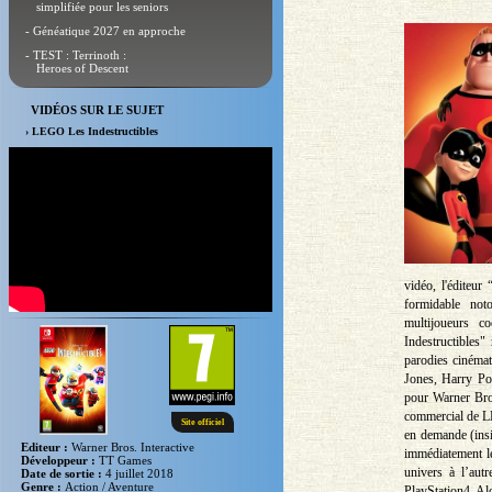
simplifiée pour les seniors
- Généatique 2027 en approche
- TEST : Terrinoth :
Heroes of Descent
VIDÉOS SUR LE SUJET
› LEGO Les Indestructibles
vidéo, l'éditeu
formidable noto
multijoueurs c
Indestructibles"
parodies cinémat
Jones, Harry Pot
pour Warner Bros.
commercial de LE
Site officiel
en demande (insi
Editeur :
Warner Bros. Interactive
immédiatement les
Développeur :
TT Games
univers à l’aut
Date de sortie :
4 juillet 2018
Genre :
Action / Aventure
PlayStation4. Al