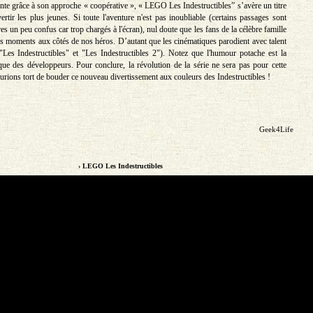
ente grâce à son approche « coopérative », « LEGO Les Indestructibles” s’avère un titre
ertir les plus jeunes. Si toute l'aventure n'est pas inoubliable (certains passages sont
tres un peu confus car trop chargés à l'écran), nul doute que les fans de la célèbre famille
s moments aux côtés de nos héros. D’autant que les cinématiques parodient avec talent
"Les Indestructibles" et "Les Indestructibles 2"). Notez que l'humour potache est la
ue des développeurs. Pour conclure, la révolution de la série ne sera pas pour cette
urions tort de bouder ce nouveau divertissement aux couleurs des Indestructibles !
Geek4Life
› LEGO Les Indestructibles