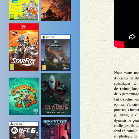
Nous avons nota
d'incarner les d
spécifiques. En
déterminée, lors
deux personnages 
fait d'évoluer 
épouse, Violette 
pour nous immer
jeu vidéo, la vi
dynamisme génér
challenges, ils a
fond en comble... 
en plastique de