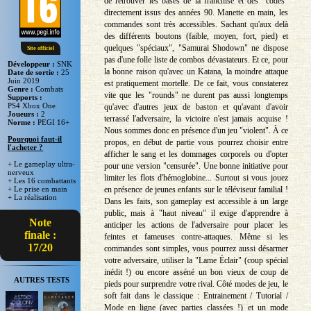
de retrouver les bases de la franchise et des "codes"
directement issus des années 90. Manette en main, les
commandes sont très accessibles. Sachant qu'aux delà
des différents boutons (faible, moyen, fort, pied) et
quelques "spéciaux", "Samurai Shodown" ne dispose
Site officiel
pas d'une folle liste de combos dévastateurs. Et ce, pour
Développeur :
SNK
la bonne raison qu'avec un Katana, la moindre attaque
Date de sortie :
25
Juin 2019
est pratiquement mortelle. De ce fait, vous constaterez
Genre :
Combats
vite que les "rounds" ne durent pas aussi longtemps
Supports :
PS4 Xbox One
qu'avec d'autres jeux de baston et qu'avant d'avoir
Joueurs :
2
terrassé l'adversaire, la victoire n'est jamais acquise !
Norme :
PEGI 16+
Nous sommes donc en présence d'un jeu "violent". À ce
Pourquoi faut-il
propos, en début de partie vous pourrez choisir entre
l'acheter ?
afficher le sang et les dommages corporels ou d'opter
+ Le gameplay ultra-
pour une version "censurée". Une bonne initiative pour
nerveux
limiter les flots d'hémoglobine... Surtout si vous jouez
+ Les 16 combattants
en présence de jeunes enfants sur le téléviseur familial !
+ Le prise en main
+ La réalisation
Dans les faits, son gameplay est accessible à un large
public, mais à "haut niveau" il exige d'apprendre à
Note
anticiper les actions de l'adversaire pour placer les
finale :
feintes et fameuses contre-attaques. Même si les
17/20
commandes sont simples, vous pourrez aussi désarmer
votre adversaire, utiliser la "Lame Éclair" (coup spécial
inédit !) ou encore asséné un bon vieux de coup de
AUTRES TESTS
pieds pour surprendre votre rival. Côté modes de jeu, le
soft fait dans le classique : Entrainement / Tutorial /
Mode en ligne (avec parties classées !) et un mode