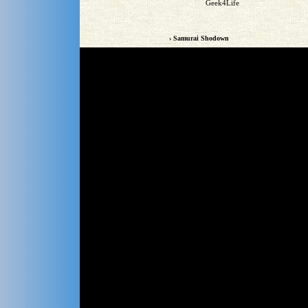
Geek4Life
› Samurai Shodown