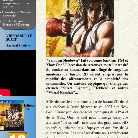
simplifiée pour les
seniors
- Généatique 2027 en
approche
- TEST : Terrinoth :
Heroes of Descent
VIDÉOS SUR LE
SUJET
› Samurai Shodown
"Samurai Shodown" fait son come-back sur PS4 et
Xbox One ! L'occasion de retrouver toute l’intensité
du combat au katana dans un déluge de sang. Les
amateurs de baston 2D seront surpris par la
rapidité des affrontements et la simplicité des
commandes. Un exutoire atypique qui change des
éternels "Street Fighter", "Tekken" et autres
"Mortal Kombat"...
SNK dépoussière son fameux jeu de baston 2D dédié
Editeur
aux combats à l'arme blanche né en 1993 sur Neo-
:
SNK
Geo... Tirant parti des capacités techniques de la PS4 et
de la Xbox One, le soft nous immerge dans une
ambiance "old-school", mais avec des graphismes HD
soignés qui plairont aux néophytes et aux fans de la
culture nippone. Les plus âgés d'entre nous apprécieront