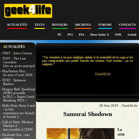
ACTUALITÉS
TESTS
DOSSIERS
ARCHIVES
FORUMS
CONTACTS
PC
PS5
PS4
Xbox Series X
ONE
Switch
ACTUALITÉS
- TRST : Astro Colony
"Un exutoire à ne pas négliger, même si la notoriété de la saga n'est
- TEST : The Last
pas comparable aux poids lourds du secteur. Fait certain : ça va
Caretaker
saigner.."
(Jeu en accès anticipé)
- PlayStation Plus :
Geek4Life
les jeux d’août 2026
- TEST : Splatoon
Raiders
- Dragon Ball: Sparking!
ZERO accueille
le DLC « Super Limit-
Breaking NEO »
- Hello Kitty Party Land
30 Juin 2019 - Geek4Life
: la fête
Samurai Shodown
commence sur Switch
et Switch 2
- Call of Duty: Modern
Warfare 4
sera jouable à l’EWC
La
série
- Facilotab Zen : une
tablette