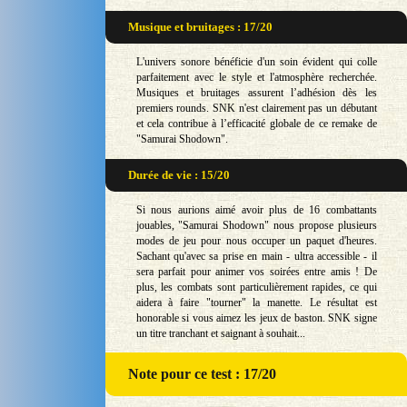
Musique et bruitages : 17/20
L'univers sonore bénéficie d'un soin évident qui colle
parfaitement avec le style et l'atmosphère recherchée.
Musiques et bruitages assurent l’adhésion dès les
premiers rounds. SNK n'est clairement pas un débutant
et cela contribue à l’efficacité globale de ce remake de
"Samurai Shodown".
Durée de vie : 15/20
Si nous aurions aimé avoir plus de 16 combattants
jouables, "Samurai Shodown" nous propose plusieurs
modes de jeu pour nous occuper un paquet d'heures.
Sachant qu'avec sa prise en main - ultra accessible - il
sera parfait pour animer vos soirées entre amis ! De
plus, les combats sont particulièrement rapides, ce qui
aidera à faire "tourner" la manette. Le résultat est
honorable si vous aimez les jeux de baston. SNK signe
un titre tranchant et saignant à souhait...
Note
pour ce test : 17/20