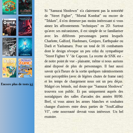
Si "Samurai Shodown" n'a clairement pas la notoriété
de "Street Figher", "Mortal Kombat" ou encore de
"Tekken", il n'en demeure pas moins intéressant si vous
aimez les affrontements "techniques" en 2D. Surtout
qu'avec ses mécanismes, il est simple de se familiariser
avec les différents personnages parmi lesquels
Charlotte, Galford, Haohmaru, Genjuro, Earthquake ou
Darli et Yashamaru. Pour un total de 16 combattants
dont le design révoque un peu celui du sympathique
"Street Fighter V "de Capcom. La recette de SNK est -
de notre point de vue - plaisante, même si nous aurions
aimé disposé de plus de personnages. Il faut aussi
savoir qu'à l'heure de la sortie quelques ralentissements
sont perceptibles (avec de légères chutes de frame rate)
et les temps de chargement nous ont un peu déçus.
Encore plus de tests
ici
Malgré ces bémols, nul doute que "Samurai Shodown"
trouvera son public. Et pas uniquement auprès des
nostalgiques des salles d'arcades des années 80/90.
Bref, si vous aimez les armes blanches et souhaitez
changer d'univers entre deux parties de "SoulCalibur
VI", cette nouveauté devrait vous intéresser. Un bel
exutoire.