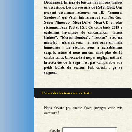
Décidément, les jeux de baston ne sont pas tombés
en désuétude. Les possesseurs de PS4 et Xbox One
peuvent désormais retrouver en HD "Samurai
Shodown" qui s'était fait remarqué sur Neo-Geo,
Super Nintendo, Mega-Drive, Mega-CD et plus
récemment sur PS3 et PSP. Ce come-back 2019 a
également l'avantage de concurrencer "Street
Fighter", "Mortal Kombat", "Tekken" avec un
gamplay - ultra-nerveux - et une prise en main
immédiate ! Le résultat nous a agréablement
surpris, même si nous aurions aimé plus de 16
combattants. Un exutoire à ne pas négliger, même si
la notoriété de la saga n'est pas comparable aux
poids lourds du secteur. Fait certain : ça va
saigner...
L'avis des lecteurs sur
ce test :
Nous n'avons pas encore d'avis, partagez votre avis
avec tous !
Pseudo :