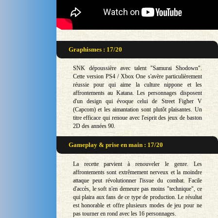
Graphismes : 17/20
SNK dépoussière avec talent "Samurai Shodown".
Cette version PS4 / Xbox One s'avère particulièrement
réussie pour qui aime la culture nippone et les
affrontements au Katana. Les personnages disposent
d'un design qui évoque celui de Street Figher V
(Capcom) et les aimantation sont plutôt plaisantes. Un
titre efficace qui renoue avec l'esprit des jeux de baston
2D des années 90.
Gameplay & prise en main : 17/20
La recette parvient à renouveler le genre. Les
affrontements sont extrêmement nerveux et la moindre
attaque peut révolutionner l'issue du combat. Facile
d'accès, le soft n'en demeure pas moins "technique", ce
qui plaira aux fans de ce type de production. Le résultat
est honorable et offre plusieurs modes de jeu pour ne
pas tourner en rond avec les 16 personnages.