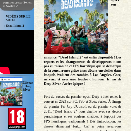
après
commence sur Switch
son
et Switch 2
VIDÉOS SUR LE
SUJET
› Dead Island 2
annonce, "Dead Island 2" est enfin disponible ! Les
reports et les changements de développeurs n'ont
pas eu raison de ce FPS horrifique qui se démarque
de la concurrence grâce à ses décors ensoleillés dans
lesquels évoluent des zombies à Los Angeles. Gore,
nerveux et avec une touche d'humour, le jeu de
Editeur
Deep Silver s'avère épique !
:
Deep
Silver
Fort du succès du premier opus, Deep Silver remet le
couvert en 2023 sur PC, PS5 et Xbox Series. À l'image
du premier Far Cry d'Ubisoft ou du premier volet de
2011, "Dead Island 2" nous charme avec ses décors
paradisiaques et ses couleurs chaudes, à l'opposé des
FPS horrifiques traditionnels ! Dès l'introduction, les
choses démarrent fort... Car à peine avez-vous