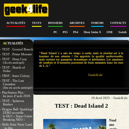
ACTUALITÉS
TESTS
DOSSIERS
ARCHIVES
FORUMS
CONTACTS
PC
PS5
PS4
Xbox Series X
ONE
Switch
ACTUALITÉS
- TEST : Ground Branch
"Dead Island 2 a mis du temps à sortir, mais le résultat est à la
- TEST : Prime Monster
hauteur de nos attentes ! On apprécie la qualité audiovisuelle,
- TEST : Deep Corp
mais surtout un gameplay dynamique et jubilatoire. Les amateurs
(Accès anticipé)
de zombies et d'exutoires passeront de bons moments dans les rues
de L.A."
- TEST : Shards of
Order
Geek4Life
- TRST : Astro Colony
- TEST : The Last
Caretaker
(Jeu en accès anticipé)
- PlayStation Plus :
les jeux d’août 2026
19 Avril 2023 - Geek4Life
- TEST : Splatoon
Raiders
TEST : Dead Island 2
- Dragon Ball: Sparking!
ZERO accueille
le DLC « Super Limit-
Breaking NEO »
Neuf
- Hello Kitty Party Land
ans
: la fête