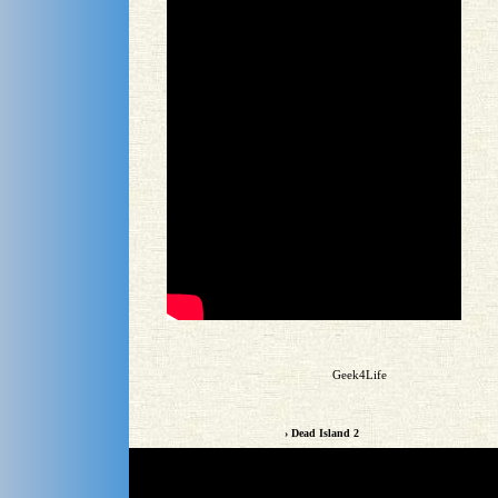
Geek4Life
› Dead Island 2