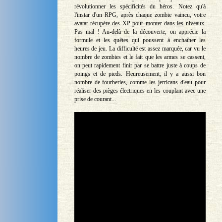
révolutionner les spécificités du héros. Notez qu'à
l'instar d'un RPG, après chaque zombie vaincu, votre
avatar récupère des XP pour monter dans les niveaux.
Pas mal ! Au-delà de la découverte, on apprécie la
formule et les quêtes qui poussent à enchaîner les
heures de jeu. La difficulté est assez marquée, car vu le
nombre de zombies et le fait que les armes se cassent,
on peut rapidement finir par se battre juste à coups de
poings et de pieds. Heureusement, il y a aussi bon
nombre de fourberies, comme les jerricans d'eau pour
réaliser des pièges électriques en les couplant avec une
prise de courant...