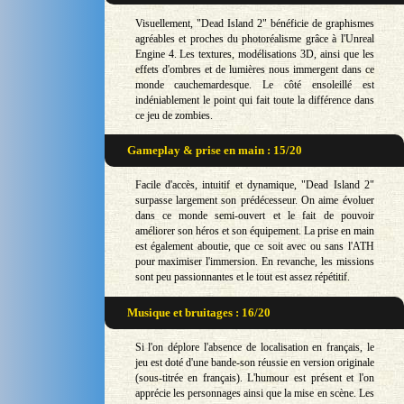
Visuellement, "Dead Island 2" bénéficie de graphismes
agréables et proches du photoréalisme grâce à l'Unreal
Engine 4. Les textures, modélisations 3D, ainsi que les
effets d'ombres et de lumières nous immergent dans ce
monde cauchemardesque. Le côté ensoleillé est
indéniablement le point qui fait toute la différence dans
ce jeu de zombies.
Gameplay & prise en main : 15/20
Facile d'accès, intuitif et dynamique, "Dead Island 2"
surpasse largement son prédécesseur. On aime évoluer
dans ce monde semi-ouvert et le fait de pouvoir
améliorer son héros et son équipement. La prise en main
est également aboutie, que ce soit avec ou sans l'ATH
pour maximiser l'immersion. En revanche, les missions
sont peu passionnantes et le tout est assez répétitif.
Musique et bruitages : 16/20
Si l'on déplore l'absence de localisation en français, le
jeu est doté d'une bande-son réussie en version originale
(sous-titrée en français). L'humour est présent et l'on
apprécie les personnages ainsi que la mise en scène. Les