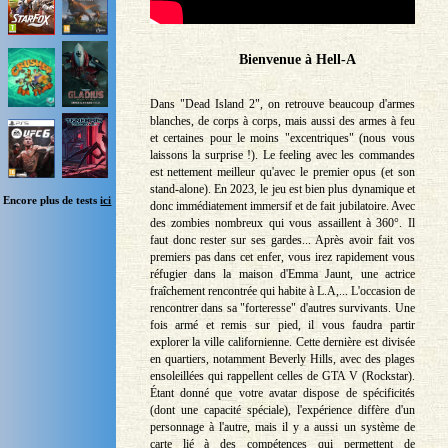
Bienvenue à Hell-A
Dans "Dead Island 2", on retrouve beaucoup d'armes
blanches, de corps à corps, mais aussi des armes à feu
et certaines pour le moins "excentriques" (nous vous
laissons la surprise !). Le feeling avec les commandes
est nettement meilleur qu'avec le premier opus (et son
stand-alone). En 2023, le jeu est bien plus dynamique et
Encore plus de tests
ici
donc immédiatement immersif et de fait jubilatoire. Avec
des zombies nombreux qui vous assaillent à 360°. Il
faut donc rester sur ses gardes... Après avoir fait vos
premiers pas dans cet enfer, vous irez rapidement vous
réfugier dans la maison d'Emma Jaunt, une actrice
fraîchement rencontrée qui habite à L.A,... L'occasion de
rencontrer dans sa "forteresse" d'autres survivants. Une
fois armé et remis sur pied, il vous faudra partir
explorer la ville californienne. Cette dernière est divisée
en quartiers, notamment Beverly Hills, avec des plages
ensoleillées qui rappellent celles de GTA V (Rockstar).
Étant donné que votre avatar dispose de spécificités
(dont une capacité spéciale), l'expérience diffère d'un
personnage à l'autre, mais il y a aussi un système de
carte lié à des compétences qui permettent de