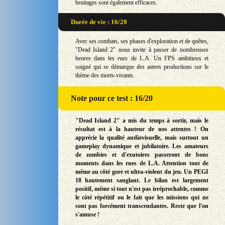
bruitages sont également efficaces.
Durée de vie : 16/20
Avec ses combats, ses phases d'exploration et de quêtes,
"Dead Island 2" nous invite à passer de nombreuses
heures dans les rues de L.A. Un FPS ambitieux et
soigné qui se démarque des autres productions sur le
thème des morts-vivants.
Note
pour ce test : 16/20
"Dead Island 2" a mis du temps à sortir, mais le
résultat est à la hauteur de nos attentes ! On
apprécie la qualité audiovisuelle, mais surtout un
gameplay dynamique et jubilatoire. Les amateurs
de zombies et d'exutoires passeront de bons
moments dans les rues de L.A. Attention tout de
même au côté gore et ultra-violent du jeu. Un PEGI
18 hautement sanglant. Le bilan est largement
positif, même si tout n'est pas irréprochable, comme
le côté répétitif ou le fait que les missions qui ne
sont pas forcément transcendantes. Reste que l'on
s'amuse !