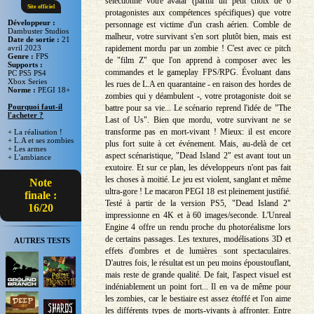
sélectionné votre avatar (parmi un petit choix de 6
Site officiel
protagonistes aux compétences spécifiques) que votre
Développeur :
personnage est victime d'un crash aérien. Comble de
Dambuster Studios
malheur, votre survivant s'en sort plutôt bien, mais est
Date de sortie :
21
rapidement mordu par un zombie ! C'est avec ce pitch
avril 2023
Genre :
FPS
de "film Z" que l'on apprend à composer avec les
Supports :
commandes et le gameplay FPS/RPG. Évoluant dans
PC PS5 PS4
Xbox Series
les rues de L.A en quarantaine - en raison des hordes de
Norme :
PEGI 18+
zombies qui y déambulent -, votre protagoniste doit se
Pourquoi faut-il
battre pour sa vie... Le scénario reprend l'idée de "The
l'acheter ?
Last of Us". Bien que mordu, votre survivant ne se
transforme pas en mort-vivant ! Mieux: il est encore
+ La réalisation !
+ L.A et ses zombies
plus fort suite à cet événement. Mais, au-delà de cet
+ Les armes
aspect scénaristique, "Dead Island 2" est avant tout un
+ L'ambiance
exutoire. Et sur ce plan, les développeurs n'ont pas fait
les choses à moitié. Le jeu est violent, sanglant et même
Note
ultra-gore ! Le macaron PEGI 18 est pleinement justifié.
finale :
Testé à partir de la version PS5, "Dead Island 2"
16/20
impressionne en 4K et à 60 images/seconde. L'Unreal
Engine 4 offre un rendu proche du photoréalisme lors
de certains passages. Les textures, modélisations 3D et
AUTRES TESTS
effets d'ombres et de lumières sont spectaculaires.
D'autres fois, le résultat est un peu moins époustouflant,
mais reste de grande qualité. De fait, l'aspect visuel est
indéniablement un point fort... Il en va de même pour
les zombies, car le bestiaire est assez étoffé et l'on aime
les différents types de morts-vivants à affronter. Entre