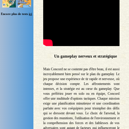
Encore plus de tests
ici
Un gameplay nerveux et stratégique
Mais Concord ne se contente pas d'être beau, il est aussi
incroyablement bien pensé sur le plan du gameplay. Le
jeu propose une expérience de tir rapide et nerveuse, où
chaque décision compte. Les affrontements sont
intenses, et la stratégie est au cœur du gameplay. Que
vous préfériez jouer en solo ou en équipe, Concord
offre une multitude d'options tactiques. Chaque mission
exige une planification minutieuse et une coordination
parfaite avec vos coéquipiers pour triompher des défis
qui se dressent devant vous. Le choix de l'arsenal, la
gestion des munitions, l'utilisation de l'environnement et
la compréhension des forces et des faiblesses de vos
adversaires sont autant de facteurs qui influenceront le