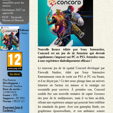
simplifiée pour les
seniors
- Généatique 2027 en
approche
- TEST : Terrinoth :
Heroes of Descent
Editeur
:
Sony
Nouvelle licence éditée par Sony Interactive,
Concord est un jeu de tir futuriste qui devrait
rapidement s'imposer sur PC et PS5. Attendez-vous
à une expérience diaboliquement efficace !
Le nouveau jeu de tir spatial Concord développé par
Firewalk Studios, édité par Sony Interactive
Site officiel
Entertainment vient de sortir sur PS5 et PC via Steam,
PlayStation
et il ne déçoit pas ! Ce titre nous plonge dans un univers
Développeur :
futuriste où l'action est intense et la stratégie est
Firewalk Studios
Date de sortie :
essentielle pour survivre. À première vue, Concord
23/08/2024
semble être une nouvelle tentative de capter l'essence
Genre :
FPS
des jeux de tir multijoueurs, mais il va bien au-delà,
Supports :
PC PS5
Norme :
PEGI 12+
offrant une expérience unique qui pourrait bien redéfinir
les standards du genre. Avec son gameplay fluide, ses
Pourquoi faut-il
l'acheter ?
graphismes époustouflants, et son ambiance sonore