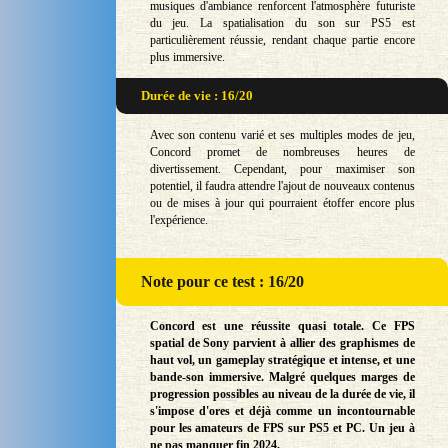
musiques d'ambiance renforcent l'atmosphère futuriste
du jeu. La spatialisation du son sur PS5 est
particulièrement réussie, rendant chaque partie encore
plus immersive.
Durée de vie : 16/20
Avec son contenu varié et ses multiples modes de jeu,
Concord promet de nombreuses heures de
divertissement. Cependant, pour maximiser son
potentiel, il faudra attendre l'ajout de nouveaux contenus
ou de mises à jour qui pourraient étoffer encore plus
l'expérience.
Note
pour ce test : 16/20
Concord est une réussite quasi totale. Ce FPS
spatial de Sony parvient à allier des graphismes de
haut vol, un gameplay stratégique et intense, et une
bande-son immersive. Malgré quelques marges de
progression possibles au niveau de la durée de vie, il
s'impose d'ores et déjà comme un incontournable
pour les amateurs de FPS sur PS5 et PC. Un jeu à
ne pas manquer fin 2024.