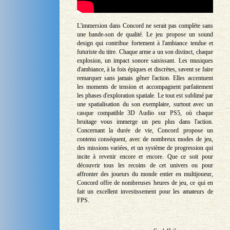
L'immersion dans Concord ne serait pas complète sans
une bande-son de qualité. Le jeu propose un sound
design qui contribue fortement à l'ambiance tendue et
futuriste du titre. Chaque arme a un son distinct, chaque
explosion, un impact sonore saisissant. Les musiques
d'ambiance, à la fois épiques et discrètes, savent se faire
remarquer sans jamais gêner l'action. Elles accentuent
les moments de tension et accompagnent parfaitement
les phases d'exploration spatiale. Le tout est sublimé par
une spatialisation du son exemplaire, surtout avec un
casque compatible 3D Audio sur PS5, où chaque
bruitage vous immerge un peu plus dans l'action.
Concernant la durée de vie, Concord propose un
contenu conséquent, avec de nombreux modes de jeu,
des missions variées, et un système de progression qui
incite à revenir encore et encore. Que ce soit pour
découvrir tous les recoins de cet univers ou pour
affronter des joueurs du monde entier en multijoueur,
Concord offre de nombreuses heures de jeu, ce qui en
fait un excellent investissement pour les amateurs de
FPS.