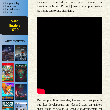
immersive, Concord a tout pour devenir un
+ Le gameplay
incontournable des FPS multijoueurs. Voici pourquoi ce
+ Les armes
+ La réalisaiton
jeu mérite toute votre attention...
+ Le fun !
Note
finale :
16/20
AUTRES TESTS
Dès les premières secondes, Concord en met plein la
vue. Les développeurs ont réussi à créer un univers
spatial riche et détaillé, où chaque environnement est