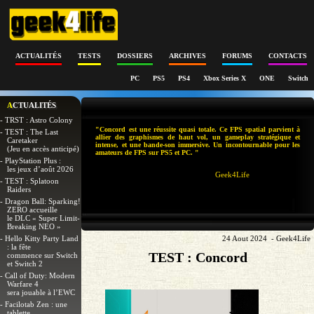
ACTUALITÉS
TESTS
DOSSIERS
ARCHIVES
FORUMS
CONTACTS
PC
PS5
PS4
Xbox Series X
ONE
Switch
ACTUALITÉS
- TRST : Astro Colony
"Concord est une réussite quasi totale. Ce FPS spatial parvient à
- TEST : The Last
allier des graphismes de haut vol, un gameplay stratégique et
Caretaker
intense, et une bande-son immersive. Un incontournable pour les
(Jeu en accès anticipé)
amateurs de FPS sur PS5 et PC. "
- PlayStation Plus :
les jeux d’août 2026
Geek4Life
- TEST : Splatoon
Raiders
- Dragon Ball: Sparking!
ZERO accueille
le DLC « Super Limit-
Breaking NEO »
- Hello Kitty Party Land
24 Aout 2024 - Geek4Life
: la fête
TEST : Concord
commence sur Switch
et Switch 2
- Call of Duty: Modern
Warfare 4
sera jouable à l’EWC
- Facilotab Zen : une
tablette