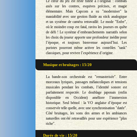
Le cœur du jeu est resté fidèle à l’original : combats
axés sur les contres, esquives précises, et magie
élémentaire. Mais Capcom a su "moderniser" la
maniabilité avec une gestion fluide au stick analogique
et un système de caméra retravaillé. Le mode "Enfer",
où le moindre coup est fatal, ravira les joueurs en quête
de défi ! Le système d’embranchements narratifs selon
les choix du joueur apporte une profondeur inédite pour
l’époque, et toujours bienvenue aujourd’hui. Les
puristes pourront même activer les contrôles "tank"
classiques, pour revivre l’expérience d’origine.
Musique et bruitages : 15/20
La bande-son orchestrale est "remasterisée". Entre
morceaux lyriques, passages mélancoliques et tensions
musicales pendant les combats, l’identité sonore est
parfaitement respectée. Le doublage japonais (enfin
disponible en Occident) améliore l’immersion
historique. Seul bémol : la VO anglaise d’époque est
conservée telle quelle, avec une synchronisation "datée".
Côté bruitages, les sons des armes et les ambiances
naturelles ont été retravaillés pour une expérience "plus
riche".
Durée de vie : 15/20