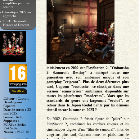
simplifiée pour les
seniors
- Généatique 2027 en
approche
- TEST : Terrinoth :
Heroes of Descent
initialement en 2002 sur PlayStation 2, "Onimusha
2: Samurai’s Destiny" a marqué toute une
génération avec son ambiance unique et son
gameplay "exigeant". Plus de deux décennies plus
tard, Capcom "ressuscite" ce classique dans une
version "remasterisée" ambitieuse, disponible sur
Site officiel
toutes les plateformes "modernes". Alors que les
Editeur :
Capcom
standards du genre ont largement "évolué", ce
Développeur :
retour dans le Japon féodal hanté par les démons
Capcom
Date de sortie :
23
tient-il encore la route en 2025 ?
mai 2025
Genre :
Action
En 2002, Onimusha 2 faisait figure de "pilier" sur
Supports :
PlayStation 2, enchaînant les combats épiques et les
PC Xbox Series
PS4 Switch
cinématiques dignes d’un "film de samouraï". Plus de
Norme :
PEGI 16+
vingt ans plus tard, Capcom remet les pieds dans le