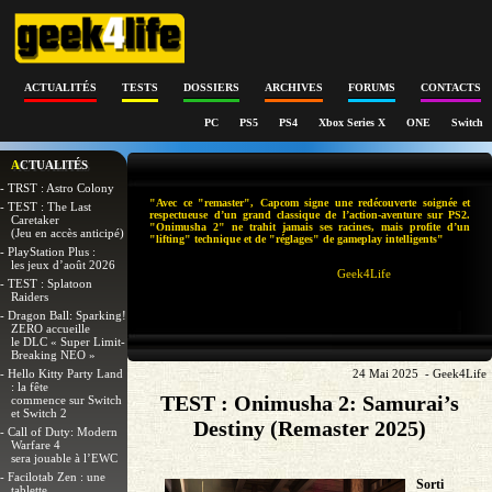
ACTUALITÉS
TESTS
DOSSIERS
ARCHIVES
FORUMS
CONTACTS
PC
PS5
PS4
Xbox Series X
ONE
Switch
ACTUALITÉS
- TRST : Astro Colony
"Avec ce "remaster", Capcom signe une redécouverte soignée et
- TEST : The Last
respectueuse d’un grand classique de l’action-aventure sur PS2.
Caretaker
"Onimusha 2" ne trahit jamais ses racines, mais profite d’un
(Jeu en accès anticipé)
"lifting" technique et de "réglages" de gameplay intelligents"
- PlayStation Plus :
les jeux d’août 2026
Geek4Life
- TEST : Splatoon
Raiders
- Dragon Ball: Sparking!
ZERO accueille
le DLC « Super Limit-
Breaking NEO »
- Hello Kitty Party Land
24 Mai 2025 - Geek4Life
: la fête
TEST : Onimusha 2: Samurai’s
commence sur Switch
et Switch 2
Destiny (Remaster 2025)
- Call of Duty: Modern
Warfare 4
sera jouable à l’EWC
- Facilotab Zen : une
Sorti
tablette