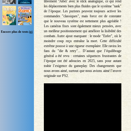
librement "Jubei’ avec le stick analogique, ce qui rend
les déplacements bien plus fluides que le système "tank"
de l’époque. Les puristes peuvent toujours activer les
commandes "classiques", mais force est de constater
que le nouveau système est nettement plus agréable !
Les caméras fixes sont également mieux pensées, avec
un meilleur positionnement qui améliore la lisibilité des
Encore plus de tests
ici
combats. Autre ajout marquant : le mode "Enfer", où le
moindre coup reçu entraîne la mort. Cette difficulté
extrême pousse à une rigueur exemplaire. Elle ravira les
fans du "die & retry"... D’autant que l’équilibrage
général a été revu : certaines séquences frustrantes de
l’époque ont été adoucies en 2025, sans pour autant
trahir l’exigence du gameplay. Des changements que
nous avons aimé, surtout que nous avions aimé l’œuvre
originale sur PS2.