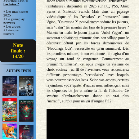
Pourquoi faut-il
Japon féodal surnaturel avec une version "remasterisée"
l'acheter ?
(ambitieuse), disponible en 2025 sur PC, PS5, Xbox
Series et Nintendo Switch. Mais dans un paysage
+ Les graphismes
2025
vidéoludique où les "remakes" et "remasters" sont
+ Le gameplay
légion, "Onimusha 2" peut-il encore séduire les joueurs,
nerveux
+ Les ajouts
sans "trahir" les attentes des fans de la première heure ?
+ L&rsquo
Manette en main, le joueur incarne "Jubei Yagyu", un
univers
samouraï solitaire qui retourne dans son village pour le
découvrir détruit par les forces démoniaques de
Note
"Nobunaga Oda", ressuscité en tyran surnaturel. Dès
finale :
les premières minutes, le ton est donné : il s’agira d’un
14/20
voyage sur fond de vengeance. Contrairement au
premier "Onimusha", cet opus intègre un système de
choix sociaux : au fil de l’aventure, vous rencontrerez
AUTRES TESTS
différents personnages "secondaires" avec lesquels
vous pourrez tisser des liens. Selon vos actions, certains
rejoindront votre quête, d’autres non, influençant ainsi
les séquences de jeu et même la fin de l’histoire. Ce
système d’embranchements donne un vrai plus
"narratif", surtout pour un jeu d’origine PS2 !