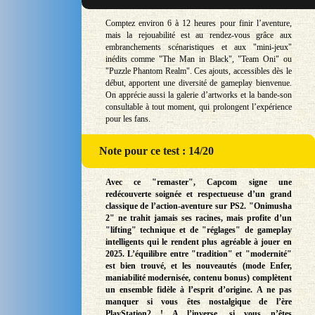
Comptez environ 6 à 12 heures pour finir l’aventure,
mais la rejouabilité est au rendez-vous grâce aux
embranchements scénaristiques et aux "mini-jeux"
inédits comme "The Man in Black", "Team Oni" ou
"Puzzle Phantom Realm". Ces ajouts, accessibles dès le
début, apportent une diversité de gameplay bienvenue.
On apprécie aussi la galerie d’artworks et la bande-son
consultable à tout moment, qui prolongent l’expérience
pour les fans.
Note
pour ce test : 14/20
Avec ce "remaster", Capcom signe une
redécouverte soignée et respectueuse d’un grand
classique de l’action-aventure sur PS2. "Onimusha
2" ne trahit jamais ses racines, mais profite d’un
"lifting" technique et de "réglages" de gameplay
intelligents qui le rendent plus agréable à jouer en
2025. L’équilibre entre "tradition" et "modernité"
est bien trouvé, et les nouveautés (mode Enfer,
maniabilité modernisée, contenu bonus) complètent
un ensemble fidèle à l’esprit d’origine. A ne pas
manquer si vous êtes nostalgique de l’ère
PlayStation2 ! A l’inverse, si vous n’êtes