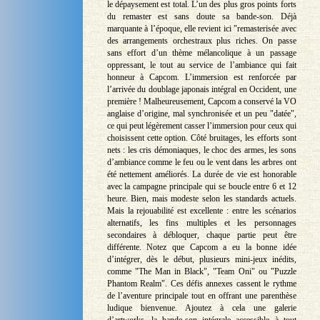
le dépaysement est total. L’un des plus gros points forts
du remaster est sans doute sa bande-son. Déjà
marquante à l’époque, elle revient ici "remasterisée avec
des arrangements orchestraux plus riches. On passe
sans effort d’un thème mélancolique à un passage
oppressant, le tout au service de l’ambiance qui fait
honneur à Capcom. L’immersion est renforcée par
l’arrivée du doublage japonais intégral en Occident, une
première ! Malheureusement, Capcom a conservé la VO
anglaise d’origine, mal synchronisée et un peu "datée",
ce qui peut légèrement casser l’immersion pour ceux qui
choisissent cette option. Côté bruitages, les efforts sont
nets : les cris démoniaques, le choc des armes, les sons
d’ambiance comme le feu ou le vent dans les arbres ont
été nettement améliorés. La durée de vie est honorable
avec la campagne principale qui se boucle entre 6 et 12
heure. Bien, mais modeste selon les standards actuels.
Mais la rejouabilité est excellente : entre les scénarios
alternatifs, les fins multiples et les personnages
secondaires à débloquer, chaque partie peut être
différente. Notez que Capcom a eu la bonne idée
d’intégrer, dès le début, plusieurs mini-jeux inédits,
comme "The Man in Black", "Team Oni" ou "Puzzle
Phantom Realm". Ces défis annexes cassent le rythme
de l’aventure principale tout en offrant une parenthèse
ludique bienvenue. Ajoutez à cela une galerie
d’artworks, la bande-son intégrale accessible à tout