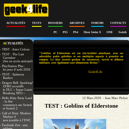
ACTUALITÉS
TESTS
DOSSIERS
ARCHIVES
FORUMS
CONTACTS
PC
PS5
PS4
Xbox Series X
ONE
Switch
ACTUALITÉS
- TRST : Astro Colony
"Goblins of Elderstone est un city-builder attachant, avec ses
- TEST : The Last
adorables petits gobelins et ses multiples aspects à prendre en
Caretaker
compte. Le titre associe gestion de ressources, survie et défense
(Jeu en accès anticipé)
militaire, avec également une dimension divine."
- PlayStation Plus :
les jeux d’août 2026
Geek4Life
- TEST : Splatoon
Raiders
- Dragon Ball: Sparking!
ZERO accueille
le DLC « Super Limit-
Breaking NEO »
- Hello Kitty Party Land
12 Mars 2026 - Jean Marc Pichot
: la fête
TEST : Goblins of Elderstone
commence sur Switch
et Switch 2
- Call of Duty: Modern
Warfare 4
sera jouable à l’EWC
- Facilotab Zen : une
tablette