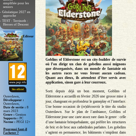
simplifiée pour les
seniors
- Généatique 2027 en
approche
- TEST : Terrinoth :
Heroes of Descent
Editeur
:
Goblins of Elderstone est un city-builder de survie
où l’on dirige un clan de gobelins aussi mignons
que désorganisés, dans un monde de fantaisie où
les autres races ne vous feront aucun cadeau.
Quant aux dieux, ils attendent d’être servis avec
application, sinon gare à leur courroux.
Site officiel
Sorti depuis déjà un bon moment, Goblins of
Elderstone a accueilli en février 2026 une grosse mise à
Outerdawn,
Développeur :
jour, changeant en profondeur le gameplay et l’interface.
Outerdawn,
Une bonne occasion de (re)découvrir le titre du studio
Date de sortie :
8
mars 2023
Outerdawn. Sur le plan de l’ambiance, Goblins of
Genre :
Gestion
Elderstone joue une carte assez rare dans le genre : celle
Supports :
PC
d’une fantaisie brinquebalante, qui préfère les structures
Norme :
PEGI 12+
de bric et de broc aux cathédrales parfaites. Les gobelins
Pourquoi faut-il
s’agitent en permanence, les bâtiments s’empilent dans
l'acheter ?