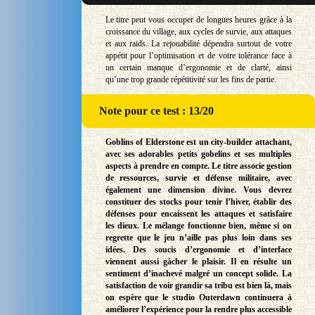
Le titre peut vous occuper de longues heures grâce à la
croissance du village, aux cycles de survie, aux attaques
et aux raids. La rejouabilité dépendra surtout de votre
appétit pour l’optimisation et de votre tolérance face à
un certain manque d’ergonomie et de clarté, ainsi
qu’une trop grande répétitivité sur les fins de partie.
Note
pour ce test : 13/20
Goblins of Elderstone est un city-builder attachant,
avec ses adorables petits gobelins et ses multiples
aspects à prendre en compte. Le titre associe gestion
de ressources, survie et défense militaire, avec
également une dimension divine. Vous devrez
constituer des stocks pour tenir l’hiver, établir des
défenses pour encaissent les attaques et satisfaire
les dieux. Le mélange fonctionne bien, même si on
regrette que le jeu n’aille pas plus loin dans ses
idées. Des soucis d’ergonomie et d’interface
viennent aussi gâcher le plaisir. Il en résulte un
sentiment d’inachevé malgré un concept solide. La
satisfaction de voir grandir sa tribu est bien là, mais
on espère que le studio Outerdawn continuera à
améliorer l’expérience pour la rendre plus accessible