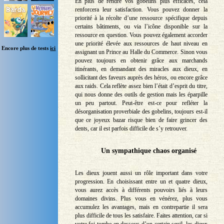
En plus de rendre vos gobelins plus efficaces, cela
renforcera leur satisfaction. Vous pouvez donner la
priorité à la récolte d’une ressource spécifique depuis
certains bâtiments, ou via l’icône disponible sur la
ressource en question. Vous pouvez également accorder
une priorité élevée aux ressources de haut niveau en
Encore plus de tests
ici
assignant un Prince au Halle du Commerce. Sinon vous
pouvez toujours en obtenir grâce aux marchands
itinérants, en demandant des miracles aux dieux, en
sollicitant des faveurs auprès des héros, ou encore grâce
aux raids. Cela reflète assez bien l’était d’esprit du titre,
qui nous donne des outils de gestion mais les éparpille
un peu partout. Peut-être est-ce pour refléter la
désorganisation proverbiale des gobelins, toujours est-il
que ce joyeux bazar risque bien de faire grincer des
dents, car il est parfois difficile de s’y retrouver.
Un sympathique chaos organisé
Les dieux jouent aussi un rôle important dans votre
progression. En choisissant entre un et quatre dieux,
vous aurez accès à différents pouvoirs liés à leurs
domaines divins. Plus vous en vénérez, plus vous
accumulez les avantages, mais en contrepartie il sera
plus difficile de tous les satisfaire. Faites attention, car si