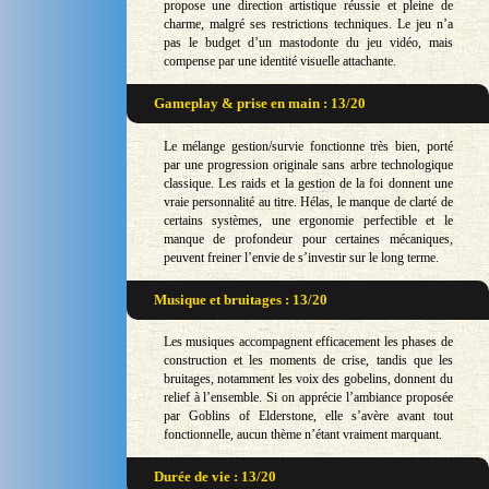
propose une direction artistique réussie et pleine de
charme, malgré ses restrictions techniques. Le jeu n’a
pas le budget d’un mastodonte du jeu vidéo, mais
compense par une identité visuelle attachante.
Gameplay & prise en main : 13/20
Le mélange gestion/survie fonctionne très bien, porté
par une progression originale sans arbre technologique
classique. Les raids et la gestion de la foi donnent une
vraie personnalité au titre. Hélas, le manque de clarté de
certains systèmes, une ergonomie perfectible et le
manque de profondeur pour certaines mécaniques,
peuvent freiner l’envie de s’investir sur le long terme.
Musique et bruitages : 13/20
Les musiques accompagnent efficacement les phases de
construction et les moments de crise, tandis que les
bruitages, notamment les voix des gobelins, donnent du
relief à l’ensemble. Si on apprécie l’ambiance proposée
par Goblins of Elderstone, elle s’avère avant tout
fonctionnelle, aucun thème n’étant vraiment marquant.
Durée de vie : 13/20