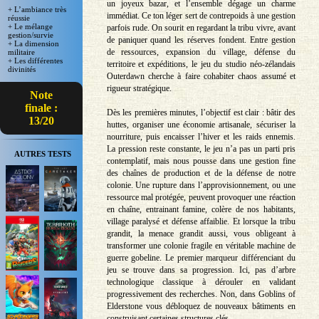
un joyeux bazar, et l’ensemble dégage un charme
+ L’ambiance très
immédiat. Ce ton léger sert de contrepoids à une gestion
réussie
+ Le mélange
parfois rude. On sourit en regardant la tribu vivre, avant
gestion/survie
de paniquer quand les réserves fondent. Entre gestion
+ La dimension
de ressources, expansion du village, défense du
militaire
+ Les différentes
territoire et expéditions, le jeu du studio néo-zélandais
divinités
Outerdawn cherche à faire cohabiter chaos assumé et
rigueur stratégique.
Note
finale :
Dès les premières minutes, l’objectif est clair : bâtir des
13/20
huttes, organiser une économie artisanale, sécuriser la
nourriture, puis encaisser l’hiver et les raids ennemis.
La pression reste constante, le jeu n’a pas un parti pris
AUTRES TESTS
contemplatif, mais nous pousse dans une gestion fine
des chaînes de production et de la défense de notre
colonie. Une rupture dans l’approvisionnement, ou une
ressource mal protégée, peuvent provoquer une réaction
en chaîne, entrainant famine, colère de nos habitants,
village paralysé et défense affaiblie. Et lorsque la tribu
grandit, la menace grandit aussi, vous obligeant à
transformer une colonie fragile en véritable machine de
guerre gobeline. Le premier marqueur différenciant du
jeu se trouve dans sa progression. Ici, pas d’arbre
technologique classique à dérouler en validant
progressivement des recherches. Non, dans Goblins of
Elderstone vous débloquez de nouveaux bâtiments en
construisant certaines structures clés.