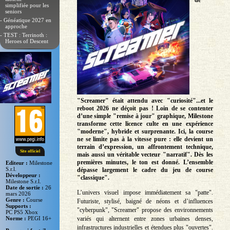
de
simplifiée pour les
seniors
- Généatique 2027 en
approche
- TEST : Terrinoth :
Heroes of Descent
"Screamer" était attendu avec "curiosité"...et le
reboot 2026 ne déçoit pas ! Loin de se contenter
d’une simple "remise à jour" graphique, Milestone
transforme cette licence culte en une expérience
"moderne", hybride et surprenante. Ici, la course
ne se limite pas à la vitesse pure : elle devient un
terrain d’expression, un affrontement technique,
Site officiel
mais aussi un véritable vecteur "narratif". Dès les
premières minutes, le ton est donné. L’ensemble
Editeur :
Milestone
S.r.l.
dépasse largement le cadre du jeu de course
Développeur :
"classique".
Milestone S.r.l.
Date de sortie :
26
L’univers visuel impose immédiatement sa "patte".
mars 2026
Genre :
Course
Futuriste, stylisé, baigné de néons et d’influences
Supports :
"cyberpunk", "Screamer" propose des environnements
PC PS5 Xbox
variés qui alternent entre zones urbaines denses,
Norme :
PEGI 16+
infrastructures industrielles et étendues plus "ouvertes".