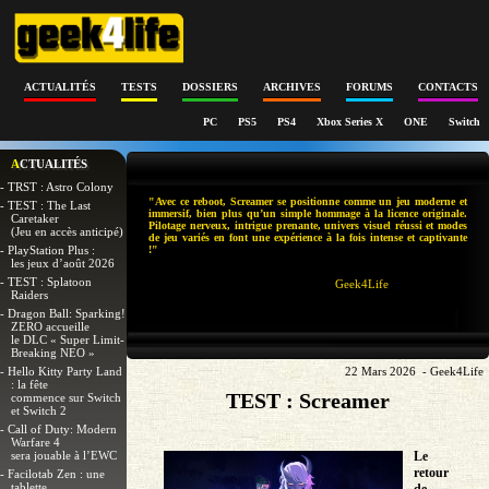
ACTUALITÉS
TESTS
DOSSIERS
ARCHIVES
FORUMS
CONTACTS
PC
PS5
PS4
Xbox Series X
ONE
Switch
ACTUALITÉS
- TRST : Astro Colony
"Avec ce reboot, Screamer se positionne comme un jeu moderne et
- TEST : The Last
immersif, bien plus qu’un simple hommage à la licence originale.
Caretaker
Pilotage nerveux, intrigue prenante, univers visuel réussi et modes
(Jeu en accès anticipé)
de jeu variés en font une expérience à la fois intense et captivante
- PlayStation Plus :
!"
les jeux d’août 2026
- TEST : Splatoon
Geek4Life
Raiders
- Dragon Ball: Sparking!
ZERO accueille
le DLC « Super Limit-
Breaking NEO »
- Hello Kitty Party Land
22 Mars 2026 - Geek4Life
: la fête
TEST : Screamer
commence sur Switch
et Switch 2
- Call of Duty: Modern
Warfare 4
sera jouable à l’EWC
Le
retour
- Facilotab Zen : une
tablette