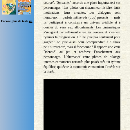
course", "Screamer" accorde une place importante à ses
personnages ! Les pilotes ont chacun leur histoire, leurs
motivations, leurs rivalités. Les dialogues sont
nombreux — parfois même très (trop) présents — mais
Encore plus de tests
ici
ils participent à construire un univers crédible et à
donner du sens aux affrontements. Les cinématiques
s’intègrent naturellement entre les courses et viennent
rythmer la progression. On ne joue pas seulement pour
gagner : on joue aussi pour "comprendre". Ce choix
peut surprendre, mais il fonctionne ! Il apporte une vraie
"identité" au jeu et renforce l’attachement aux
personnages. L’alternance entre phases de pilotage
intenses et moments narratifs plus posés crée un rythme
équilibré, qui évite la monotonie et maintient l’intérêt sur
la durée.