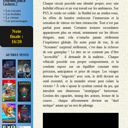
Pourquoi faut-il
Chaque circuit possède une identité propre, avec une
l'acheter ?
lisibilité efficace et un vrai travail sur les ambiances. Sur
+ Les cricuits
PS5, le rendu est solide : la fluidité est au rendez-vous,
+ Les bolides
+ La vitesse
les effets de lumière renforcent l’immersion et la
+ Les personnages
sensation de vitesse est bien retranscrite. Tout n’est pas
parfait pour autant. Certaines textures secondaires
Note
apparaissent plus en retrait, notamment sur les décors
finale :
éloignés, mais cela n’entache jamais réellement
16/20
l’expérience globale. De notre point de vue, là où
"Screamer" surprend réellement, c’est dans la richesse
de son gameplay ! Le titre ne se contente pas d’être
AUTRES TESTS
"accessible" : il demande de la maîtrise... Chaque
véhicule possède son propre comportement, et la
conduite repose sur un équilibre constant entre
précision, anticipation et prise de risque. Les virages
doivent être "négociés" avec soin, le drift devient un
outil essentiel, et la moindre erreur peut coûter la
victoire ! À cela s’ajoute le système central du jeu, qui
introduit une dimension "stratégique" bienvenue.
Gestion des capacités, timing des actions, lecture de la
course… chaque affrontement devient un "duel
tactique" autant qu’un test de pilotage.