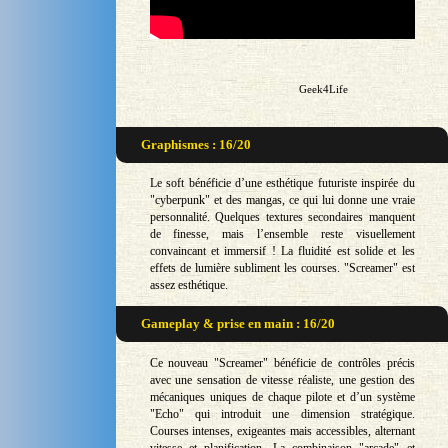
Geek4Life
Graphismes : 16/20
Le soft bénéficie d’une esthétique futuriste inspirée du
"cyberpunk" et des mangas, ce qui lui donne une vraie
personnalité. Quelques textures secondaires manquent
de finesse, mais l’ensemble reste visuellement
convaincant et immersif ! La fluidité est solide et les
effets de lumière subliment les courses. "Screamer" est
assez esthétique.
Gameplay & prise en main : 16/20
Ce nouveau "Screamer" bénéficie de contrôles précis
avec une sensation de vitesse réaliste, une gestion des
mécaniques uniques de chaque pilote et d’un système
"Echo" qui introduit une dimension stratégique.
Courses intenses, exigeantes mais accessibles, alternant
vitesse et planification. La combinaison "arcade" et