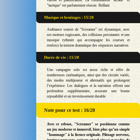
"tactique" est parfaitement réussie. Brillant.
Musique et bruitages : 15/20
Ambiance sonore de "Screamer" est dynamique, avec
ses moteurs rugissants, des collisions percutantes et une
musique rythmée qui accompagne les courses et
renforce la tension dramatique des séquences narratives.
Durée de vie : 15/20
Une campagne solo est assez riche et offre de
nombreuses cinématiques, ainsi que des circuits variés,
des modes multijoueur et alternatifs qui prolongent
l’expérience. Les dialogues et la narration offrent une
profondeur supplémentaire, assurant une bonne
rejouabilité et un investissement durable.
Note
pour ce test : 16/20
Avec ce reboot, "Screamer" se positionne comme
un jeu moderne et immersif, bien plus qu’un simple
"hommage" à la licence originale. Pilotage nerveux,