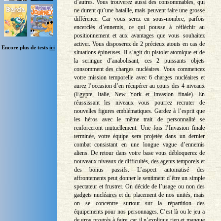
d’autres. Vous trouverez aussi des consommables, qui
ne durent qu’une bataille, mais peuvent faire une grosse
différence. Car vous serez en sous-nombre, parfois
encerclés d’ennemis, ce qui pousse à réfléchir au
positionnement et aux avantages que vous souhaitez
activer. Vous disposerez de 2 précieux atouts en cas de
Encore plus de tests
ici
situations épineuses. Il s’agit du pistolet atomique et de
la seringue d’anabolisant, ces 2 puissants objets
consomment des charges nucléaires. Vous commencez
votre mission temporelle avec 6 charges nucléaires et
aurez l’occasion d’en récupérer au cours des 4 niveaux
(Egypte, Italie, New York et Invasion finale). En
réussissant les niveaux vous pourrez recruter de
nouvelles figures emblématiques. Gardez à l’esprit que
les héros avec le même trait de personnalité se
renforceront mutuellement. Une fois l’Invasion finale
terminée, votre équipe sera projetée dans un dernier
combat consistant en une longue vague d’ennemis
aliens. De retour dans votre base vous débloquerez de
nouveaux niveaux de difficultés, des agents temporels et
des bonus passifs. L’aspect automatisé des
affrontements peut donner le sentiment d’être un simple
spectateur et frustrer. On décide de l’usage ou non des
gadgets nucléaires et du placement de nos unités, mais
on se concentre surtout sur la répartition des
équipements pour nos personnages. C’est là ou le jeu a
de gros progrès à faire, car il n’explique rien et manque