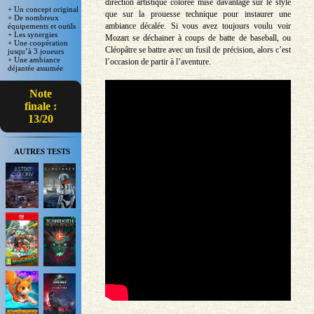
direction artistique colorée mise davantage sur le style
+ Un concept original
que sur la prouesse technique pour instaurer une
+ De nombreux
ambiance décalée. Si vous avez toujours voulu voir
équipements et outils
+ Les synergies
Mozart se déchainer à coups de batte de baseball, ou
+ Une coopération
Cléopâtre se battre avec un fusil de précision, alors c’est
jusqu’à 3 joueurs
+ Une ambiance
l’occasion de partir à l’aventure.
déjantée assumée
Note
finale :
13/20
AUTRES TESTS