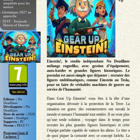
Up
simplifiée pour les
seniors
- Généatique 2027 en
approche
- TEST : Terrinoth :
Heroes of Descent
Einstein!, le studio indépendant No Deadlines
mélange roguelike, avec gestion d’équipement,
auto‑battler et grandes figures historiques. Le
postulat est aussi simple que déjanter : recruter des
figures emblématiques, comme Einstein ou Tesla,
pour en faire de véritables machines de guerre au
service de l’humanité.
Site officiel
Dans Gear Up Einstein! vous êtes à la tête d’une
Editeur :
No
Deadlines
organisation dévouée à la protection de la Terre. La
Développeur :
No
situation est grave, des extraterrestres ont envahi le
Deadlines
monde et menace l’humanité tout entière. Il ne reste plus
Date de sortie :
2026
Genre :
Stratégie
qu’une seule solution ; voyager dans le temps pour
Supports :
PC
recruter les plus grandes figures historiques et créer
Norme :
PEGI 7+
l’équipe parfaite capable de vaincre les aliens. Le titre a
Pourquoi faut-il
de quoi piquer la curiosité avec ce concept farfelu. La
l'acheter ?