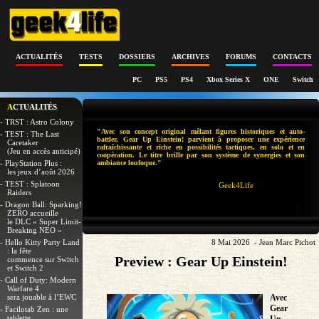
ACTUALITÉS
TESTS
DOSSIERS
ARCHIVES
FORUMS
CONTACTS
PC
PS5
PS4
Xbox Series X
ONE
Switch
ACTUALITÉS
- TRST : Astro Colony
"Avec son concept original mêlant figures historiques et auto-
- TEST : The Last
battler, Gear Up Einstein! parvient à proposer une expérience
Caretaker
rafraîchissante et riche en possibilités tactiques, en solo et en
(Jeu en accès anticipé)
coopération. Le titre brille par son système de synergies et son
- PlayStation Plus :
ambiance loufoque."
les jeux d’août 2026
- TEST : Splatoon
Geek4Life
Raiders
- Dragon Ball: Sparking!
ZERO accueille
le DLC « Super Limit-
Breaking NEO »
- Hello Kitty Party Land
8 Mai 2026 - Jean Marc Pichot
: la fête
Preview : Gear Up Einstein!
commence sur Switch
et Switch 2
- Call of Duty: Modern
Warfare 4
sera jouable à l’EWC
Avec
Gear
- Facilotab Zen : une
tablette