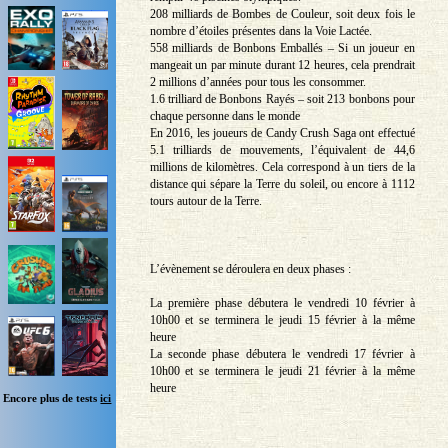
208 milliards de Bombes de Couleur, soit deux fois le
nombre d’étoiles présentes dans la Voie Lactée.
558 milliards de Bonbons Emballés – Si un joueur en
mangeait un par minute durant 12 heures, cela prendrait
2 millions d’années pour tous les consommer.
1.6 trilliard de Bonbons Rayés – soit 213 bonbons pour
chaque personne dans le monde
En 2016, les joueurs de Candy Crush Saga ont effectué
5.1 trilliards de mouvements, l’équivalent de 44,6
millions de kilomètres. Cela correspond à un tiers de la
distance qui sépare la Terre du soleil, ou encore à 1112
tours autour de la Terre.
L’évènement se déroulera en deux phases :
La première phase débutera le vendredi 10 février à
10h00 et se terminera le jeudi 15 février à la même
heure
La seconde phase débutera le vendredi 17 février à
10h00 et se terminera le jeudi 21 février à la même
heure
Encore plus de tests
ici