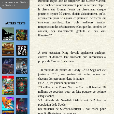
Bonbons Rayés afin de remporter une Sucette-Marteau
commence sur Switch
et se qualifier automatiquement pour la seconde étape :
et Switch 2
le classement. Durant l’étape du classement, chaque
joueur en rejoint 30 autres, choisis aléatoirement, qu’ils
affronteront pour se classer en première, deuxième ou
troisième position. Les trois meilleurs joueurs
AUTRES TESTS
remporteront des récompenses telles que des bombes de
couleur, des mouvements gratuits et des vies
illimitées**.
A cette occasion, King dévoile également quelques
chiffres et données tant amusants que surprenants à
propos de Candy Crush Saga :
198 milliards de parties de Candy Crush Saga ont été
jouées en 2016, soit environ 26 parties jouées par
chacune des personnes dans le monde.
En 2016, les joueurs ont utilisé :
2.9 milliards de Roues Noix de Coco – Il faudrait 38
millions de cocotiers pour en faire pousser ce volume
chaque année.
5.3 milliards de Swedish Fish – soit 552 fois la
population de la Suède.
6.9 milliards de Sucettes-Marteau – soit assez pour
remplir 46 piscines olympiques.