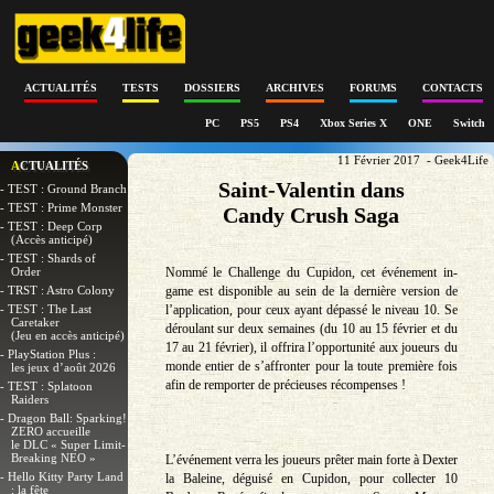
ACTUALITÉS
TESTS
DOSSIERS
ARCHIVES
FORUMS
CONTACTS
PC
PS5
PS4
Xbox Series X
ONE
Switch
11 Février 2017 - Geek4Life
ACTUALITÉS
Saint-Valentin dans
- TEST : Ground Branch
- TEST : Prime Monster
Candy Crush Saga
- TEST : Deep Corp
(Accès anticipé)
- TEST : Shards of
Order
Nommé le Challenge du Cupidon, cet événement in-
- TRST : Astro Colony
game est disponible au sein de la dernière version de
- TEST : The Last
l’application, pour ceux ayant dépassé le niveau 10. Se
Caretaker
déroulant sur deux semaines (du 10 au 15 février et du
(Jeu en accès anticipé)
17 au 21 février), il offrira l’opportunité aux joueurs du
- PlayStation Plus :
monde entier de s’affronter pour la toute première fois
les jeux d’août 2026
afin de remporter de précieuses récompenses !
- TEST : Splatoon
Raiders
- Dragon Ball: Sparking!
ZERO accueille
le DLC « Super Limit-
Breaking NEO »
L’événement verra les joueurs prêter main forte à Dexter
- Hello Kitty Party Land
la Baleine, déguisé en Cupidon, pour collecter 10
: la fête