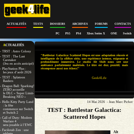
ACTUALITÉS
TESTS
DOSSIERS
ARCHIVES
FORUMS
CONTACTS
PC
PS5
PS4
Xbox Series X
ONE
Switch
ACTUALITÉS
- TRST : Astro Colony
"Battlestar Galactica: Scattered Hopes est une adaptation réussie et
- TEST : The Last
intelligente de la célèbre série, une expérience intense, exigeante et
Caretaker
profondément immersive. Le studio Alt Shift nous sert une
(Jeu en accès anticipé)
ambiance parfaitement maîtrisée. Le titre est dur, punitif, mais
- PlayStation Plus :
récompense aussi nos échecs!"
les jeux d’août 2026
- TEST : Splatoon
Geek4Life
Raiders
- Dragon Ball: Sparking!
ZERO accueille
le DLC « Super Limit-
Breaking NEO »
- Hello Kitty Party Land
14 Mai 2026 - Jean Marc Pichot
: la fête
TEST : Battlestar Galactica:
commence sur Switch
et Switch 2
Scattered Hopes
- Call of Duty: Modern
Warfare 4
sera jouable à l’EWC
- Facilotab Zen : une
Alt
tablette