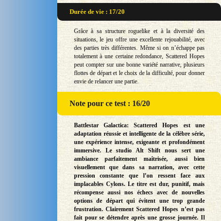
Durée de vie : 17/20
Grâce à sa structure roguelike et à la diversité des
situations, le jeu offre une excellente rejouabilité, avec
des parties très différentes. Même si on n’échappe pas
totalement à une certaine redondance, Scattered Hopes
peut compter sur une bonne variété narrative, plusieurs
flottes de départ et le choix de la difficulté, pour donner
envie de relancer une partie.
Note
pour ce test : 16/20
Battlestar Galactica: Scattered Hopes est une
adaptation réussie et intelligente de la célèbre série,
une expérience intense, exigeante et profondément
immersive. Le studio Alt Shift nous sert une
ambiance parfaitement maîtrisée, aussi bien
visuellement que dans sa narration, avec cette
pression constante que l’on ressent face aux
implacables Cylons. Le titre est dur, punitif, mais
récompense aussi nos échecs avec de nouvelles
options de départ qui évitent une trop grande
frustration. Clairement Scattered Hopes n’est pas
fait pour se détendre après une grosse journée. Il