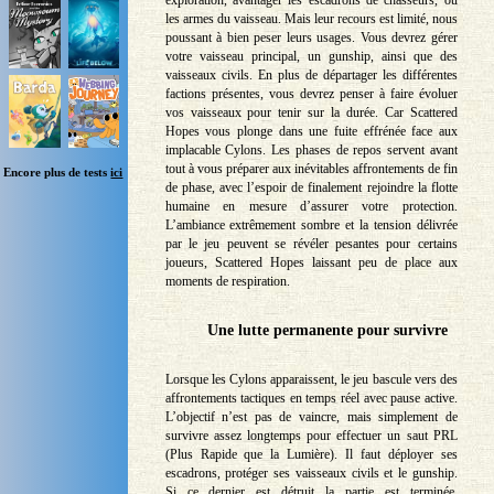
les armes du vaisseau. Mais leur recours est limité, nous
poussant à bien peser leurs usages. Vous devrez gérer
votre vaisseau principal, un gunship, ainsi que des
vaisseaux civils. En plus de départager les différentes
factions présentes, vous devrez penser à faire évoluer
vos vaisseaux pour tenir sur la durée. Car Scattered
Hopes vous plonge dans une fuite effrénée face aux
implacable Cylons. Les phases de repos servent avant
tout à vous préparer aux inévitables affrontements de fin
Encore plus de tests
ici
de phase, avec l’espoir de finalement rejoindre la flotte
humaine en mesure d’assurer votre protection.
L’ambiance extrêmement sombre et la tension délivrée
par le jeu peuvent se révéler pesantes pour certains
joueurs, Scattered Hopes laissant peu de place aux
moments de respiration.
Une lutte permanente pour survivre
Lorsque les Cylons apparaissent, le jeu bascule vers des
affrontements tactiques en temps réel avec pause active.
L’objectif n’est pas de vaincre, mais simplement de
survivre assez longtemps pour effectuer un saut PRL
(Plus Rapide que la Lumière). Il faut déployer ses
escadrons, protéger ses vaisseaux civils et le gunship.
Si ce dernier est détruit la partie est terminée.