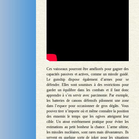
Ces vaisseaux pourront être améliorés pour gagner des
capacités passives et actives, comme un missile guidé.
Le gunship dispose également d’armes pour se
défendre. Elles sont soumises à des restrictions pour
garder un équilibre dans les combats et il faut donc
apprendre à s’en servir avec parcimonie. Par exemple,
les batteries de canons défensifs pilonnent une zone
dans l’espace pour occasionner de gros dégâts. Vous
pouvez tirer n’importe où et même connaître la position
des ennemis le temps que les ogives atteignent leur
cible. Un atout extrêmement pratique pour éviter les
estimations au petit bonheur la chance. L’arme ultime,
les missiles nucléaires, sont rares mais dévastateurs. Ils
servent en quelque sorte de joker pour les situations