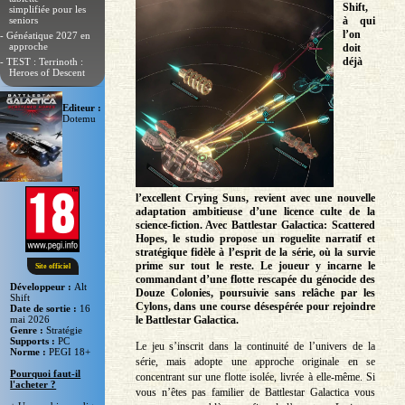
Shift,
simplifiée pour les
seniors
à qui
l’on
- Généatique 2027 en
approche
doit
déjà
- TEST : Terrinoth :
Heroes of Descent
Editeur :
Dotemu
l’excellent Crying Suns, revient avec une nouvelle
adaptation ambitieuse d’une licence culte de la
science-fiction. Avec Battlestar Galactica: Scattered
Hopes, le studio propose un roguelite narratif et
stratégique fidèle à l’esprit de la série, où la survie
prime sur tout le reste. Le joueur y incarne le
Site officiel
commandant d’une flotte rescapée du génocide des
Développeur :
Alt
Douze Colonies, poursuivie sans relâche par les
Shift
Cylons, dans une course désespérée pour rejoindre
Date de sortie :
16
mai 2026
le Battlestar Galactica.
Genre :
Stratégie
Supports :
PC
Le jeu s’inscrit dans la continuité de l’univers de la
Norme :
PEGI 18+
série, mais adopte une approche originale en se
Pourquoi faut-il
concentrant sur une flotte isolée, livrée à elle-même. Si
l'acheter ?
vous n’êtes pas familier de Battlestar Galactica vous