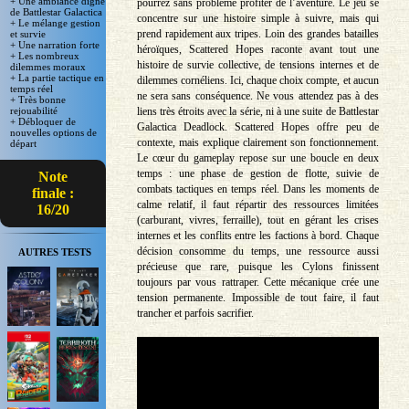
+ Une ambiance digne
pourrez sans problème profiter de l’aventure. Le jeu se
de Battlestar Galactica
concentre sur une histoire simple à suivre, mais qui
+ Le mélange gestion
prend rapidement aux tripes. Loin des grandes batailles
et survie
+ Une narration forte
héroïques, Scattered Hopes raconte avant tout une
+ Les nombreux
histoire de survie collective, de tensions internes et de
dilemmes moraux
+ La partie tactique en
dilemmes cornéliens. Ici, chaque choix compte, et aucun
temps réel
ne sera sans conséquence. Ne vous attendez pas à des
+ Très bonne
liens très étroits avec la série, ni à une suite de Battlestar
rejouabilité
+ Débloquer de
Galactica Deadlock. Scattered Hopes offre peu de
nouvelles options de
contexte, mais explique clairement son fonctionnement.
départ
Le cœur du gameplay repose sur une boucle en deux
temps : une phase de gestion de flotte, suivie de
Note
combats tactiques en temps réel. Dans les moments de
finale :
calme relatif, il faut répartir des ressources limitées
16/20
(carburant, vivres, ferraille), tout en gérant les crises
internes et les conflits entre les factions à bord. Chaque
décision consomme du temps, une ressource aussi
AUTRES TESTS
précieuse que rare, puisque les Cylons finissent
toujours par vous rattraper. Cette mécanique crée une
tension permanente. Impossible de tout faire, il faut
trancher et parfois sacrifier.