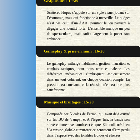
Graphismes : 14/20
Scattered Hopes s’appuie sur un style visuel jouant sur
l’économie, mais qui fonctionne à merveille. Le budget
n’est pas celui d’un AAA, pourtant le jeu parvient à
dégager une identité forte. L’ensemble manque un peu
de spectaculaire, mais suffit largement à poser son
ambiance.
Gameplay & prise en main : 16/20
Le gameplay mélange habilement gestion, narration et
combats tactiques, pour nous tenir en haleine. Les
différentes mécaniques s’imbriquent astucieusement
dans un tout cohérent, où chaque décision compte. La
pression est constante et la réussite n’en est que plus
satisfaisante.
Musique et bruitages : 15/20
Composée par Nicolas de Ferran, qui avait déjà œuvré
sur les BO de Vampyr et A Plague Tale, la bande-son
s’avère immersive, sombre et épique. Elle colle très bien
à la tension globale et renforce ce sentiment d’être perdu
dans l’espace avec des tonalités froides et éthérées.