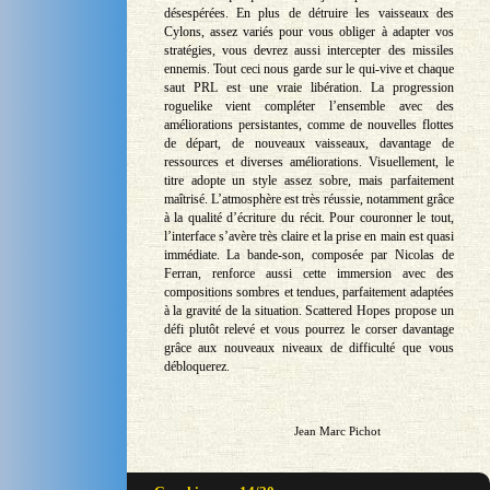
désespérées. En plus de détruire les vaisseaux des
Cylons, assez variés pour vous obliger à adapter vos
stratégies, vous devrez aussi intercepter des missiles
ennemis. Tout ceci nous garde sur le qui-vive et chaque
saut PRL est une vraie libération. La progression
roguelike vient compléter l’ensemble avec des
améliorations persistantes, comme de nouvelles flottes
de départ, de nouveaux vaisseaux, davantage de
ressources et diverses améliorations. Visuellement, le
titre adopte un style assez sobre, mais parfaitement
maîtrisé. L’atmosphère est très réussie, notamment grâce
à la qualité d’écriture du récit. Pour couronner le tout,
l’interface s’avère très claire et la prise en main est quasi
immédiate. La bande-son, composée par Nicolas de
Ferran, renforce aussi cette immersion avec des
compositions sombres et tendues, parfaitement adaptées
à la gravité de la situation. Scattered Hopes propose un
défi plutôt relevé et vous pourrez le corser davantage
grâce aux nouveaux niveaux de difficulté que vous
débloquerez.
Jean Marc Pichot