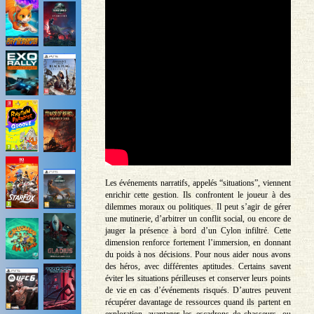
Les événements narratifs, appelés “situations”, viennent
enrichir cette gestion. Ils confrontent le joueur à des
dilemmes moraux ou politiques. Il peut s’agir de gérer
une mutinerie, d’arbitrer un conflit social, ou encore de
jauger la présence à bord d’un Cylon infiltré. Cette
dimension renforce fortement l’immersion, en donnant
du poids à nos décisions. Pour nous aider nous avons
des héros, avec différentes aptitudes. Certains savent
éviter les situations périlleuses et conserver leurs points
de vie en cas d’événements risqués. D’autres peuvent
récupérer davantage de ressources quand ils partent en
exploration, avantager les escadrons de chasseurs, ou