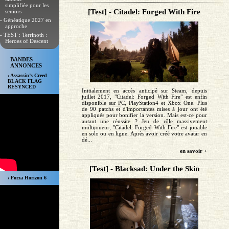
simplifiée pour les
[Test] - Citadel: Forged With Fire
seniors
- Généatique 2027 en
approche
- TEST : Terrinoth :
Heroes of Descent
BANDES
ANNONCES
› Assassin’s Creed
BLACK FLAG
RESYNCED
Initialement en accès anticipé sur Steam, depuis
juillet 2017, "Citadel: Forged With Fire" est enfin
disponible sur PC, PlayStation4 et Xbox One. Plus
de 90 patchs et d'importantes mises à jour ont été
appliqués pour bonifier la version. Mais est-ce pour
autant une réussite ? Jeu de rôle massivement
multijoueur, "Citadel: Forged With Fire" est jouable
en solo ou en ligne. Après avoir créé votre avatar en
dé...
en savoir +
[Test] - Blacksad: Under the Skin
› Forza Horizon 6