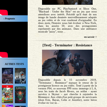
Disponible sur PC, PlayStation4 et Xbox One,
"Blacksad : Under the Skin" est un jeu que nous
attendions avec intérêt. Précédé qu'il était de son
image de bande dessinée merveilleusement adaptée
› Pragmata
au jeu vidéo et de vrai condensé d'originalité. En
deux mots, l'histoire nous fait évoluer à New-York,
dans les années 50, avec des protagonistes
représentés par des animaux. Dans une ambiance
musicale "jazzy", nous ...
en savoir +
[Test] - Terminator : Resistance
AUTRES TESTS
Disponible depuis le 15 novembre 2019,
"Terminator : Resistance" marque le retour de la
prestigieuse licence en jeu vidéo. Testé à partir de la
version PS4, ce nouveau FPS nous immerge à L.A,
sous les traits de Jacob Rivers, un soldat - ayant
survécu à Skynet - qui cherche à rejoindre la
Résistance. Aux côtés d'un petit groupe de survivants
(dont Erin, Rayan, Colin et Jennifer), notre héros
évolue en vue su...