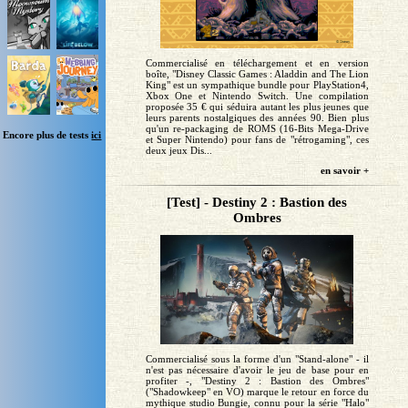
Commercialisé en téléchargement et en version
boîte, "Disney Classic Games : Aladdin and The Lion
King" est un sympathique bundle pour PlayStation4,
Xbox One et Nintendo Switch. Une compilation
proposée 35 € qui séduira autant les plus jeunes que
leurs parents nostalgiques des années 90. Bien plus
qu'un re-packaging de ROMS (16-Bits Mega-Drive
Encore plus de tests
ici
et Super Nintendo) pour fans de "rétrogaming", ces
deux jeux Dis...
en savoir +
[Test] - Destiny 2 : Bastion des
Ombres
Commercialisé sous la forme d'un "Stand-alone" - il
n'est pas nécessaire d'avoir le jeu de base pour en
profiter -, "Destiny 2 : Bastion des Ombres"
("Shadowkeep" en VO) marque le retour en force du
mythique studio Bungie, connu pour la série "Halo"