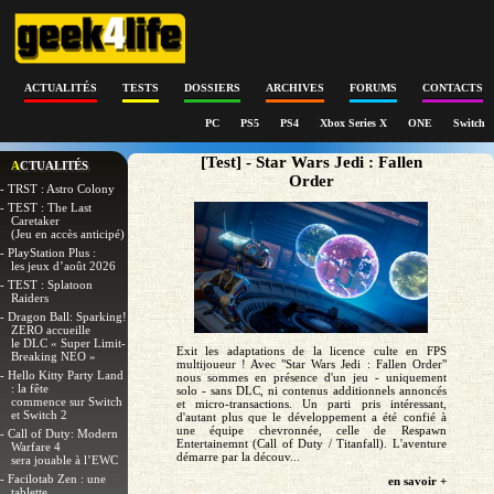
ACTUALITÉS
TESTS
DOSSIERS
ARCHIVES
FORUMS
CONTACTS
PC
PS5
PS4
Xbox Series X
ONE
Switch
[Test] - Star Wars Jedi : Fallen
ACTUALITÉS
Order
- TRST : Astro Colony
- TEST : The Last
Caretaker
(Jeu en accès anticipé)
- PlayStation Plus :
les jeux d’août 2026
- TEST : Splatoon
Raiders
- Dragon Ball: Sparking!
ZERO accueille
le DLC « Super Limit-
Exit les adaptations de la licence culte en FPS
Breaking NEO »
multijoueur ! Avec "Star Wars Jedi : Fallen Order"
- Hello Kitty Party Land
nous sommes en présence d'un jeu - uniquement
: la fête
solo - sans DLC, ni contenus additionnels annoncés
commence sur Switch
et micro-transactions. Un parti pris intéressant,
et Switch 2
d'autant plus que le développement a été confié à
une équipe chevronnée, celle de Respawn
- Call of Duty: Modern
Entertainemnt (Call of Duty / Titanfall). L'aventure
Warfare 4
démarre par la découv...
sera jouable à l’EWC
- Facilotab Zen : une
en savoir +
tablette