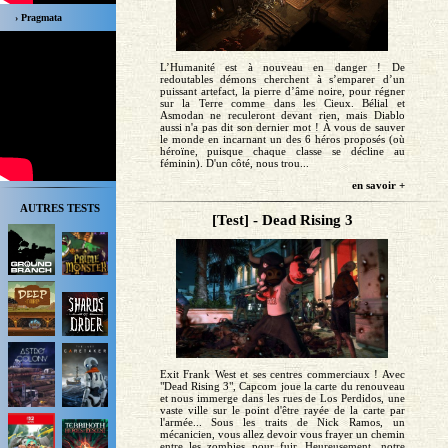
› Pragmata
L’Humanité est à nouveau en danger ! De
redoutables démons cherchent à s’emparer d’un
puissant artefact, la pierre d’âme noire, pour régner
sur la Terre comme dans les Cieux. Bélial et
Asmodan ne reculeront devant rien, mais Diablo
aussi n'a pas dit son dernier mot ! À vous de sauver
le monde en incarnant un des 6 héros proposés (où
héroïne, puisque chaque classe se décline au
féminin). D'un côté, nous trou...
en savoir +
AUTRES TESTS
[Test] - Dead Rising 3
Exit Frank West et ses centres commerciaux ! Avec
"Dead Rising 3", Capcom joue la carte du renouveau
et nous immerge dans les rues de Los Perdidos, une
vaste ville sur le point d'être rayée de la carte par
l'armée... Sous les traits de Nick Ramos, un
mécanicien, vous allez devoir vous frayer un chemin
entre les zombies pour fuir. Heureusement, notre