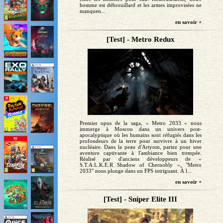
homme est débrouillard et les armes improvisées ne
manquen...
en savoir +
[Test] - Metro Redux
Premier opus de la saga, « Metro 2033 » nous
immerge à Moscou dans un univers post-
apocalyptique où les humains sont réfugiés dans les
profondeurs de la terre pour survivre à un hiver
nucléaire. Dans la peau d'Artyom, partez pour une
aventure captivante à l'ambiance bien trempée.
Réalisé par d'anciens développeurs de «
S.T.A.L.K.E.R Shadow of Chernobly », "Metro
2033" nous plonge dans un FPS intriguant. À l...
en savoir +
[Test] - Sniper Elite III