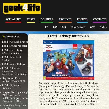
ACTUALITÉS
TESTS
DOSSIERS
ARCHIVES
FORUMS
CONTACTS
PC
PS5
PS4
Xbox Series X
ONE
Switch
[Test] - Disney Infinity 2.0
ACTUALITÉS
- TEST : Ground Branch
- TEST : Prime Monster
- TEST : Deep Corp
(Accès anticipé)
- TEST : Shards of
Order
- TRST : Astro Colony
- TEST : The Last
Caretaker
(Jeu en accès anticipé)
- PlayStation Plus :
les jeux d’août 2026
Fortement inspiré de la série à succès «Skylanders»
- TEST : Splatoon
(édité par Activision), «Disney Infinity 2.0» repose,
Raiders
lui aussi, sur une savante combinaison entre
- Dragon Ball: Sparking!
figurines en plastique – de bonne qualité – et jeux
ZERO accueille
vidéo tout public. Mais, pour en profiter, il est
le DLC « Super Limit-
indispensable d'investir entre 50 et 70 euros dans le
Breaking NEO »
pack de démarrage "2.0" (car le jeu paru l'an dernier
est incompatible avec les nouvelles figurines Mar...
- Hello Kitty Party Land
: la fête