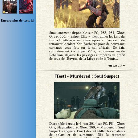
Encore plus de tests
ici
Simultanément disponible sur PC, PS3, PS4, Xbox
One et 360, « Sniper Elite » vient titiller les fans du
fusil à lunette avec un nouvel épisode. L'occasion de
retrouver le soldat Karl Fairburne pour de nouveaux
carnages, cette fois sur le sol africain. De fait,
contrairement à « Sniper V2 », le nouveau jeu de
Rebellion, délaisse les paysages européens au profit
de ceux de l'Égypte, de la Libye et de la Tunis...
en savoir +
[Test] - Murdered : Soul Suspect
Disponible depuis le 6 juin 2014 sur PC, PS4, Xbox
One, Playstation3 et Xbox 360, « Murdered : Soul
Suspect » (Square Enix) devrait titiller les amateurs
de polars et de surnaturel. Dès la séquence