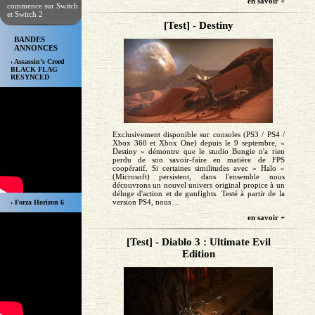
en savoir +
commence sur Switch
et Switch 2
[Test] - Destiny
BANDES
ANNONCES
› Assassin’s Creed
BLACK FLAG
RESYNCED
Exclusivement disponible sur consoles (PS3 / PS4 /
Xbox 360 et Xbox One) depuis le 9 septembre, «
Destiny » démontre que le studio Bungie n'a rien
perdu de son savoir-faire en matière de FPS
coopératif. Si certaines similitudes avec « Halo »
(Microsoft) persistent, dans l'ensemble nous
découvrons un nouvel univers original propice à un
déluge d'action et de gunfights. Testé à partir de la
version PS4, nous ...
› Forza Horizon 6
en savoir +
[Test] - Diablo 3 : Ultimate Evil
Edition