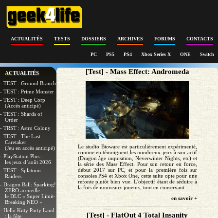
ACTUALITÉS
TESTS
DOSSIERS
ARCHIVES
FORUMS
CONTACTS
PC
PS5
PS4
Xbox Series X
ONE
Switch
[Test] - Mass Effect: Andromeda
ACTUALITÉS
- TEST : Ground Branch
- TEST : Prime Monster
- TEST : Deep Corp
(Accès anticipé)
- TEST : Shards of
Order
- TRST : Astro Colony
- TEST : The Last
Caretaker
Le studio Bioware est particulièrement expérimenté,
(Jeu en accès anticipé)
comme en témoignent les nombreux jeux à son actif
- PlayStation Plus :
(Dragon âge inquisition, Neverwinter Nights, etc) et
les jeux d’août 2026
la série des Mass Effect. Pour son retour en force,
début 2017 sur PC, et pour la première fois sur
- TEST : Splatoon
consoles PS4 et Xbox One, cette suite opte pour une
Raiders
refonte plutôt bien vue. L'objectif étant de séduire à
- Dragon Ball: Sparking!
la fois de nouveaux joueurs, tout en conservant ...
ZERO accueille
le DLC « Super Limit-
en savoir +
Breaking NEO »
- Hello Kitty Party Land
[Test] - FlatOut 4 Total Insanity
: la fête