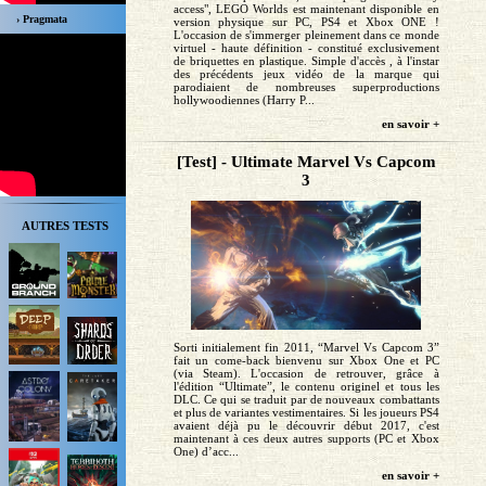
access", LEGO Worlds est maintenant disponible en
› Pragmata
version physique sur PC, PS4 et Xbox ONE !
L'occasion de s'immerger pleinement dans ce monde
virtuel - haute définition - constitué exclusivement
de briquettes en plastique. Simple d'accès , à l'instar
des précédents jeux vidéo de la marque qui
parodiaient de nombreuses superproductions
hollywoodiennes (Harry P...
en savoir +
[Test] - Ultimate Marvel Vs Capcom
3
AUTRES TESTS
Sorti initialement fin 2011, “Marvel Vs Capcom 3”
fait un come-back bienvenu sur Xbox One et PC
(via Steam). L'occasion de retrouver, grâce à
l'édition “Ultimate”, le contenu originel et tous les
DLC. Ce qui se traduit par de nouveaux combattants
et plus de variantes vestimentaires. Si les joueurs PS4
avaient déjà pu le découvrir début 2017, c'est
maintenant à ces deux autres supports (PC et Xbox
One) d’acc...
en savoir +