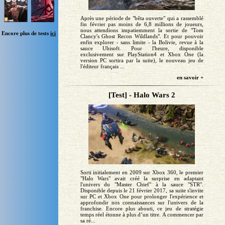
Après une période de "bêta ouverte" qui a rassemblé
fin février pas moins de 6,8 millions de joueurs,
nous attendions impatiemment la sortie de "Tom
Encore plus de tests
ici
Clancy's Ghost Recon Wildlands". Et pour pouvoir
enfin explorer - sans limite - la Bolivie, revue à la
sauce Ubisoft. Pour l'heure, disponible
exclusivement sur PlayStation4 et Xbox One (la
version PC sortira par la suite), le nouveau jeu de
l'éditeur français ...
en savoir +
[Test] - Halo Wars 2
Sorti initialement en 2009 sur Xbox 360, le premier
"Halo Wars" avait créé la surprise en adaptant
l'univers du "Master Chief" à la sauce "STR".
Disponible depuis le 21 février 2017, sa suite s'invite
sur PC et Xbox One pour prolonger l'expérience et
approfondir nos connaissances sur l'univers de la
franchise. Encore plus abouti, ce jeu de stratégie
temps réel étonne à plus d’un titre. A commencer par
sa ré...