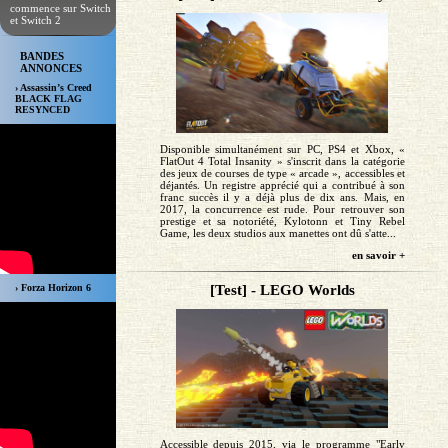
commence sur Switch
et Switch 2
BANDES
ANNONCES
› Assassin’s Creed
BLACK FLAG
RESYNCED
Disponible simultanément sur PC, PS4 et Xbox, «
FlatOut 4 Total Insanity » s'inscrit dans la catégorie
des jeux de courses de type « arcade », accessibles et
déjantés. Un registre apprécié qui a contribué à son
franc succès il y a déjà plus de dix ans. Mais, en
2017, la concurrence est rude. Pour retrouver son
prestige et sa notoriété, Kylotonn et Tiny Rebel
Game, les deux studios aux manettes ont dû s'atte...
en savoir +
[Test] - LEGO Worlds
› Forza Horizon 6
Accessible depuis 2015, via le programme "Early