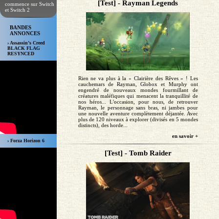
[Test] - Rayman Legends
commence sur Switch
et Switch 2
BANDES
ANNONCES
› Assassin’s Creed
BLACK FLAG
RESYNCED
Rien ne va plus à la « Clairière des Rêves » ! Les
cauchemars de Rayman, Globox et Murphy ont
engendré de nouveaux mondes fourmillant de
créatures maléfiques qui menacent la tranquillité de
nos héros... L'occasion, pour nous, de retrouver
Rayman, le personnage sans bras, ni jambes pour
une nouvelle aventure complètement déjantée. Avec
plus de 120 niveaux à explorer (divisés en 5 mondes
distincts), des horde...
en savoir +
› Forza Horizon 6
[Test] - Tomb Raider