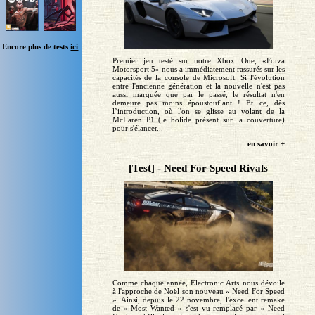
Encore plus de tests
ici
Premier jeu testé sur notre Xbox One, «Forza
Motorsport 5» nous a immédiatement rassurés sur les
capacités de la console de Microsoft. Si l'évolution
entre l'ancienne génération et la nouvelle n'est pas
aussi marquée que par le passé, le résultat n'en
demeure pas moins époustouflant ! Et ce, dès
l’introduction, où l'on se glisse au volant de la
McLaren P1 (le bolide présent sur la couverture)
pour s'élancer...
en savoir +
[Test] - Need For Speed Rivals
Comme chaque année, Electronic Arts nous dévoile
à l'approche de Noël son nouveau « Need For Speed
». Ainsi, depuis le 22 novembre, l'excellent remake
de « Most Wanted » s'est vu remplacé par « Need