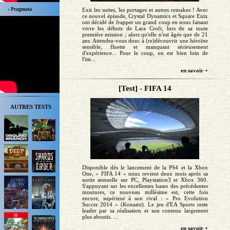
› Pragmata
Exit les suites, les portages et autres remakes ! Avec
ce nouvel épisode, Crystal Dynamics et Square Enix
ont décidé de frapper un grand coup en nous faisant
vivre les débuts de Lara Croft, lors de sa toute
première mission ; alors qu'elle n'est âgée que de 21
ans. Attendez-vous donc à (re)découvrir une héroïne
sensible, fluette et manquant sérieusement
d'expérience... Pour le coup, on est bien loin de
l'im...
en savoir +
[Test] - FIFA 14
AUTRES TESTS
Disponible dès le lancement de la PS4 et la Xbox
One, « FIFA 14 » nous revient deux mois après sa
sortie annuelle sur PC, Playstation3 et Xbox 360.
S'appuyant sur les excellentes bases des précédentes
moutures, ce nouveau millésime est, cette fois
encore, supérieur à son rival : « Pro Evolution
Soccer 2014 » (Konami). Le jeu d'EA Sports reste
leader par sa réalisation et son contenu largement
plus aboutis. ...
en savoir +