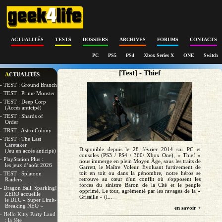
ACTUALITÉS
TESTS
DOSSIERS
ARCHIVES
FORUMS
CONTACTS
PC
PS5
PS4
Xbox Series X
ONE
Switch
[Test] - Thief
ACTUALITÉS
- TEST : Ground Branch
- TEST : Prime Monster
- TEST : Deep Corp
(Accès anticipé)
- TEST : Shards of
Order
- TRST : Astro Colony
- TEST : The Last
Caretaker
Disponible depuis le 28 février 2014 sur PC et
(Jeu en accès anticipé)
consoles (PS3 / PS4 / 360/ Xbox One), « Thief »
- PlayStation Plus :
nous immerge en plein Moyen Âge, sous les traits de
les jeux d’août 2026
Garrett, le Maître Voleur. Évoluant furtivement de
toit en toit ou dans la pénombre, notre héros se
- TEST : Splatoon
retrouve au cœur d'un conflit où s'opposent les
Raiders
forces du sinistre Baron de la Cité et le peuple
- Dragon Ball: Sparking!
opprimé. Le tout, agrémenté par les ravages de la «
ZERO accueille
Grisaille » (l...
le DLC « Super Limit-
Breaking NEO »
en savoir +
- Hello Kitty Party Land
: la fête