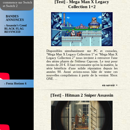
[Test] - Mega Man X Legacy
commence sur Switch
et Switch 2
Collection 1+2
BANDES
ANNONCES
› Assassin’s Creed
BLACK FLAG
RESYNCED
Disponibles simultanément sur PC et consoles,
"Mega Man X Legacy Collection 1" et "Mega Man X
Legacy Collection 2" nous invitent à retrouver l'une
des séries phares de l'éditeur Capcom. Le tout pour
moins de 20 €. Il faut reconnaitre qu'en la matière, la
série bénéficie d'une solide réputation depuis les
années 90. Aussi avions-nous hâte de tester ces
nouvelles compilations à partir de la version Xbox
ONE. ...
› Forza Horizon 6
en savoir +
[Test] - Hitman 2 Sniper Assassin