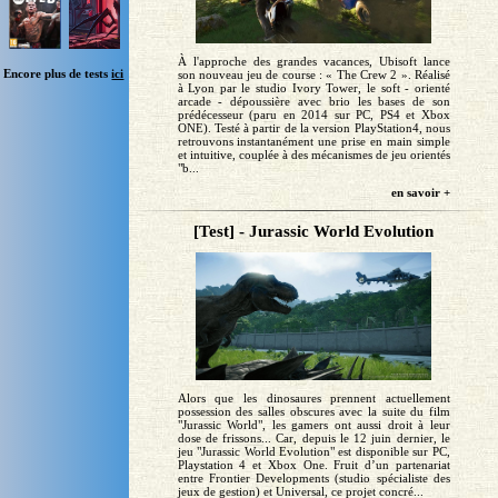
À l'approche des grandes vacances, Ubisoft lance
Encore plus de tests
ici
son nouveau jeu de course : « The Crew 2 ». Réalisé
à Lyon par le studio Ivory Tower, le soft - orienté
arcade - dépoussière avec brio les bases de son
prédécesseur (paru en 2014 sur PC, PS4 et Xbox
ONE). Testé à partir de la version PlayStation4, nous
retrouvons instantanément une prise en main simple
et intuitive, couplée à des mécanismes de jeu orientés
"b...
en savoir +
[Test] - Jurassic World Evolution
Alors que les dinosaures prennent actuellement
possession des salles obscures avec la suite du film
"Jurassic World", les gamers ont aussi droit à leur
dose de frissons... Car, depuis le 12 juin dernier, le
jeu "Jurassic World Evolution" est disponible sur PC,
Playstation 4 et Xbox One. Fruit d’un partenariat
entre Frontier Developments (studio spécialiste des
jeux de gestion) et Universal, ce projet concré...