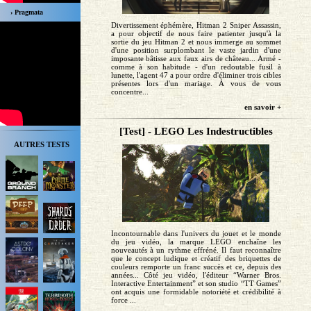
› Pragmata
Divertissement éphémère, Hitman 2 Sniper Assassin,
a pour objectif de nous faire patienter jusqu'à la
sortie du jeu Hitman 2 et nous immerge au sommet
d'une position surplombant le vaste jardin d'une
imposante bâtisse aux faux airs de château... Armé -
comme à son habitude - d'un redoutable fusil à
lunette, l'agent 47 a pour ordre d'éliminer trois cibles
présentes lors d'un mariage. À vous de vous
concentre...
en savoir +
[Test] - LEGO Les Indestructibles
AUTRES TESTS
Incontournable dans l'univers du jouet et le monde
du jeu vidéo, la marque LEGO enchaîne les
nouveautés à un rythme effréné. Il faut reconnaître
que le concept ludique et créatif des briquettes de
couleurs remporte un franc succès et ce, depuis des
années... Côté jeu vidéo, l'éditeur “Warner Bros.
Interactive Entertainment” et son studio “TT Games”
ont acquis une formidable notoriété et crédibilité à
force ...