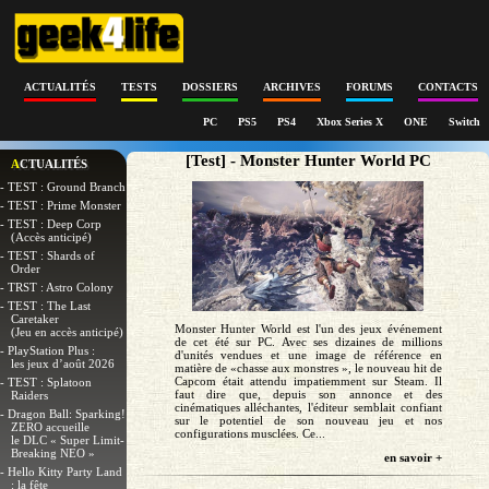
ACTUALITÉS
TESTS
DOSSIERS
ARCHIVES
FORUMS
CONTACTS
PC
PS5
PS4
Xbox Series X
ONE
Switch
[Test] - Monster Hunter World PC
ACTUALITÉS
- TEST : Ground Branch
- TEST : Prime Monster
- TEST : Deep Corp
(Accès anticipé)
- TEST : Shards of
Order
- TRST : Astro Colony
- TEST : The Last
Caretaker
Monster Hunter World est l'un des jeux événement
(Jeu en accès anticipé)
de cet été sur PC. Avec ses dizaines de millions
- PlayStation Plus :
d'unités vendues et une image de référence en
les jeux d’août 2026
matière de «chasse aux monstres », le nouveau hit de
Capcom était attendu impatiemment sur Steam. Il
- TEST : Splatoon
faut dire que, depuis son annonce et des
Raiders
cinématiques alléchantes, l'éditeur semblait confiant
- Dragon Ball: Sparking!
sur le potentiel de son nouveau jeu et nos
ZERO accueille
configurations musclées. Ce...
le DLC « Super Limit-
Breaking NEO »
en savoir +
- Hello Kitty Party Land
: la fête