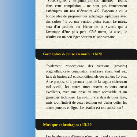
"Street Fighter V" est plutôt joli, ses "ancêtres" - réunis
dans cette compilation - ne sont pas franchement
esthétiques sur nos téléviseurs 4K. Capcom a eu la
bonne idée de proposer des affichages optimisés avec
des cadres 4:3 ou une version pleine écran. Le mieux
sera d'en profiter sur l'écran de la Switch qui a
l'avantage d'être plus petit. Côté menu, là aussi, le
résultat est un peu léger pour un tel anniversaire.
Gameplay & prise en main : 16/20
Totalement respectueuse des versions (arcades)
originelles, cette compilation s'adresse avant tout aux
fans de baston 2D et inconditionnels des années 16-bits.
À ce propos, si le premier opus de la saga a clairement
mal vieilli, les autres titres restent toujours aussi
excellents, avec une prise en main accessible et un
gameplay technique. En solo, il y a déjà de quoi faire,
mais tout l'intérêt de cette réédition est d'aller défier les
autres joueurs en ligne. Le résultat est tout aussi bon !
Musique et bruitages : 15/20
Les bandes-sons d'époque n’ont pas grand-chose à voir