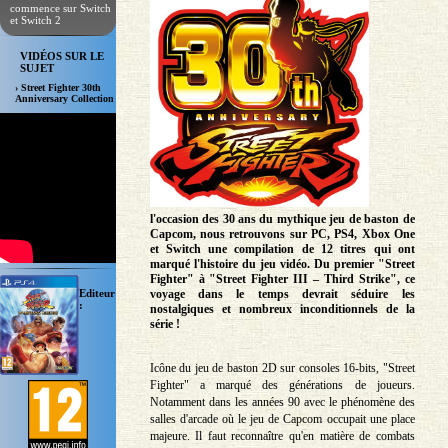
commence sur Switch
et Switch 2
VIDÉOS SUR LE
SUJET
› Street Fighter 30th
Anniversary Collection
l'occasion des 30 ans du mythique jeu de baston de
Capcom, nous retrouvons sur PC, PS4, Xbox One
et Switch une compilation de 12 titres qui ont
marqué l'histoire du jeu vidéo. Du premier "Street
Fighter" à "Street Fighter III – Third Strike", ce
Editeur
voyage dans le temps devrait séduire les
:
nostalgiques et nombreux inconditionnels de la
série !
Icône du jeu de baston 2D sur consoles 16-bits, "Street
Fighter" a marqué des générations de joueurs.
Notamment dans les années 90 avec le phénomène des
salles d'arcade où le jeu de Capcom occupait une place
majeure. Il faut reconnaître qu'en matière de combats