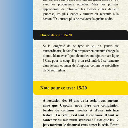
avec les productions actuelles. Mais les puristes
apprécieront de retrouver les thèmes cultes de leur
jeunesse, les plus jeunes - curieux ou réceptifs à la
baston 2D - auront plus de mal avec la qualité audio.
Durée de vie : 15/20
Si la longévité de ce type de jeu n'a jamais été
extraordinaire, le fait d'en proposer en quantité change la
donne. Idem avec l'ajout de modes multijoueur sen ligne
! Car, pour le coup, il y a un réel intérêt à se remettre
dans le bain et tenter de s'imposer comme le spécialiste
de Street Fighter...
Note
pour ce test : 15/20
A l'occasion des 30 ans de la série, nous aurions
aimé que Capcom nous livre une compilation
bardée de contenus inédits et d'une interface
festive... En l'état, c'est tout le contraire. Il faut se
contenter du minimum syndical ! Reste que les 12
jeux méritent le détour si vous aimez la série. Étant