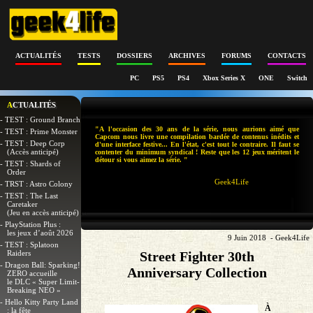
ACTUALITÉS
TESTS
DOSSIERS
ARCHIVES
FORUMS
CONTACTS
PC
PS5
PS4
Xbox Series X
ONE
Switch
ACTUALITÉS
- TEST : Ground Branch
"A l'occasion des 30 ans de la série, nous aurions aimé que
- TEST : Prime Monster
Capcom nous livre une compilation bardée de contenus inédits et
- TEST : Deep Corp
d'une interface festive... En l'état, c'est tout le contraire. Il faut se
(Accès anticipé)
contenter du minimum syndical ! Reste que les 12 jeux méritent le
détour si vous aimez la série. "
- TEST : Shards of
Order
Geek4Life
- TRST : Astro Colony
- TEST : The Last
Caretaker
(Jeu en accès anticipé)
- PlayStation Plus :
les jeux d’août 2026
9 Juin 2018 - Geek4Life
- TEST : Splatoon
Raiders
Street Fighter 30th
- Dragon Ball: Sparking!
Anniversary Collection
ZERO accueille
le DLC « Super Limit-
Breaking NEO »
- Hello Kitty Party Land
À
: la fête