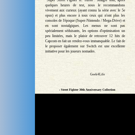
"Super Street Fighter II: Turbo". Malgré tout, après
quelques heures de test, nous le recommandons
vivement aux curieux (ayant connu la série avec le 5e
opus) et plus encore à tous ceux qui n'ont plus les
consoles de l'époque (Super-Nintendo / Mega-Drive) et
en sont nostalgiques. Les menus ne sont pas
spécialement séduisants, les options d'optimisation un
peu limitées, mais le plaisir de retrouver 12 hits de
Capcom en fait un rendez-vous immanquable. Le fait de
le proposer également sur Switch est une excellente
initiative pour les joueurs nomades.
Geek4Life
› Street Fighter 30th Anniversary Collection