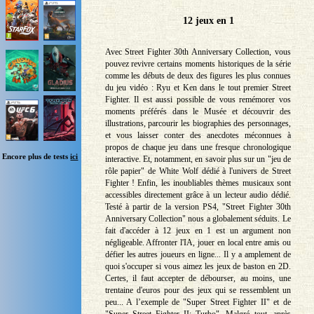
12 jeux en 1
Avec Street Fighter 30th Anniversary Collection, vous
pouvez revivre certains moments historiques de la série
comme les débuts de deux des figures les plus connues
du jeu vidéo : Ryu et Ken dans le tout premier Street
Fighter. Il est aussi possible de vous remémorer vos
moments préférés dans le Musée et découvrir des
illustrations, parcourir les biographies des personnages,
et vous laisser conter des anecdotes méconnues à
propos de chaque jeu dans une fresque chronologique
Encore plus de tests
ici
interactive. Et, notamment, en savoir plus sur un "jeu de
rôle papier" de White Wolf dédié à l'univers de Street
Fighter ! Enfin, les inoubliables thèmes musicaux sont
accessibles directement grâce à un lecteur audio dédié.
Testé à partir de la version PS4, "Street Fighter 30th
Anniversary Collection" nous a globalement séduits. Le
fait d'accéder à 12 jeux en 1 est un argument non
négligeable. Affronter l'IA, jouer en local entre amis ou
défier les autres joueurs en ligne... Il y a amplement de
quoi s'occuper si vous aimez les jeux de baston en 2D.
Certes, il faut accepter de débourser, au moins, une
trentaine d'euros pour des jeux qui se ressemblent un
peu... A l’exemple de "Super Street Fighter II" et de