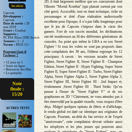
2D, il était largement meilleur que ses concurrents dont
l'illustre "Mortal Kombat" (qui plaisait surtout par son
Site officiel
côté gore). Accessible, tout en étant technique, riche en
Capcom
personnages et doté d'une réalisation audiovisuelle
Développeur :
Capcom
excellente pour l'époque, il n’a pas fallu longtemps pour
Date de sortie :
29
que le jeu de Capcom s'impose dans le cœur des
mai 2018
Genre :
Combat
gamers. Fort de son succès mondial, les déclinaisons
Supports :
ont été nombreuses au fil des différentes générations de
PC PS4 Xbox ONE Switch
Joueurs :
1 - 2
consoles. Au point que même la GBA a eu son Street
Norme :
PEGI 12+
Fighter ! Si tous les volets ne sont pas proposés dans
cette compilation des 30 ans, l'éditeur regroupe les 12
Pourquoi faut-il
l'acheter ?
principaux. A savoir : les versions arcades de Street
Fighter, Street Fighter II, Street Fighter II : Champion
+ 12 jeux en 1
+ Jouer en ligne
Edition, Street Fighter II : Hyper Fighting, Super Street
+ Retrouver des Hits
Fighter II, Super Street Fighter II : Turbo, Street Fighter
+ Le gamplay
Alpha, Street Fighter Alpha 2, Street Fighter Alpha 3,
Street Fighter III, Street Fighter III : 2nd Impact et,
Note
évidemment ,Street Fighter III : Third Strike. Qu’en
finale :
penser à l'heure de "Street Fighter V" et de ses
15/20
graphismes en 3D ? Clairement, ne vous attendez pas à
être émerveillé par la qualité visuelle, vous risquez d'être
déçu. Malgré quelques options de filtres et d'affichage,
AUTRES TESTS
le rendu global est daté car identique aux originaux de
Capcom. Pourtant, au-delà du fan service et de l'esprit
"anniversaire", cette compilation devrait séduire aussi
les néophytes et les plus jeunes qui pourront ainsi
explorer la généalogie de "Street Fighter" avec, en