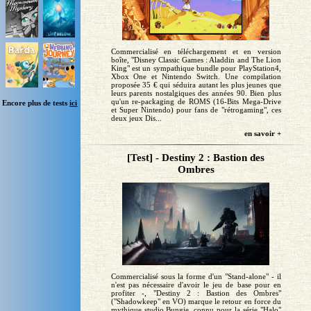
Commercialisé en téléchargement et en version
boîte, "Disney Classic Games : Aladdin and The Lion
King" est un sympathique bundle pour PlayStation4,
Xbox One et Nintendo Switch. Une compilation
proposée 35 € qui séduira autant les plus jeunes que
leurs parents nostalgiques des années 90. Bien plus
qu'un re-packaging de ROMS (16-Bits Mega-Drive
Encore plus de tests
ici
et Super Nintendo) pour fans de "rétrogaming", ces
deux jeux Dis...
en savoir +
[Test] - Destiny 2 : Bastion des
Ombres
Commercialisé sous la forme d'un "Stand-alone" - il
n'est pas nécessaire d'avoir le jeu de base pour en
profiter -, "Destiny 2 : Bastion des Ombres"
("Shadowkeep" en VO) marque le retour en force du
mythique studio Bungie, connu pour la série "Halo"