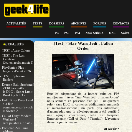
ACTUALITÉS
TESTS
DOSSIERS
ARCHIVES
FORUMS
CONTACTS
PC
PS5
PS4
Xbox Series X
ONE
Switch
[Test] - Star Wars Jedi : Fallen
ACTUALITÉS
Order
- TRST : Astro Colony
- TEST : The Last
Caretaker
(Jeu en accès anticipé)
- PlayStation Plus :
les jeux d’août 2026
- TEST : Splatoon
Raiders
- Dragon Ball: Sparking!
ZERO accueille
le DLC « Super Limit-
Exit les adaptations de la licence culte en FPS
Breaking NEO »
multijoueur ! Avec "Star Wars Jedi : Fallen Order"
- Hello Kitty Party Land
nous sommes en présence d'un jeu - uniquement
: la fête
solo - sans DLC, ni contenus additionnels annoncés
commence sur Switch
et micro-transactions. Un parti pris intéressant,
et Switch 2
d'autant plus que le développement a été confié à
une équipe chevronnée, celle de Respawn
- Call of Duty: Modern
Entertainemnt (Call of Duty / Titanfall). L'aventure
Warfare 4
démarre par la découv...
sera jouable à l’EWC
- Facilotab Zen : une
en savoir +
tablette