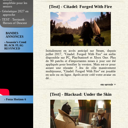
simplifiée pour les
[Test] - Citadel: Forged With Fire
seniors
- Généatique 2027 en
approche
- TEST : Terrinoth :
Heroes of Descent
BANDES
ANNONCES
› Assassin’s Creed
BLACK FLAG
RESYNCED
Initialement en accès anticipé sur Steam, depuis
juillet 2017, "Citadel: Forged With Fire" est enfin
disponible sur PC, PlayStation4 et Xbox One. Plus
de 90 patchs et d'importantes mises à jour ont été
appliqués pour bonifier la version. Mais est-ce pour
autant une réussite ? Jeu de rôle massivement
multijoueur, "Citadel: Forged With Fire" est jouable
en solo ou en ligne. Après avoir créé votre avatar en
dé...
en savoir +
[Test] - Blacksad: Under the Skin
› Forza Horizon 6