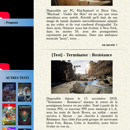
Disponible sur PC, PlayStation4 et Xbox One,
"Blacksad : Under the Skin" est un jeu que nous
attendions avec intérêt. Précédé qu'il était de son
image de bande dessinée merveilleusement adaptée
› Pragmata
au jeu vidéo et de vrai condensé d'originalité. En
deux mots, l'histoire nous fait évoluer à New-York,
dans les années 50, avec des protagonistes
représentés par des animaux. Dans une ambiance
musicale "jazzy", nous ...
en savoir +
[Test] - Terminator : Resistance
AUTRES TESTS
Disponible depuis le 15 novembre 2019,
"Terminator : Resistance" marque le retour de la
prestigieuse licence en jeu vidéo. Testé à partir de la
version PS4, ce nouveau FPS nous immerge à L.A,
sous les traits de Jacob Rivers, un soldat - ayant
survécu à Skynet - qui cherche à rejoindre la
Résistance. Aux côtés d'un petit groupe de survivants
(dont Erin, Rayan, Colin et Jennifer), notre héros
évolue en vue su...