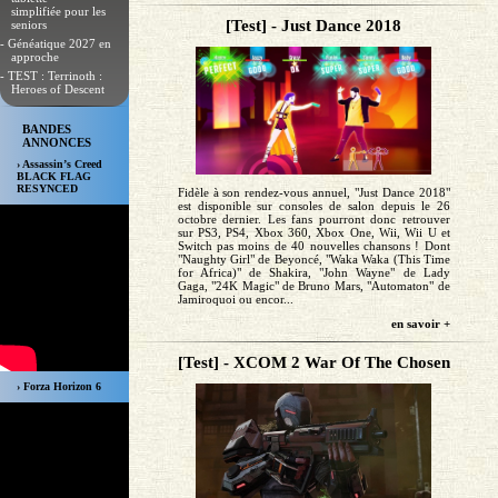
simplifiée pour les
[Test] - Just Dance 2018
seniors
- Généatique 2027 en
approche
- TEST : Terrinoth :
Heroes of Descent
BANDES
ANNONCES
› Assassin’s Creed
BLACK FLAG
RESYNCED
Fidèle à son rendez-vous annuel, "Just Dance 2018"
est disponible sur consoles de salon depuis le 26
octobre dernier. Les fans pourront donc retrouver
sur PS3, PS4, Xbox 360, Xbox One, Wii, Wii U et
Switch pas moins de 40 nouvelles chansons ! Dont
"Naughty Girl" de Beyoncé, "Waka Waka (This Time
for Africa)" de Shakira, "John Wayne" de Lady
Gaga, "24K Magic" de Bruno Mars, "Automaton" de
Jamiroquoi ou encor...
en savoir +
[Test] - XCOM 2 War Of The Chosen
› Forza Horizon 6