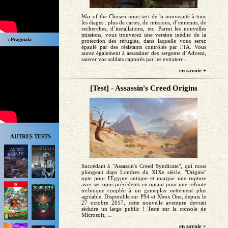
War of the Chosen nous sert de la nouveauté à tous
les étages : plus de cartes, de missions, d’ennemis, de
recherches, d’installations, etc. Parmi les nouvelles
missions, vous trouverez une version inédite de la
› Pragmata
protection des réfugiés, dans laquelle vous serez
épaulé par des résistants contrôlés par l’IA. Vous
aurez également à assassiner des sergents d’Advent,
sauver vos soldats capturés par les extraterr...
en savoir +
[Test] - Assassin's Creed Origins
AUTRES TESTS
Succédant à "Assassin's Creed Syndicate", qui nous
plongeait dans Londres du XIXe siècle, "Origins"
opte pour l'Égypte antique et marque une rupture
avec ses opus précédents en optant pour une refonte
technique couplée à un gameplay nettement plus
agréable. Disponible sur PS4 et Xbox One, depuis le
27 octobre 2017, cette nouvelle aventure devrait
séduire un large public ! Testé sur la console de
Microsoft, ...
en savoir +