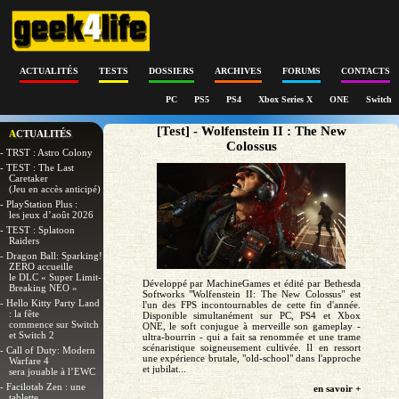
ACTUALITÉS
TESTS
DOSSIERS
ARCHIVES
FORUMS
CONTACTS
PC
PS5
PS4
Xbox Series X
ONE
Switch
[Test] - Wolfenstein II : The New
ACTUALITÉS
Colossus
- TRST : Astro Colony
- TEST : The Last
Caretaker
(Jeu en accès anticipé)
- PlayStation Plus :
les jeux d’août 2026
- TEST : Splatoon
Raiders
- Dragon Ball: Sparking!
ZERO accueille
le DLC « Super Limit-
Développé par MachineGames et édité par Bethesda
Breaking NEO »
Softworks "Wolfenstein II: The New Colossus" est
- Hello Kitty Party Land
l'un des FPS incontournables de cette fin d'année.
: la fête
Disponible simultanément sur PC, PS4 et Xbox
commence sur Switch
ONE, le soft conjugue à merveille son gameplay -
et Switch 2
ultra-bourrin - qui a fait sa renommée et une trame
scénaristique soigneusement cultivée. Il en ressort
- Call of Duty: Modern
une expérience brutale, "old-school" dans l'approche
Warfare 4
et jubilat...
sera jouable à l’EWC
- Facilotab Zen : une
en savoir +
tablette