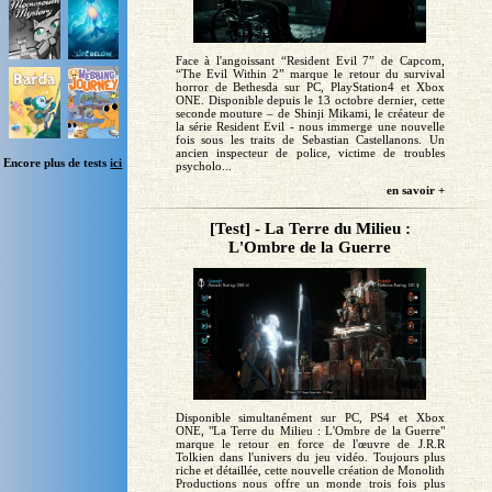
Face à l'angoissant “Resident Evil 7” de Capcom,
“The Evil Within 2” marque le retour du survival
horror de Bethesda sur PC, PlayStation4 et Xbox
ONE. Disponible depuis le 13 octobre dernier, cette
seconde mouture – de Shinji Mikami, le créateur de
la série Resident Evil - nous immerge une nouvelle
fois sous les traits de Sebastian Castellanons. Un
ancien inspecteur de police, victime de troubles
Encore plus de tests
ici
psycholo...
en savoir +
[Test] - La Terre du Milieu :
L'Ombre de la Guerre
Disponible simultanément sur PC, PS4 et Xbox
ONE, "La Terre du Milieu : L'Ombre de la Guerre"
marque le retour en force de l'œuvre de J.R.R
Tolkien dans l'univers du jeu vidéo. Toujours plus
riche et détaillée, cette nouvelle création de Monolith
Productions nous offre un monde trois fois plus