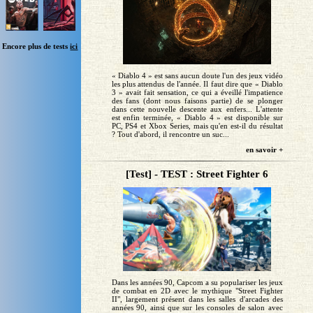
Encore plus de tests
ici
« Diablo 4 » est sans aucun doute l'un des jeux vidéo
les plus attendus de l'année. Il faut dire que « Diablo
3 » avait fait sensation, ce qui a éveillé l'impatience
des fans (dont nous faisons partie) de se plonger
dans cette nouvelle descente aux enfers... L'attente
est enfin terminée, « Diablo 4 » est disponible sur
PC, PS4 et Xbox Series, mais qu'en est-il du résultat
? Tout d'abord, il rencontre un suc...
en savoir +
[Test] - TEST : Street Fighter 6
Dans les années 90, Capcom a su populariser les jeux
de combat en 2D avec le mythique "Street Fighter
II", largement présent dans les salles d'arcades des
années 90, ainsi que sur les consoles de salon avec