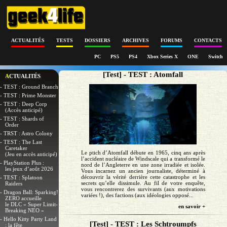
ACTUALITÉS
TESTS
DOSSIERS
ARCHIVES
FORUMS
CONTACTS
PC
PS5
PS4
Xbox Series X
ONE
Switch
[Test] - TEST : Atomfall
ACTUALITÉS
- TEST : Ground Branch
- TEST : Prime Monster
- TEST : Deep Corp
(Accès anticipé)
- TEST : Shards of
Order
- TRST : Astro Colony
- TEST : The Last
Caretaker
Le ptich d’Atomfall débute en 1965, cinq ans après
(Jeu en accès anticipé)
l’accident nucléaire de Windscale qui a transformé le
- PlayStation Plus :
nord de l’Angleterre en une zone irradiée et isolée.
les jeux d’août 2026
Vous incarnez un ancien journaliste, déterminé à
découvrir la vérité derrière cette catastrophe et les
- TEST : Splatoon
secrets qu’elle dissimule. Au fil de votre enquête,
Raiders
vous rencontrerez des survivants (aux motivations
- Dragon Ball: Sparking!
variées !), des factions (aux idéologies opposé...
ZERO accueille
le DLC « Super Limit-
en savoir +
Breaking NEO »
- Hello Kitty Party Land
[Test] - TEST : Les Schtroumpfs
: la fête