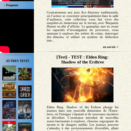
› Pragmata
Contrairement aux jeux Ace Attorney traditionnels,
où l’action se concentre principalement dans la salle
d’audience, cette collection vous fait vivre des
enquêtes en immersion sur le terrain, avec Benjamin
Hunter en tête d’affiche. Le gameplay met en avant
les capacités d’investigation du procureur, vous
amenant à explorer des scènes de crime, interroger
des témoins, et utiliser un système de déduction
inte...
en savoir +
[Test] - TEST : Elden Ring:
AUTRES TESTS
Shadow of the Erdtree
Elden Ring: Shadow of the Erdtree plonge les
joueurs dans une nouvelle dimension de l'Entre-
terre, où l'intrigue s’épaissit et de nouveaux mystères
se dévoilent. L’extension introduit de nouvelles
zones fascinantes à explorer, chacune regorgeant de
secrets et de dangers inédits. Les joueurs peuvent
s’attendre à des environnements diversifiés, allant