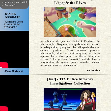
commence sur Switch
L'épopée des Rêves
et Switch 2
BANDES
ANNONCES
› Assassin’s Creed
BLACK FLAG
RESYNCED
Le scénario du jeu est fidèle à l’univers des
Schtroumpfs : Gargamel a empoisonné les buissons
de salsepareille, plongeant les villageois dans un
sommeil profond. Vous incarnez plusieurs
Schtroumpfs, dont la Schtroumpfette, et devez
explorer leurs rêves pour les libérer. Simple et
efficace ! Ce prétexte "narratif" sert de base à
l’exploration de quatre grands mondes, chacun
inspiré par les rêves des personn...
en savoir +
› Forza Horizon 6
[Test] - TEST : Ace Attorney
Investigations Collection