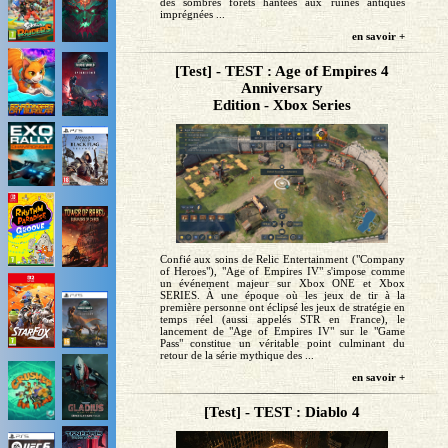
des sombres forêts hantées aux ruines antiques
imprégnées ...
en savoir +
[Test] - TEST : Age of Empires 4
Anniversary
Edition - Xbox Series
Confié aux soins de Relic Entertainment ("Company
of Heroes"), "Age of Empires IV" s'impose comme
un événement majeur sur Xbox ONE et Xbox
SERIES. À une époque où les jeux de tir à la
première personne ont éclipsé les jeux de stratégie en
temps réel (aussi appelés STR en France), le
lancement de "Age of Empires IV" sur le "Game
Pass" constitue un véritable point culminant du
retour de la série mythique des ...
en savoir +
[Test] - TEST : Diablo 4