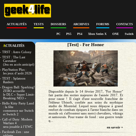
ACTUALITÉS
TESTS
DOSSIERS
ARCHIVES
FORUMS
CONTACTS
PC
PS5
PS4
Xbox Series X
ONE
Switch
[Test] - For Honor
ACTUALITÉS
- TRST : Astro Colony
- TEST : The Last
Caretaker
(Jeu en accès anticipé)
- PlayStation Plus :
les jeux d’août 2026
- TEST : Splatoon
Raiders
- Dragon Ball: Sparking!
ZERO accueille
Disponible depuis le 14 février 2017, "For Honor"
le DLC « Super Limit-
fait partie des sorties majeures de l'année 2017. Et
Breaking NEO »
pour cause ! Il s'agit d'une nouvelle franchise de
l'éditeur Ubisoft, confiée aux soins du mythique
- Hello Kitty Party Land
studio de Montréal. Lequel nous dépayse à grand
: la fête
renfort de combats épiques à l'arme blanche dans un
commence sur Switch
monde où s'affrontent sans merci chevaliers, vikings
et Switch 2
et samouraïs. Pour trame de fond : une guerre totale
- Call of Duty: Modern
q...
Warfare 4
sera jouable à l’EWC
en savoir +
- Facilotab Zen : une
tablette