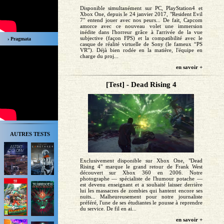
Disponible simultanément sur PC, PlayStation4 et
Xbox One, depuis le 24 janvier 2017, "Resident Evil
7" entend jouer avec nos peurs... De fait, Capcom
amorce avec ce nouveau volet une immersion
inédite dans l'horreur grâce à l'arrivée de la vue
subjective (façon FPS) et la compatibilité avec le
› Pragmata
casque de réalité virtuelle de Sony (le fameux “PS
VR”). Déjà bien rodée en la matière, l'équipe en
charge du proj...
en savoir +
[Test] - Dead Rising 4
AUTRES TESTS
Exclusivement disponible sur Xbox One, "Dead
Rising 4" marque le grand retour de Frank West
découvert sur Xbox 360 en 2006. Notre
photographe — spécialiste de l'humour potache —
est devenu enseignant et a souhaité laisser derrière
lui les massacres de zombies qui hantent encore ses
nuits... Malheureusement pour notre journaliste
préféré, l'une de ses étudiantes le pousse à reprendre
du service. De fil en ai...
en savoir +