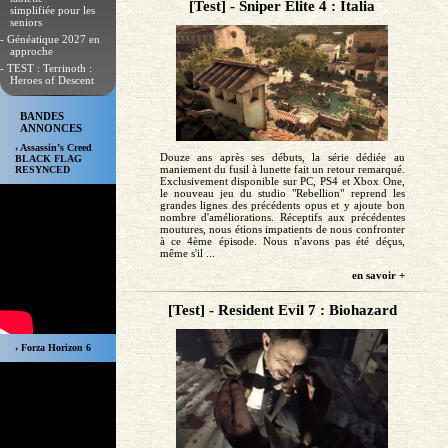
[Test] - Sniper Elite 4 : Italia
simplifiée pour les
seniors
- Généatique 2027 en
approche
- TEST : Terrinoth :
Heroes of Descent
BANDES
ANNONCES
› Assassin’s Creed
Douze ans après ses débuts, la série dédiée au
BLACK FLAG
maniement du fusil à lunette fait un retour remarqué.
RESYNCED
Exclusivement disponible sur PC, PS4 et Xbox One,
le nouveau jeu du studio "Rebellion" reprend les
grandes lignes des précédents opus et y ajoute bon
nombre d'améliorations. Réceptifs aux précédentes
moutures, nous étions impatients de nous confronter
à ce 4ème épisode. Nous n'avons pas été déçus,
même s'il ...
en savoir +
[Test] - Resident Evil 7 : Biohazard
› Forza Horizon 6