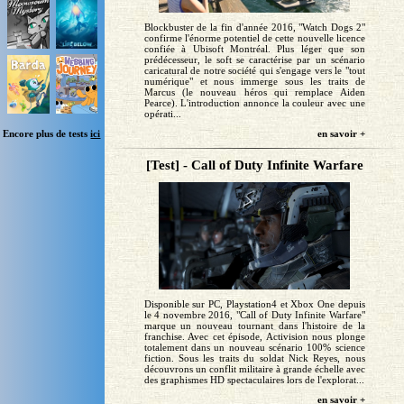
Blockbuster de la fin d'année 2016, "Watch Dogs 2"
confirme l'énorme potentiel de cette nouvelle licence
confiée à Ubisoft Montréal. Plus léger que son
prédécesseur, le soft se caractérise par un scénario
caricatural de notre société qui s'engage vers le "tout
numérique" et nous immerge sous les traits de
Marcus (le nouveau héros qui remplace Aiden
Pearce). L'introduction annonce la couleur avec une
opérati...
en savoir +
Encore plus de tests
ici
[Test] - Call of Duty Infinite Warfare
Disponible sur PC, Playstation4 et Xbox One depuis
le 4 novembre 2016, "Call of Duty Infinite Warfare"
marque un nouveau tournant dans l'histoire de la
franchise. Avec cet épisode, Activision nous plonge
totalement dans un nouveau scénario 100% science
fiction. Sous les traits du soldat Nick Reyes, nous
découvrons un conflit militaire à grande échelle avec
des graphismes HD spectaculaires lors de l'explorat...
en savoir +