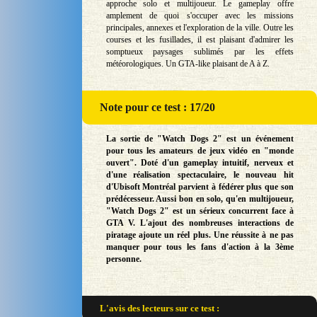
approche solo et multijoueur. Le gameplay offre
amplement de quoi s'occuper avec les missions
principales, annexes et l'exploration de la ville. Outre les
courses et les fusillades, il est plaisant d'admirer les
somptueux paysages sublimés par les effets
météorologiques. Un GTA-like plaisant de A à Z.
Note
pour ce test : 17/20
La sortie de "Watch Dogs 2" est un événement
pour tous les amateurs de jeux vidéo en "monde
ouvert". Doté d'un gameplay intuitif, nerveux et
d'une réalisation spectaculaire, le nouveau hit
d'Ubisoft Montréal parvient à fédérer plus que son
prédécesseur. Aussi bon en solo, qu'en multijoueur,
"Watch Dogs 2" est un sérieux concurrent face à
GTA V. L'ajout des nombreuses interactions de
piratage ajoute un réel plus. Une réussite à ne pas
manquer pour tous les fans d'action à la 3ème
personne.
L'avis des lecteurs sur
ce test :