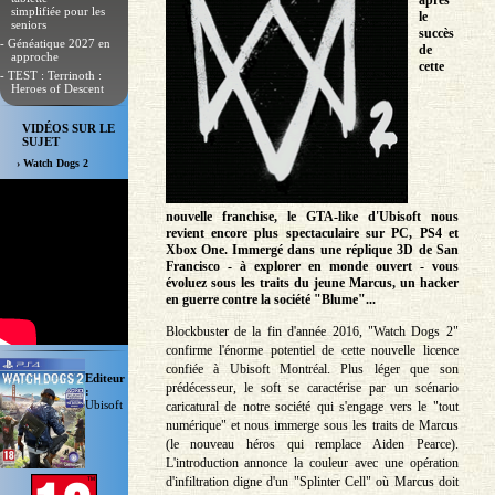
après
simplifiée pour les
le
seniors
succès
- Généatique 2027 en
de
approche
cette
- TEST : Terrinoth :
Heroes of Descent
VIDÉOS SUR LE
SUJET
› Watch Dogs 2
nouvelle franchise, le GTA-like d'Ubisoft nous
revient encore plus spectaculaire sur PC, PS4 et
Xbox One. Immergé dans une réplique 3D de San
Francisco - à explorer en monde ouvert - vous
évoluez sous les traits du jeune Marcus, un hacker
en guerre contre la société "Blume"...
Blockbuster de la fin d'année 2016, "Watch Dogs 2"
confirme l'énorme potentiel de cette nouvelle licence
confiée à Ubisoft Montréal. Plus léger que son
Editeur
prédécesseur, le soft se caractérise par un scénario
:
Ubisoft
caricatural de notre société qui s'engage vers le "tout
numérique" et nous immerge sous les traits de Marcus
(le nouveau héros qui remplace Aiden Pearce).
L'introduction annonce la couleur avec une opération
d'infiltration digne d'un "Splinter Cell" où Marcus doit