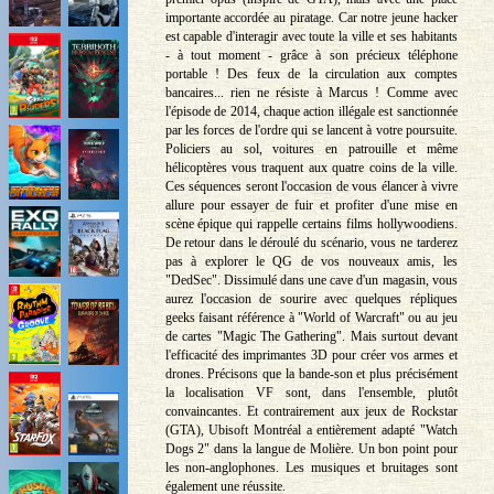
importante accordée au piratage. Car notre jeune hacker
est capable d'interagir avec toute la ville et ses habitants
- à tout moment - grâce à son précieux téléphone
portable ! Des feux de la circulation aux comptes
bancaires... rien ne résiste à Marcus ! Comme avec
l'épisode de 2014, chaque action illégale est sanctionnée
par les forces de l'ordre qui se lancent à votre poursuite.
Policiers au sol, voitures en patrouille et même
hélicoptères vous traquent aux quatre coins de la ville.
Ces séquences seront l'occasion de vous élancer à vivre
allure pour essayer de fuir et profiter d'une mise en
scène épique qui rappelle certains films hollywoodiens.
De retour dans le déroulé du scénario, vous ne tarderez
pas à explorer le QG de vos nouveaux amis, les
"DedSec". Dissimulé dans une cave d'un magasin, vous
aurez l'occasion de sourire avec quelques répliques
geeks faisant référence à "World of Warcraft" ou au jeu
de cartes "Magic The Gathering". Mais surtout devant
l'efficacité des imprimantes 3D pour créer vos armes et
drones. Précisons que la bande-son et plus précisément
la localisation VF sont, dans l'ensemble, plutôt
convaincantes. Et contrairement aux jeux de Rockstar
(GTA), Ubisoft Montréal a entièrement adapté "Watch
Dogs 2" dans la langue de Molière. Un bon point pour
les non-anglophones. Les musiques et bruitages sont
également une réussite.