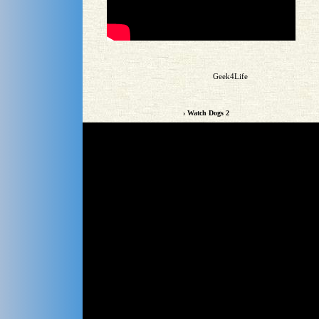
Geek4Life
› Watch Dogs 2