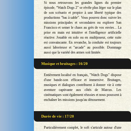
Si nous retrouvons les grandes lignes du premier
épisode, “Watch Dogs 2” se révèle plus léger sur le plan
de son scénario et propice à une liberté typique des
productions “bac à sable”. Vous pourrez donc suivre les
missions principales et secondaires ou explorer San
Francisco et semer le chaos au grès de vos envies... La
prise en main est intuitive et l'intelligence artificielle
réactive. Jouable en solo ou en multijoueur, cette suite
est convaincante. En revanche, la conduite est toujours
aussi laborieuse et “arcade” au possible. Dommage
aussi que la variété des armes soit limitée.
Musique et bruitages : 16/20
Entièrement localisé en français, "Watch Dogs" dispose
d'une bande-son efficace et immersive. Bruitages,
musiques et dialogues contribuent à donner vie à cette
aventure captivante aux côtés de Marcus. Les
cinématiques sont également réussies et nous poussent à
enchaîner les missions jusqu'au dénouement.
Durée de vie : 17/20
Particulièrement complet, le soft s'articule autour d'une