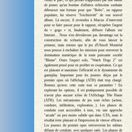
visiter le parc, ce qui permet d'apprendre par une bande
de jeunes qu'un homme d'affaires richissime souhaite
débourser une fortune pour que "Bobo", un rappeur
populaire, lui réserve "l'exclusivité" de son nouvel
album. Là encore, il reviendra à Marcus d’intervenir
pour se faire passer pour le rappeur, récupérer l'argent
du « gogo » et, finalement, diffuser l'album sur
Internet… Nous n'en dévoilerons pas davantage sur la
construction du scénario, afin de vous laisser la
primeur, mais retenez que le jeu d'Ubisoft Montréal
nous pousse à enchaîner les missions pour renverser la
domination numérique de la toute puissante société
"Blume". Outre l'aspect solo, "Watch Dogs 2" est
également pensé pour en profiter en coopération. Ce qui
est plaisant et maximise l'efficacité et le dynamisme du
gameplay. Important pour les joueurs déçus par le
premier opus où l'affichage (ATH) était trop chargé.
Retenez qu'avec cette suite tout se paramètre ! En
explorant les options, il est pratiquement possible de
n'avoir plus aucune icône de l'Affichage Tête Haute
(ATH). Les mécanismes de jeu sont riches (action,
conduire, infiltration, exploration...). Les phases de
conduite sont accessibles à tous, via une approche
"arcade" un peu moins subtile que dans GTA, mais le
résultat reste plaisant et l'impression de vitesse efficace.
Les joueurs du premier opus retrouveront les mêmes
défauts de conduite, avec quelques ratés. Les phases de