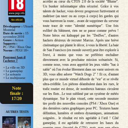
accéder au cœur du CTOS 2.0 de la société "Blume".
Un bunker informatique ultra sécurisé. Grâce à vos
talents de hacker, vous devrez progresser furtivement et
maîtriser (au taser ou au corps à corps) les gardes qui
Site officiel
vous barreront la route... avant de supprimer du serveur
toute trace de votre "identité numérique". Une fois
Développeur :
Ubisoft
Montréal
exfiltré du bâtiment, rien ne se passe comme prévu !
Date de sortie :
15
Notre héros est kidnappé par les "DedSec", d'autres
novembre 2016
hackers désireux de recruter Marcus. Après une brève
Genre :
Action
Supports :
cinématique qui plante le décor, à vous la liberté. La baie
PC / PS4 / Xbox One
de San Francisco (en monde ouvert) peut être explorée à
Norme :
PEGI 18+
l'envi, à moins que vous ne préfériez enchaîner
Pourquoi faut-il
directement avec la prochaine mission scénarisée. Si,
l'acheter ?
comme nous, vous avez apprécié les jeux vidéo "bac à
+ La ville en 3D
sable" où l'on évolue librement dans un vaste univers en
+ Le gameplay
3D, vous allez adorer "Watch Dogs 2" ! Et ce, d'autant
+ Le scénario
+ Le multijoueur
plus que ce monde virtuel déborde de "vie" et se révèle
ultra-crédible. Les piétons déambulent dans les rues, le
Note
trafic routier est dense, de nombreux bateaux circulent
finale :
sur les flots...Le tout sublimé par un système de météo
17/20
dynamique. Sur le plan visuel, cette seconde mouture
tire profit des nouvelles consoles (PS4 / Xbox One) et
des dernières cartes graphiques pour PC. Textures haute
AUTRES TESTS
définition, lumières et ombres dynamiques, animations
soignées... le résultat est très agréable à l’œil ! Côté
gameplay, il est agréable de retrouver les bases du
premier opus (inspiré de GTA), mais avec une place