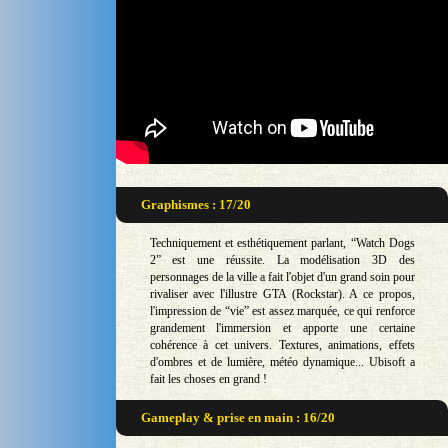
Graphismes : 17/20
Techniquement et esthétiquement parlant, “Watch Dogs
2” est une réussite. La modélisation 3D des
personnages de la ville a fait l'objet d'un grand soin pour
rivaliser avec l'illustre GTA (Rockstar). A ce propos,
l'impression de “vie” est assez marquée, ce qui renforce
grandement l'immersion et apporte une certaine
cohérence à cet univers. Textures, animations, effets
d'ombres et de lumière, météo dynamique... Ubisoft a
fait les choses en grand !
Gameplay & prise en main : 16/20