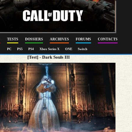
S
TESTS
DOSSIERS
ARCHIVES
FORUMS
CONTACTS
PC
PS5
PS4
Xbox Series X
ONE
Switch
[Test] - Dark Souls III