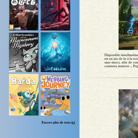
Disponible simultanéme
est un jeu de tir à la t
sans merci, afin de con
contenus matures -, Pop
Encore plus de tests
ici