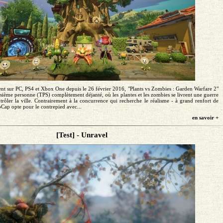
nt sur PC, PS4 et Xbox One depuis le 26 février 2016, "Plants vs Zombies : Garden Warfare 2"
roisième personne (TPS) complètement déjanté, où les plantes et les zombies se livrent une guerre
trôler la ville. Contrairement à la concurrence qui recherche le réalisme - à grand renfort de
Cap opte pour le contrepied avec...
en savoir +
[Test] - Unravel