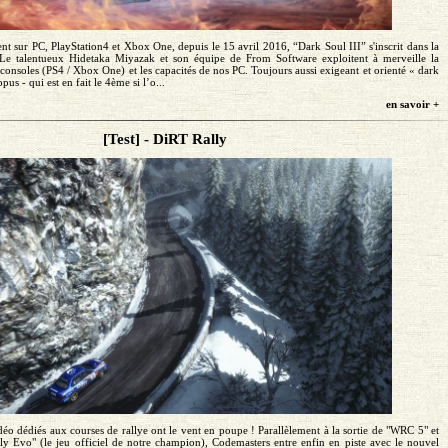
t sur PC, PlayStation4 et Xbox One, depuis le 15 avril 2016, “Dark Soul III” s'inscrit dans la
. Le talentueux Hidetaka Miyazak et son équipe de From Software exploitent à merveille la
consoles (PS4 / Xbox One) et les capacités de nos PC. Toujours aussi exigeant et orienté « dark
pus - qui est en fait le 4ème si l’o...
en savoir +
[Test] - DiRT Rally
éo dédiés aux courses de rallye ont le vent en poupe ! Parallèlement à la sortie de "WRC 5" et
ly Evo" (le jeu officiel de notre champion), Codemasters entre enfin en piste avec le nouvel