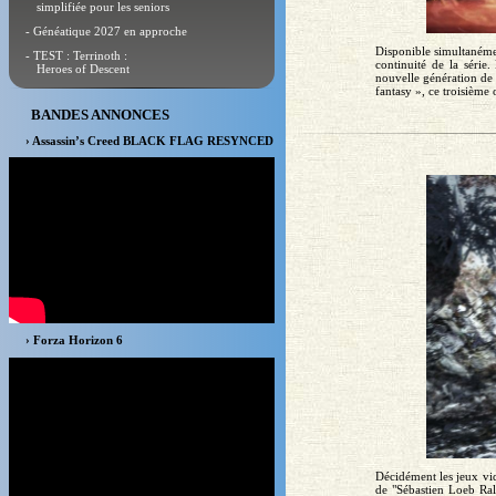
simplifiée pour les seniors
- Généatique 2027 en approche
Disponible simultanémen
- TEST : Terrinoth :
continuité de la série
Heroes of Descent
nouvelle génération de 
fantasy », ce troisième o
BANDES ANNONCES
› Assassin’s Creed BLACK FLAG RESYNCED
› Forza Horizon 6
Décidément les jeux vid
de "Sébastien Loeb Ral