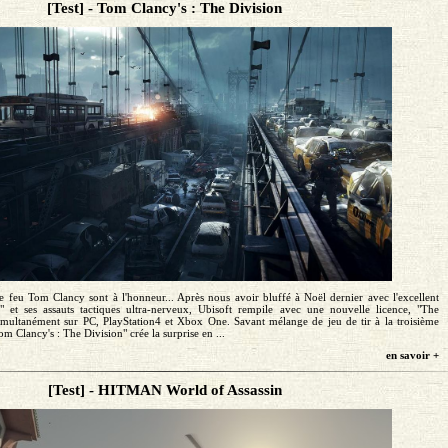
[Test] - Tom Clancy's : The Division
e feu Tom Clancy sont à l'honneur... Après nous avoir bluffé à Noël dernier avec l'excellent
" et ses assauts tactiques ultra-nerveux, Ubisoft rempile avec une nouvelle licence, "The
simultanément sur PC, PlayStation4 et Xbox One. Savant mélange de jeu de tir à la troisième
m Clancy's : The Division" crée la surprise en ...
en savoir +
[Test] - HITMAN World of Assassin