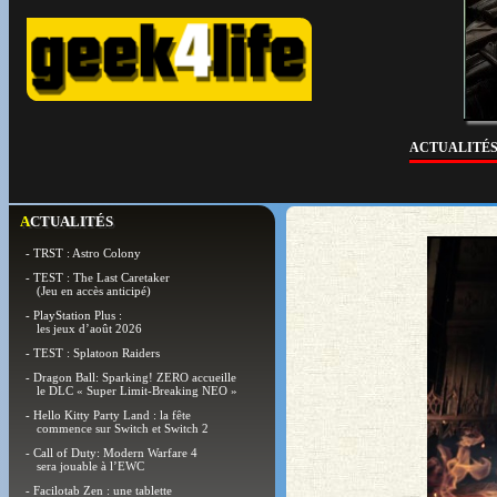
ACTUALITÉ
ACTUALITÉS
- TRST : Astro Colony
- TEST : The Last Caretaker
(Jeu en accès anticipé)
- PlayStation Plus :
les jeux d’août 2026
- TEST : Splatoon Raiders
- Dragon Ball: Sparking! ZERO accueille
le DLC « Super Limit-Breaking NEO »
- Hello Kitty Party Land : la fête
commence sur Switch et Switch 2
- Call of Duty: Modern Warfare 4
sera jouable à l’EWC
- Facilotab Zen : une tablette