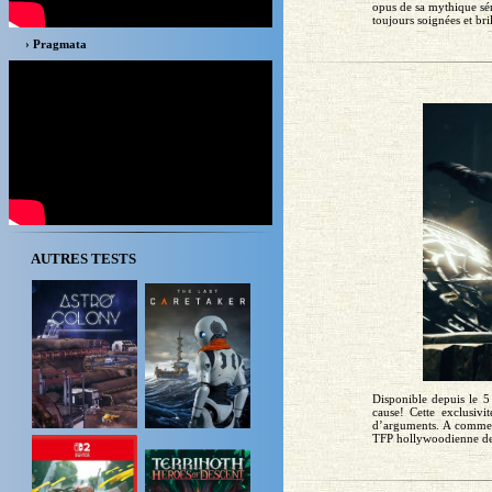
opus de sa mythique sér
toujours soignées et bril
› Pragmata
AUTRES TESTS
Disponible depuis le 5
cause! Cette exclusi
d’arguments. A commen
TFP hollywoodienne dev