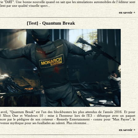
ie "DiRT". Une bonne nouvelle quand on sait que les simulations automobiles de l’éditeur sont
lent par une qualité visuelle spect...
en savoir +
[Test] - Quantum Break
 avril, "Quantum Break" est l'un des blockbusters les plus attendus de l'année 2016. Et pour
vité Xbox One et Windows 10 - mise à l'honneur lors de l'E3 - débarque avec un paquet
cer par le pédigree de son créateur - Remedy Entertainment - connu pour "Max Payne", le
enue mythique pour ses fusillades au ralenti. Plus récemme...
en savoir +