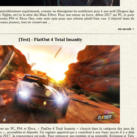
particulièrement expérimenté, comme en témoignent les nombreux jeux à son actif (Dragon âge
r Nights, etc) et la série des Mass Effect. Pour son retour en force, début 2017 sur PC, et pour
nsoles PS4 et Xbox One, cette suite opte pour une refonte plutôt bien vue. L'objectif étant de
veaux joueurs, tout en conservant ...
en savoir +
[Test] - FlatOut 4 Total Insanity
nt sur PC, PS4 et Xbox, « FlatOut 4 Total Insanity » s'inscrit dans la catégorie des jeux de
e », accessibles et déjantés. Un registre apprécié qui a contribué à son franc succès il y a déjà
en 2017, la concurrence est rude. Pour retrouver son prestige et sa notoriété, Kylotonn et Tiny