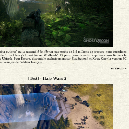
êta ouverte" qui a rassemblé fin février pas moins de 6,8 millions de joueurs, nous attendions
 de "Tom Clancy's Ghost Recon Wildlands". Et pour pouvoir enfin explorer - sans limite - la
ce Ubisoft. Pour l'heure, disponible exclusivement sur PlayStation4 et Xbox One (la version PC
nouveau jeu de l'éditeur français ...
en savoir +
[Test] - Halo Wars 2