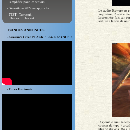
simplifiée pour les seniors
- Généatique 2027 en approche
Le studio Bioware est 
inquisition, Neverwinte
- TEST : Terrinoth :
la première fois sur co
Heroes of Descent
séduire à la fois de nou
BANDES ANNONCES
› Assassin’s Creed BLACK FLAG RESYNCED
› Forza Horizon 6
Disponible simultanéme
courses de type « arcad
plus de dix ans. Mais, 