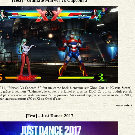
[Test] - Ultimate Marvel Vs Capcom 3
n 2011, “Marvel Vs Capcom 3” fait un come-back bienvenu sur Xbox One et PC (via Steam).
, grâce à l'édition “Ultimate”, le contenu originel et tous les DLC. Ce qui se traduit par de
 plus de variantes vestimentaires. Si les joueurs PS4 avaient déjà pu le découvrir début 2017,
deux autres supports (PC et Xbox One) d’acc...
en savoir +
[Test] - Just Dance 2017