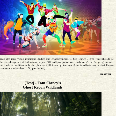
éneau des jeux vidéo musicaux dédiés aux chorégraphies, « Just Dance » n'en finit plus de se
 Encore plus précis et fédérateur, le jeu d'Ubisoft progresse avec l'édition 2017. Au programme :
e tracklist additionnelle de plus de 200 titres, grâce aux 3 mois offerts sur « Just Dance
rouvera son bonheur ! Si, par défaut,...
en savoir +
[Test] - Tom Clancy's
Ghost Recon Wildlands