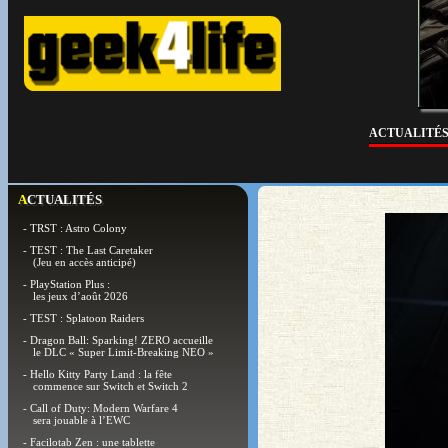
ACTUALITÉ
ACTUALITÉS
- TRST : Astro Colony
- TEST : The Last Caretaker
(Jeu en accès anticipé)
- PlayStation Plus :
les jeux d’août 2026
- TEST : Splatoon Raiders
- Dragon Ball: Sparking! ZERO accueille
le DLC « Super Limit-Breaking NEO »
- Hello Kitty Party Land : la fête
commence sur Switch et Switch 2
- Call of Duty: Modern Warfare 4
sera jouable à l’EWC
- Facilotab Zen : une tablette