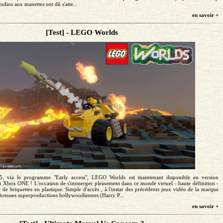
udios aux manettes ont dû s'atte...
en savoir +
[Test] - LEGO Worlds
15, via le programme "Early access", LEGO Worlds est maintenant disponible en version
t Xbox ONE ! L'occasion de s'immerger pleinement dans ce monde virtuel - haute définition -
 de briquettes en plastique. Simple d'accès , à l'instar des précédents jeux vidéo de la marque
breuses superproductions hollywoodiennes (Harry P...
en savoir +