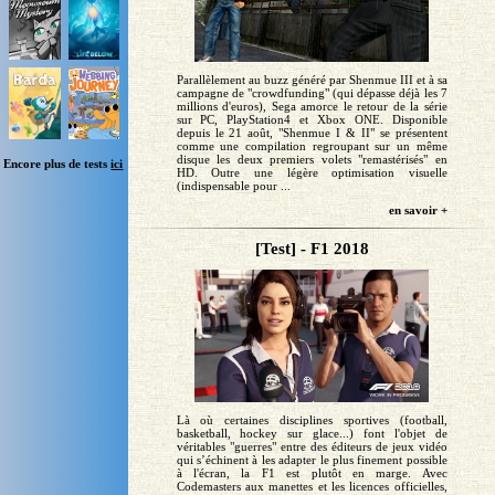
Parallèlement au buzz généré par Shenmue III et à sa
campagne de "crowdfunding" (qui dépasse déjà les 7
millions d'euros), Sega amorce le retour de la série
sur PC, PlayStation4 et Xbox ONE. Disponible
depuis le 21 août, "Shenmue I & II" se présentent
comme une compilation regroupant sur un même
disque les deux premiers volets "remastérisés" en
Encore plus de tests
ici
HD. Outre une légère optimisation visuelle
(indispensable pour ...
en savoir +
[Test] - F1 2018
Là où certaines disciplines sportives (football,
basketball, hockey sur glace...) font l'objet de
véritables "guerres" entre des éditeurs de jeux vidéo
qui s’échinent à les adapter le plus finement possible
à l'écran, la F1 est plutôt en marge. Avec
Codemasters aux manettes et les licences officielles,