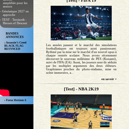
[Test] - FIFA 19
simplifiée pour les
seniors
- Généatique 2027 en
approche
- TEST : Terrinoth :
Heroes of Descent
BANDES
ANNONCES
› Assassin’s Creed
Les années passent et le marché des simulations
BLACK FLAG
footballistiques est toujours aussi passionnant.
RESYNCED
Rythmé par la mise sur le marché d'un nouvel opus à
chaque rentrée scolaire. Nous avons récemment
découvert le nouveau millésime de PES (Konami),
suivi de FIFA (EA). Aussi, les joueurs sont-ils séduits
par les multiples arguments des deux éditeurs.
Graphismes proches du photo-réalisme, mise en
scène immersive, a...
en savoir +
[Test] - NBA 2K19
› Forza Horizon 6