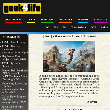
ACTUALITÉS
TESTS
DOSSIERS
ARCHIVES
FORUMS
CONTACTS
PC
PS5
PS4
Xbox Series X
ONE
Switch
[Test] - Assassin's Creed Odyssey
ACTUALITÉS
- TRST : Astro Colony
- TEST : The Last
Caretaker
(Jeu en accès anticipé)
- PlayStation Plus :
les jeux d’août 2026
- TEST : Splatoon
Raiders
- Dragon Ball: Sparking!
ZERO accueille
A peine étions-nous remis de nos émotions aux côtés
le DLC « Super Limit-
de Bayek dans l'Egypte ancienne (Assassin's Creed
Breaking NEO »
Origins) qu'Ubisoft crée la surprise et commercialise,
- Hello Kitty Party Land
dans la foulée, "Assassin's Creed Odyssey". Le
: la fête
11ème opus ! Si l'on pouvait craindre que la qualité
commence sur Switch
et le soin apportés s'émoussent... il n'en est rien. Au
et Switch 2
contraire, le projet lancé en 2015 est redoutable sur
tous les plans. Il suffit de quelques insta...
- Call of Duty: Modern
Warfare 4
en savoir +
sera jouable à l’EWC
- Facilotab Zen : une
tablette