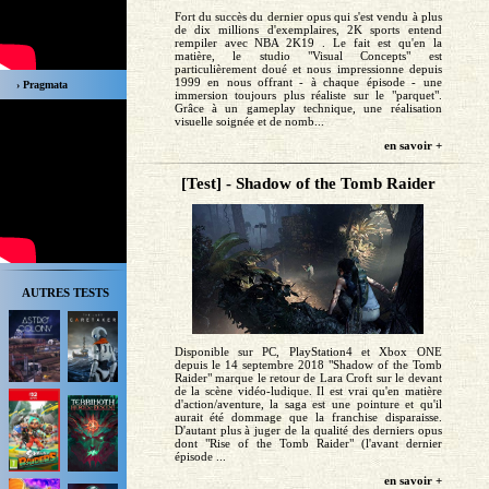
Fort du succès du dernier opus qui s'est vendu à plus
de dix millions d'exemplaires, 2K sports entend
rempiler avec NBA 2K19 . Le fait est qu'en la
matière, le studio "Visual Concepts" est
particulièrement doué et nous impressionne depuis
1999 en nous offrant - à chaque épisode - une
› Pragmata
immersion toujours plus réaliste sur le "parquet".
Grâce à un gameplay technique, une réalisation
visuelle soignée et de nomb...
en savoir +
[Test] - Shadow of the Tomb Raider
AUTRES TESTS
Disponible sur PC, PlayStation4 et Xbox ONE
depuis le 14 septembre 2018 "Shadow of the Tomb
Raider" marque le retour de Lara Croft sur le devant
de la scène vidéo-ludique. Il est vrai qu'en matière
d'action/aventure, la saga est une pointure et qu'il
aurait été dommage que la franchise disparaisse.
D'autant plus à juger de la qualité des derniers opus
dont "Rise of the Tomb Raider" (l'avant dernier
épisode ...
en savoir +