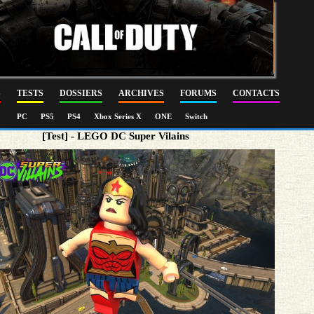
S
TESTS
DOSSIERS
ARCHIVES
FORUMS
CONTACTS
PC
PS5
PS4
Xbox Series X
ONE
Switch
[Test] - LEGO DC Super Vilains