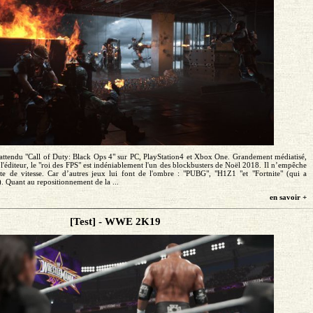
s attendu "Call of Duty: Black Ops 4" sur PC, PlayStation4 et Xbox One. Grandement médiatisé,
l'éditeur, le "roi des FPS" est indéniablement l'un des blockbusters de Noël 2018. Il n’empêche
rte de vitesse. Car d’autres jeux lui font de l'ombre : "PUBG", "H1Z1 "et "Fortnite" (qui a
t). Quant au repositionnement de la ...
en savoir +
[Test] - WWE 2K19