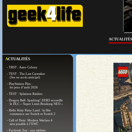
ACTUALITÉ
ACTUALITÉS
- TRST : Astro Colony
- TEST : The Last Caretaker
(Jeu en accès anticipé)
- PlayStation Plus :
les jeux d’août 2026
- TEST : Splatoon Raiders
- Dragon Ball: Sparking! ZERO accueille
le DLC « Super Limit-Breaking NEO »
- Hello Kitty Party Land : la fête
commence sur Switch et Switch 2
- Call of Duty: Modern Warfare 4
sera jouable à l’EWC
- Facilotab Zen : une tablette