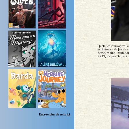
Quelques jours après la
et référence de jeu de 
demeure une institutio
2K19, n'a pas l'impact 
Encore plus de tests
ici