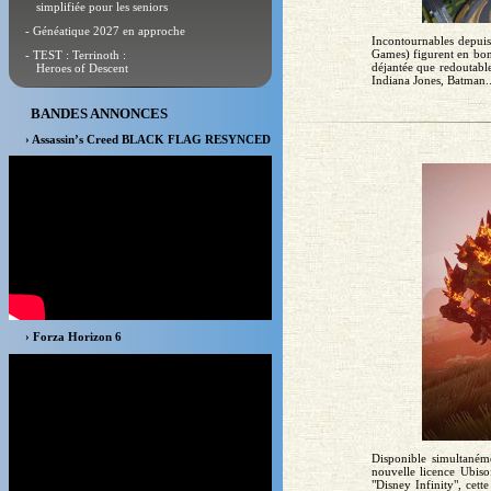
simplifiée pour les seniors
- Généatique 2027 en approche
Incontournables depui
Games) figurent en bonn
- TEST : Terrinoth :
déjantée que redoutabl
Heroes of Descent
Indiana Jones, Batman..
BANDES ANNONCES
› Assassin’s Creed BLACK FLAG RESYNCED
› Forza Horizon 6
Disponible simultaném
nouvelle licence Ubiso
"Disney Infinity", cett