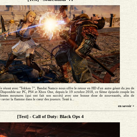
fe réussi avec "Tekken 7", Bandai Namco nous offre le retour en HD d'un autre géant du jeu de
. Disponible sur PC, PS4 et Xbox One, depuis le 19 octobre 2018, ce 6ème épisode couple les
dentes moutures (qui ont fait son succès) avec une bonne dose de nouveautés, afin de
 ravier la flamme dans le cœur des joueurs. Testé à...
en savoir +
[Test] - Call of Duty: Black Ops 4