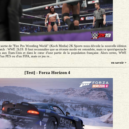
 sortie de "Fire Pro Wrestling World" (Koch Media) 2K Sports nous dévoile la nouvelle édition
catch : WWE 2k19. Il faut reconnaître que sa récente mode est retombée, mais ce sport/spectacle
n aux Etats-Unis et dans le cœur d'une partie de la population française. Alors certes, WWE
d'un PES ou d'un FIFA, mais ce jeu re...
en savoir +
[Test] - Forza Horizon 4