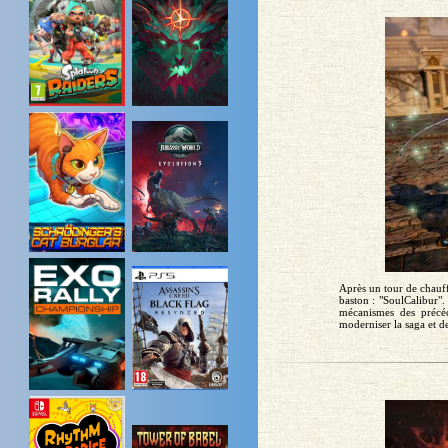
Après un tour de chauf
baston : "SoulCalibur"
mécanismes des précé
moderniser la saga et de