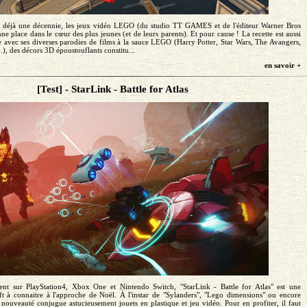
s déjà une décennie, les jeux vidéo LEGO (du studio TT GAMES et de l'éditeur Warner Bros
e place dans le cœur des plus jeunes (et de leurs parents). Et pour cause ! La recette est aussi
e avec ses diverses parodies de films à la sauce LEGO (Harry Potter, Star Wars, The Avangers,
.), des décors 3D époustouflants constitu...
en savoir +
[Test] - StarLink - Battle for Atlas
ent sur PlayStation4, Xbox One et Nintendo Switch, "StarLink - Battle for Atlas" est une
ft à connaitre à l'approche de Noël. À l'instar de "Sylanders", "Lego dimensions" ou encore
e nouveauté conjugue astucieusement jouets en plastique et jeu vidéo. Pour en profiter, il faut