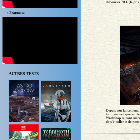
débourser 70 € (le prix 
› Pragmata
AUTRES TESTS
Depuis son lancement, 
tour jeu tactique en 
Wrokshop se sont succéd
de s’y coller et de nous 