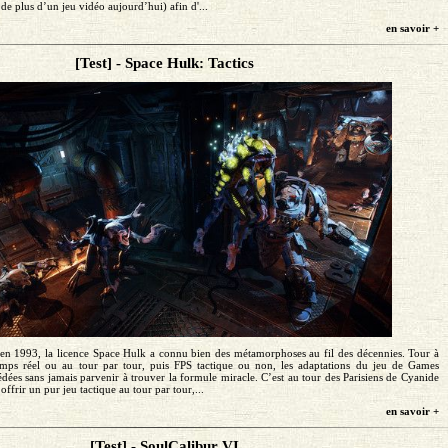
de plus d’un jeu vidéo aujourd’hui) afin d'...
en savoir +
[Test] - Space Hulk: Tactics
en 1993, la licence Space Hulk a connu bien des métamorphoses au fil des décennies. Tour à
temps réel ou au tour par tour, puis FPS tactique ou non, les adaptations du jeu de Games
ées sans jamais parvenir à trouver la formule miracle. C’est au tour des Parisiens de Cyanide
offrir un pur jeu tactique au tour par tour,...
en savoir +
[Test] - SoulCalibur VI