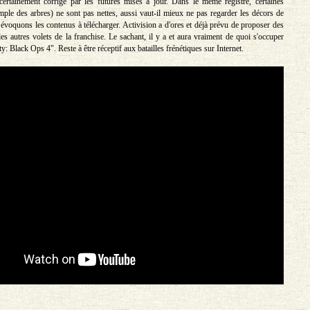
ertainement corrigé par les futures mises à jour. Dans le même registre, certaines
emple des arbres) ne sont pas nettes, aussi vaut-il mieux ne pas regarder les décors de
 évoquons les contenus à télécharger. Activision a d'ores et déjà prévu de proposer des
es autres volets de la franchise. Le sachant, il y a et aura vraiment de quoi s'occuper
y: Black Ops 4". Reste à être réceptif aux batailles frénétiques sur Internet.