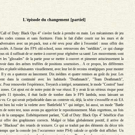
L'épisode du changement [partiel]
Call of Duty: Black Ops 4" s'avère facile à prendre en main. Les mécanismes de jeu
es codes connus et sans fioritures. Finis le fait d'aller courir sur les murs et de
dversaires avec un jet-pack, tout a été revu pour aller à l'essentiel : nous offrir des
sclés. A l'instar des FPS old-school, nous retrouvons des "médikits", ce qui change
pus où il suffisait de se mettre à couvert pour régénérer sa santé. Les mouvements sont
et les "glissades" de la partie pour se mettre à couvert et pimenter astucieusement la
oir dans des arènes truffées de positions sournoises... A ce propos, les différentes
es et plutôt séduisantes visuellement, avec leur lot de recoins stratégiques pour monter
Il y en a quatorze au lancement. Dix inédites et quatre remises au goût du jour. Les
vent dans la continuité avec les habituels "Deathmatch", "Team Deathmatch",
c. Pour renouveler l'expérience, Treyarch a intégré, notamment, le mode "Control" basé
 zones. Cet ajout est de notre point de vue réussi. Il y avait là un sérieux risque pour
après 11 épisodes, il était facile de tomber dans le FPS lambda, nous laissant un
 vu. Ce qui serait préjudiciable dans un contexte où, déjà, la série s'essouffle et où EA
 bien lui voler la vedette avec 'Battlefield V" qui intègre, lui aussi, un mode "Battle
s de notre test, nous avons pu apprécier le repositionnement. Mais regrettons, un fois
n de la campagne. Esthétiquement parlant, "Call of Duty: Black Ops 4" bénéficie d'un
i offre des graphismes corrects. Malgré ce bilan globalement positif, il arrive de
e "Blackout" des retards de textures. Ce qui se traduit par des éléments du décor très
e temps que la console (en l’occurrence notre PS4) calcule ce qu'elle doit afficher. Un