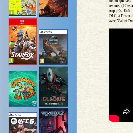
bémol qui sera c
textures (à l’ex
trop près. Enfin,
DLC, à l'instar d
avec "Call of Dut