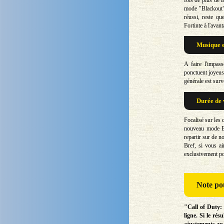
mode "Blackout" 
réussi, reste q
Fortinte à l'avant
Musique e
A faire l'impas
ponctuent joyeus
générale est survo
Durée de 
Focalisé sur les
nouveau mode Ba
repartir sur de 
Bref, si vous ai
exclusivement po
Note
pou
"Call of Duty:
ligne. Si le ré