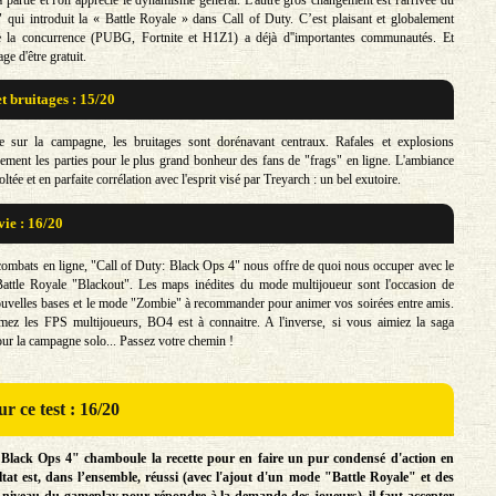
qui introduit la « Battle Royale » dans Call of Duty. C’est plaisant et globalement
ue la concurrence (PUBG, Fortnite et H1Z1) a déjà d''importantes communautés. Et
age d'être gratuit.
t bruitages : 15/20
se sur la campagne, les bruitages sont dorénavant centraux. Rafales et explosions
ement les parties pour le plus grand bonheur des fans de "frags" en ligne. L'ambiance
ltée et en parfaite corrélation avec l'esprit visé par Treyarch : un bel exutoire.
vie : 16/20
 combats en ligne, "Call of Duty: Black Ops 4" nous offre de quoi nous occuper avec le
ttle Royale "Blackout". Les maps inédites du mode multijoueur sont l'occasion de
nouvelles bases et le mode "Zombie" à recommander pour animer vos soirées entre amis.
mez les FPS multijoueurs, BO4 est à connaitre. A l'inverse, si vous aimiez la saga
ur la campagne solo... Passez votre chemin !
r ce test : 16/20
 Black Ops 4" chamboule la recette pour en faire un pur condensé d'action en
sultat est, dans l’ensemble, réussi (avec l'ajout d'un mode "Battle Royale" et des