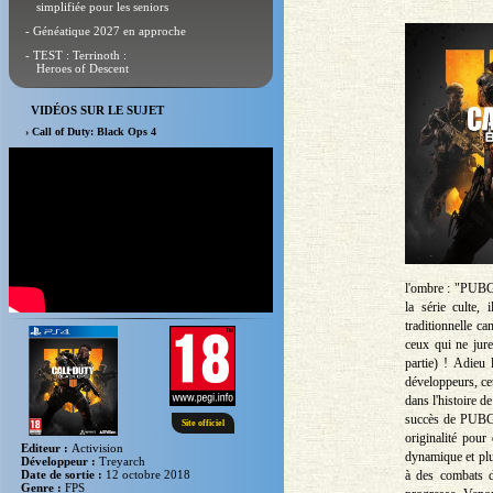
simplifiée pour les seniors
- Généatique 2027 en approche
- TEST : Terrinoth :
Heroes of Descent
VIDÉOS SUR LE SUJET
› Call of Duty: Black Ops 4
l'ombre : "PUBG"
la série culte,
traditionnelle c
ceux qui ne jure
partie) ! Adieu
développeurs, ce
dans l'histoire d
succès de PUBG, 
Site officiel
originalité pou
Editeur :
Activision
dynamique et plut
Développeur :
Treyarch
à des combats d
Date de sortie :
12 octobre 2018
Genre :
FPS