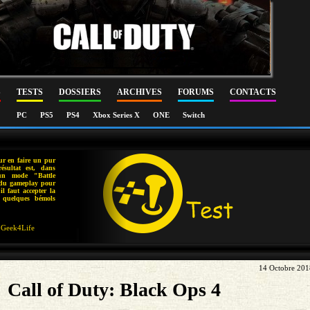
S
TESTS
DOSSIERS
ARCHIVES
FORUMS
CONTACTS
PC
PS5
PS4
Xbox Series X
ONE
Switch
ur en faire un pur
ésultat est, dans
'un mode "Battle
 du gameplay pour
l faut accepter la
 quelques bémols
Geek4Life
14 Octobre 201
Call of Duty: Black Ops 4