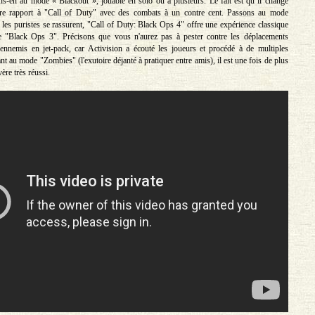
s-en au mode « Blackout », jouable en solo ou à plusieurs. Le fait est qu’il change
tre rapport à "Call of Duty" avec des combats à un contre cent. Passons au mode
 les puristes se rassurent, "Call of Duty: Black Ops 4" offre une expérience classique
e "Black Ops 3". Précisons que vous n'aurez pas à pester contre les déplacements
ennemis en jet-pack, car Activision a écouté les joueurs et procédé à de multiples
t au mode "Zombies" (l'exutoire déjanté à pratiquer entre amis), il est une fois de plus
vère très réussi.