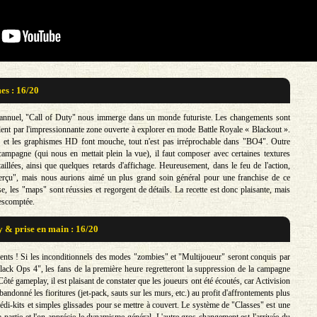
s : 16/20
 annuel, "Call of Duty" nous immerge dans un monde futuriste. Les changements sont
lent par l'impressionnante zone ouverte à explorer en mode Battle Royale « Blackout ».
 et les graphismes HD font mouche, tout n'est pas irréprochable dans "BO4". Outre
campagne (qui nous en mettait plein la vue), il faut composer avec certaines textures
aillées, ainsi que quelques retards d'affichage. Heureusement, dans le feu de l'action,
perçu", mais nous aurions aimé un plus grand soin général pour une franchise de ce
rse, les "maps" sont réussies et regorgent de détails. La recette est donc plaisante, mais
escomptée.
& prise en main : 16/20
ts ! Si les inconditionnels des modes "zombies" et "Multijoueur" seront conquis par
lack Ops 4", les fans de la première heure regretteront la suppression de la campagne
Côté gameplay, il est plaisant de constater que les joueurs ont été écoutés, car Activision
bandonné les fioritures (jet-pack, sauts sur les murs, etc.) au profit d'affrontements plus
édi-kits et simples glissades pour se mettre à couvert. Le système de "Classes" est une
a partie et l'on apprécie le dynamisme général. L'autre gros changement est l'arrivée du