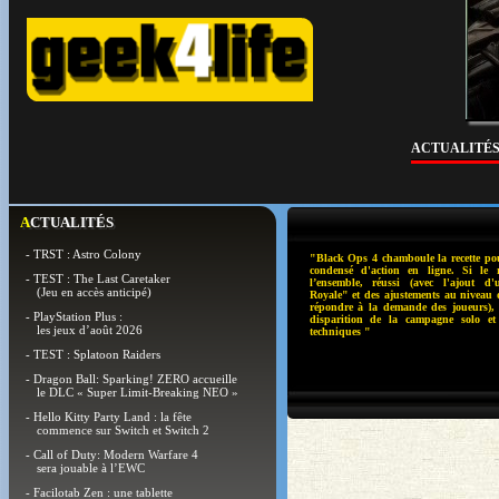
ACTUALITÉ
ACTUALITÉS
- TRST : Astro Colony
"Black Ops 4 chamboule la recette po
condensé d'action en ligne. Si le r
- TEST : The Last Caretaker
l’ensemble, réussi (avec l'ajout d
(Jeu en accès anticipé)
Royale" et des ajustements au niveau
répondre à la demande des joueurs), i
- PlayStation Plus :
disparition de la campagne solo et
les jeux d’août 2026
techniques "
- TEST : Splatoon Raiders
- Dragon Ball: Sparking! ZERO accueille
le DLC « Super Limit-Breaking NEO »
- Hello Kitty Party Land : la fête
commence sur Switch et Switch 2
- Call of Duty: Modern Warfare 4
sera jouable à l’EWC
- Facilotab Zen : une tablette