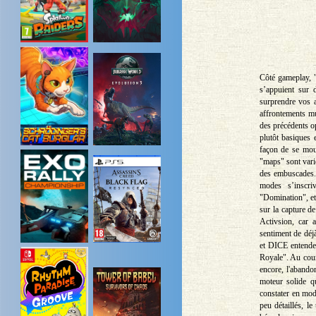
Côté gameplay, "
s’appuient sur d
surprendre vos a
affrontements mu
des précédents o
plutôt basiques 
façon de se mouv
"maps" sont varié
des embuscades. 
modes s’inscri
"Domination", et
sur la capture de
Activsion, car 
sentiment de déjà
et DICE entendent
Royale". Au cour
encore, l'abando
moteur solide qu
constater en mod
peu détaillés, l