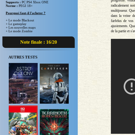
progresse. Venon
Supports :
PC PS4 Xbox ONE
radicalement no
Norme :
PEGI 18+
multijoueur. Que
Pourquoi faut-il l'acheter ?
dans la veine d
+ Le mode Blackout
farfelus de vos 
+ Le gameplay
ajustements. Quan
+ Les nouvelles maps
de la partie et s'a
+ Le mode Zombie
Note finale : 16/20
AUTRES TESTS