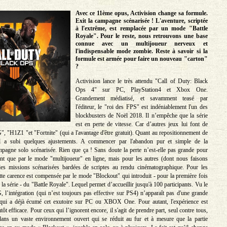
Avec ce 11ème opus, Activision change sa formule.
Exit la campagne scénarisée ! L'aventure, scriptée
à l'extrême, est remplacée par un mode "Battle
Royale". Pour le reste, nous retrouvons une base
connue avec un multijoueur nerveux et
l'indispensable mode zombie. Reste à savoir si la
formule est armée pour faire un nouveau "carton"
?
Activision lance le très attendu "Call of Duty: Black
Ops 4" sur PC, PlayStation4 et Xbox One.
Grandement médiatisé, et savamment teasé par
l'éditeur, le "roi des FPS" est indéniablement l'un des
blockbusters de Noël 2018. Il n’empêche que la série
est en perte de vitesse. Car d’autres jeux lui font de
, "H1Z1 "et "Fortnite" (qui a l'avantage d'être gratuit). Quant au repositionnement de
 il a subi quelques ajustements. A commencer par l'abandon pur et simple de la
ampagne solo scénarisée. Rien que ça ! Sans doute la perte n’est-elle pas grande pour
nt que par le mode "multijoueur" en ligne, mais pour les autres (dont nous faisons
 les missions scénarisées bardées de scriptes au rendu cinématographique. Pour les
tte carence est compensée par le mode "Blockout" qui introduit - pour la première fois
e la série - du "Battle Royale". Lequel permet d’accueillir jusqu'à 100 participants. Vu le
l’intégration (qui n’est toujours pas effective sur PS4) n’apparaît pas d'une grande
r qui a déjà écumé cet exutoire sur PC ou XBOX One. Pour autant, l'expérience est
ôt efficace. Pour ceux qui l’ignorent encore, il s'agit de prendre part, seul contre tous,
ans un vaste environnement ouvert qui se réduit au fur et à mesure que la partie