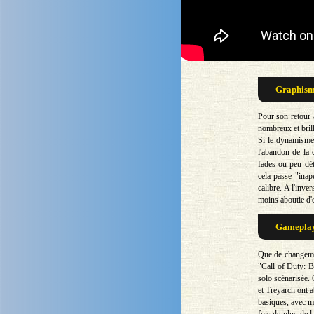
Graphisme
Pour son retour
nombreux et bril
Si le dynamisme
l'abandon de la 
fades ou peu dét
cela passe "ina
calibre. A l'inve
moins aboutie d'
Gameplay 
Que de changemen
"Call of Duty: B
solo scénarisée. 
et Treyarch ont a
basiques, avec m
fois de plus de l