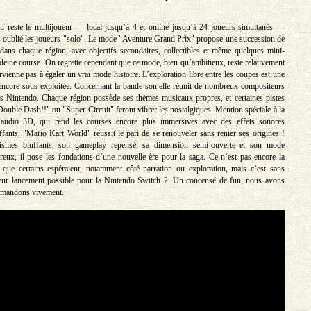
u reste le multijoueur — local jusqu’à 4 et online jusqu’à 24 joueurs simultanés —
 oublié les joueurs "solo". Le mode "Aventure Grand Prix" propose une succession de
 dans chaque région, avec objectifs secondaires, collectibles et même quelques mini-
pleine course. On regrette cependant que ce mode, bien qu’ambitieux, reste relativement
arvienne pas à égaler un vrai mode histoire. L’exploration libre entre les coupes est une
 encore sous-exploitée. Concernant la bande-son elle réunit de nombreux compositeurs
rs Nintendo. Chaque région possède ses thèmes musicaux propres, et certaines pistes
Double Dash!!" ou "Super Circuit" feront vibrer les nostalgiques. Mention spéciale à la
 audio 3D, qui rend les courses encore plus immersives avec des effets sonores
uffants. "Mario Kart World" réussit le pari de se renouveler sans renier ses origines !
ismes bluffants, son gameplay repensé, sa dimension semi-ouverte et son mode
reux, il pose les fondations d’une nouvelle ère pour la saga. Ce n’est pas encore la
e que certains espéraient, notamment côté narration ou exploration, mais c’est sans
lleur lancement possible pour la Nintendo Switch 2. Un concensé de fun, nous avons
ommandons vivement.