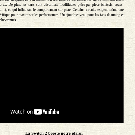
re... De plus, les karts sont désormais modifiables pièce par pièce (châssis, roues,
rs…), ce qui influe sur le comportement sur piste. Certains circuits exigent même une
écifique pour maximiser les performances. Un ajout bienvenu pour les fans de tuning et
 chevronnés.
La Switch 2 booste notre plaisir