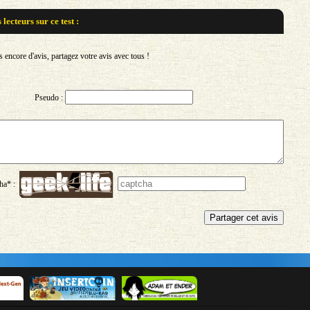
s lecteurs sur
ce test :
encore d'avis, partagez votre avis avec tous !
Pseudo :
ha* :