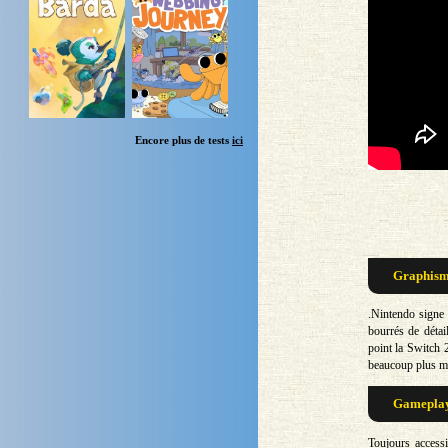
Encore plus de tests
ici
Graphisme
.Nintendo signe 
bourrés de détai
point la Switch 
beaucoup plus m
Gameplay 
Toujours access