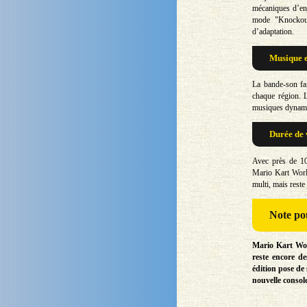
mécaniques d’en
mode "Knockout
d’adaptation.
Musique e
La bande-son fai
chaque région. L
musiques dynamiq
Durée de 
Avec près de 10
Mario Kart World
multi, mais reste
Note
pou
Mario Kart Worl
reste encore de
édition pose de
nouvelle consol