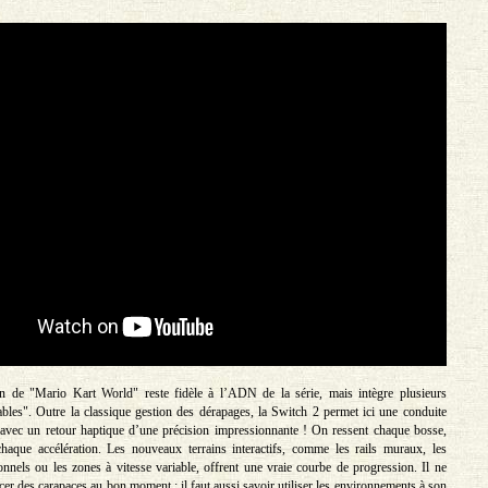
n de "Mario Kart World" reste fidèle à l’ADN de la série, mais intègre plusieurs
bles". Outre la classique gestion des dérapages, la Switch 2 permet ici une conduite
avec un retour haptique d’une précision impressionnante ! On ressent chaque bosse,
haque accélération. Les nouveaux terrains interactifs, comme les rails muraux, les
ionnels ou les zones à vitesse variable, offrent une vraie courbe de progression. Il ne
ncer des carapaces au bon moment : il faut aussi savoir utiliser les environnements à son