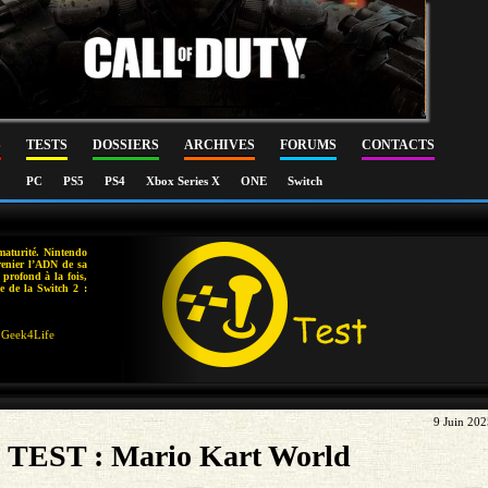
S
TESTS
DOSSIERS
ARCHIVES
FORUMS
CONTACTS
PC
PS5
PS4
Xbox Series X
ONE
Switch
maturité. Nintendo
 renier l’ADN de sa
t profond à la fois,
e de la Switch 2 :
Geek4Life
9 Juin 20
TEST : Mario Kart World