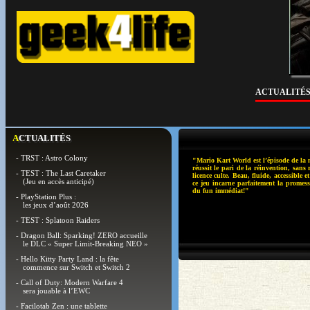
ACTUALITÉ
ACTUALITÉS
- TRST : Astro Colony
"Mario Kart World est l’épisode de la 
réussit le pari de la réinvention, sans
- TEST : The Last Caretaker
licence culte. Beau, fluide, accessible e
(Jeu en accès anticipé)
ce jeu incarne parfaitement la promess
du fun immédiat!"
- PlayStation Plus :
les jeux d’août 2026
- TEST : Splatoon Raiders
- Dragon Ball: Sparking! ZERO accueille
le DLC « Super Limit-Breaking NEO »
- Hello Kitty Party Land : la fête
commence sur Switch et Switch 2
- Call of Duty: Modern Warfare 4
sera jouable à l’EWC
- Facilotab Zen : une tablette