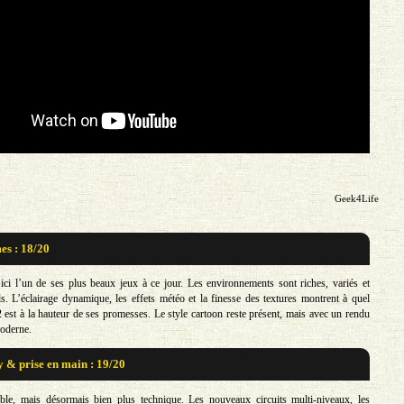
Geek4Life
s : 18/20
ici l’un de ses plus beaux jeux à ce jour. Les environnements sont riches, variés et
ls. L’éclairage dynamique, les effets météo et la finesse des textures montrent à quel
2 est à la hauteur de ses promesses. Le style cartoon reste présent, mais avec un rendu
oderne.
& prise en main : 19/20
ible, mais désormais bien plus technique. Les nouveaux circuits multi-niveaux, les