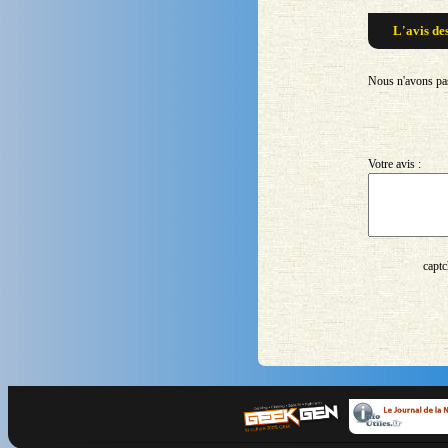
L'avis de
Nous n'avons pas 
Votre avis :
captc