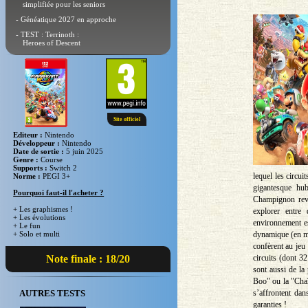
simplifiée pour les seniors
- Généatique 2027 en approche
- TEST : Terrinoth :
Heroes of Descent
Site officiel
Editeur :
Nintendo
Développeur :
Nintendo
Date de sortie :
5 juin 2025
Genre :
Course
Supports :
Switch 2
lequel les circui
Norme :
PEGI 3+
gigantesque h
Pourquoi faut-il l'acheter ?
Champignon revu
+ Les graphismes !
explorer entre
+ Les évolutions
environnement e
+ Le fun
dynamique (en mo
+ Solo et multi
confèrent au jeu
circuits (dont 3
Note finale : 18/20
sont aussi de la
Boo" ou la "Chaî
s’affrontent dan
AUTRES TESTS
garanties !