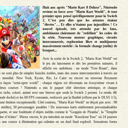
Huit ans après "Mario Kart 8 Deluxe", Nintendo
revient en force avec "Mario Kart World", le tout
premier opus pensé spécifiquement pour la Switch
2. C’est peu dire que les attentes étaient
"élevées"… Et elles n’étaient pas injustifiées ! Ce
nouvel épisode, très attendu par les fans,
ambitionne clairement de "redéfinir" les codes de
la série. Nouveau moteur graphique, circuits
interconnectés, exploration libre et multijoueur
massivement enrichi : la formule change (enfin) de
braquet...
Avec la sortie de la Switch 2, "Mario Kart World" est
le jeu du lancement et dès les premières minutes, il
affiche ses ambitions : un mode "Free Roam", dans
ts ne sont plus de simples boucles isolées, mais des zones interconnectées à travers un
ub mondial. New York, Kyoto, Rio, Le Caire ou encore un nouveau Royaume
 façon "semi-open world" : chaque région est désormais un écosystème vivant à
 deux courses ! Nintendo a mis le paquet côté direction artistique, et chaque
st riche, coloré, animé avec une finesse que seule la Switch 2 permet. Le rendu 4K
de docké) et les 60 FPS constants, renforcés par la fluidité (offerte par le DLSS 3.5),
 une finition exceptionnelle. Côté contenu, "Mario Kart World" ne déçoit pas avec : 96
2 inédits), 50 personnages jouables ! De nouveaux karts entièrement personnalisables
 partie, et une foultitude d’objets inédits comme le "Grappin de Piranha", la "Tempête
ne d’éclairs". Mieux encore, le jeu introduit un mode "Knockout Tour" où 24 joueurs
s une course à élimination qui culmine en un duel final explosif. Sensations fortes