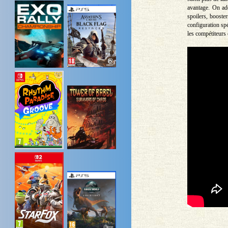
avantage. On ado
spoilers, booste
configuration sp
les compétiteurs