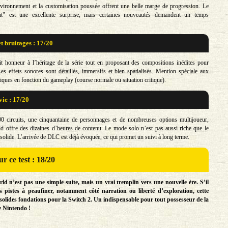
vironnement et la customisation poussée offrent une belle marge de progression. Le
" est une excellente surprise, mais certaines nouveautés demandent un temps
t bruitages : 17/20
t honneur à l’héritage de la série tout en proposant des compositions inédites pour
es effets sonores sont détaillés, immersifs et bien spatialisés. Mention spéciale aux
ues en fonction du gameplay (course normale ou situation critique).
vie : 17/20
0 circuits, une cinquantaine de personnages et de nombreuses options multijoueur,
 offre des dizaines d’heures de contenu. Le mode solo n’est pas aussi riche que le
 solide. L’arrivée de DLC est déjà évoquée, ce qui promet un suivi à long terme.
r ce test : 18/20
d n’est pas une simple suite, mais un vrai tremplin vers une nouvelle ère. S’il
s pistes à peaufiner, notamment côté narration ou liberté d’exploration, cette
 solides fondations pour la Switch 2. Un indispensable pour tout possesseur de la
e Nintendo !