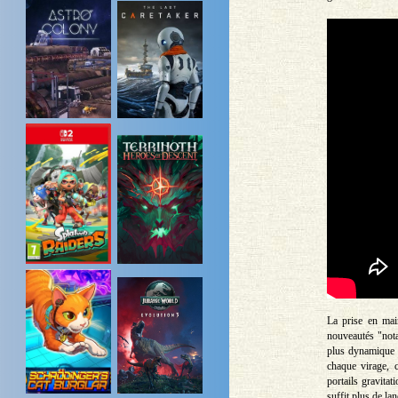
La prise en mai
nouveautés "nota
plus dynamique 
chaque virage, c
portails gravitat
suffit plus de la