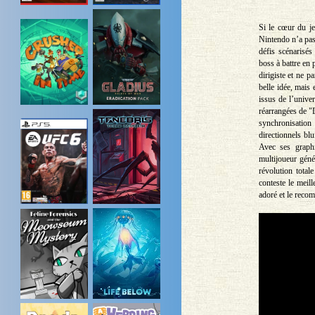
Si le cœur du je
Nintendo n’a pas
défis scénarisés
boss à battre en 
dirigiste et ne p
belle idée, mais
issus de l’unive
réarrangées de "
synchronisation
directionnels bl
Avec ses graph
multijoueur géné
révolution total
conteste le mei
adoré et le rec