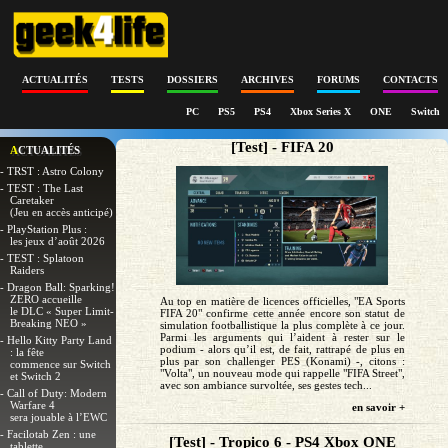
ACTUALITÉS
TESTS
DOSSIERS
ARCHIVES
FORUMS
CONTACTS
PC
PS5
PS4
Xbox Series X
ONE
Switch
[Test] - FIFA 20
ACTUALITÉS
- TRST : Astro Colony
- TEST : The Last
Caretaker
(Jeu en accès anticipé)
- PlayStation Plus :
les jeux d’août 2026
- TEST : Splatoon
Raiders
- Dragon Ball: Sparking!
ZERO accueille
Au top en matière de licences officielles, "EA Sports
le DLC « Super Limit-
FIFA 20" confirme cette année encore son statut de
Breaking NEO »
simulation footballistique la plus complète à ce jour.
Parmi les arguments qui l’aident à rester sur le
- Hello Kitty Party Land
podium - alors qu’il est, de fait, rattrapé de plus en
: la fête
plus par son challenger PES (Konami) -, citons :
commence sur Switch
"Volta", un nouveau mode qui rappelle "FIFA Street",
et Switch 2
avec son ambiance survoltée, ses gestes tech...
- Call of Duty: Modern
Warfare 4
en savoir +
sera jouable à l’EWC
- Facilotab Zen : une
[Test] - Tropico 6 - PS4 Xbox ONE
tablette