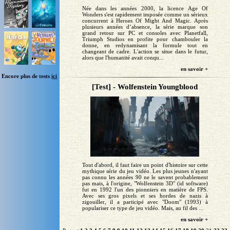
Née dans les années 2000, la licence Age Of
Wonders s'est rapidement imposée comme un sérieux
concurrent à Heroes Of Might And Magic. Après
plusieurs années d’absence, la série marque son
grand retour sur PC et consoles avec Planetfall,
Triumph Studios en profite pour chambouler la
donne, en redynamisant la formule tout en
changeant de cadre. L'action se situe dans le futur,
alors que l'humanité avait conqu...
en savoir +
Encore plus de tests
ici
[Test] - Wolfenstein Youngblood
Tout d'abord, il faut faire un point d'histoire sur cette
mythique série du jeu vidéo. Les plus jeunes n'ayant
pas connu les années 90 ne le savent probablement
pas mais, à l'origine, "Wolfenstein 3D" (id software)
fut en 1992 l'un des pionniers en matière de FPS.
Avec ses gros pixels et ses hordes de nazis à
zigouiller, il a participé avec "Doom" (1993) à
populariser ce type de jeu vidéo. Mais, au fil des ...
en savoir +