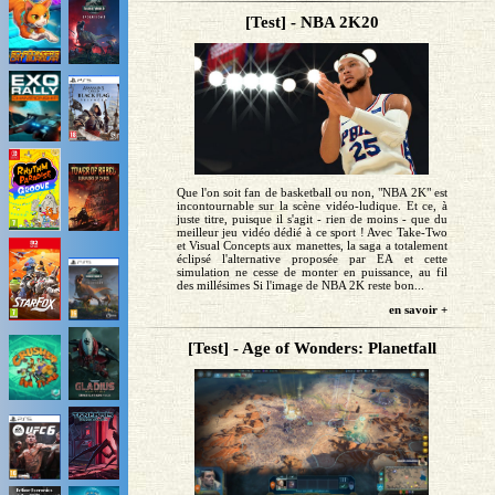
[Test] - NBA 2K20
Que l'on soit fan de basketball ou non, "NBA 2K" est
incontournable sur la scène vidéo-ludique. Et ce, à
juste titre, puisque il s'agit - rien de moins - que du
meilleur jeu vidéo dédié à ce sport ! Avec Take-Two
et Visual Concepts aux manettes, la saga a totalement
éclipsé l'alternative proposée par EA et cette
simulation ne cesse de monter en puissance, au fil
des millésimes Si l'image de NBA 2K reste bon...
en savoir +
[Test] - Age of Wonders: Planetfall