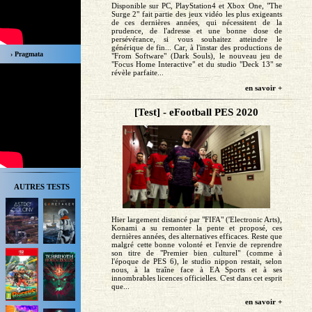
Disponible sur PC, PlayStation4 et Xbox One, "The
Surge 2" fait partie des jeux vidéo les plus exigeants
de ces dernières années, qui nécessitent de la
prudence, de l'adresse et une bonne dose de
persévérance, si vous souhaitez atteindre le
générique de fin... Car, à l'instar des productions de
› Pragmata
"From Software" (Dark Souls), le nouveau jeu de
"Focus Home Interactive" et du studio "Deck 13" se
révèle parfaite...
en savoir +
[Test] - eFootball PES 2020
AUTRES TESTS
Hier largement distancé par "FIFA" ('Electronic Arts),
Konami a su remonter la pente et proposé, ces
dernières années, des alternatives efficaces. Reste que
malgré cette bonne volonté et l'envie de reprendre
son titre de "Premier bien culturel" (comme à
l'époque de PES 6), le studio nippon restait, selon
nous, à la traîne face à EA Sports et à ses
innombrables licences officielles. C'est dans cet esprit
que...
en savoir +