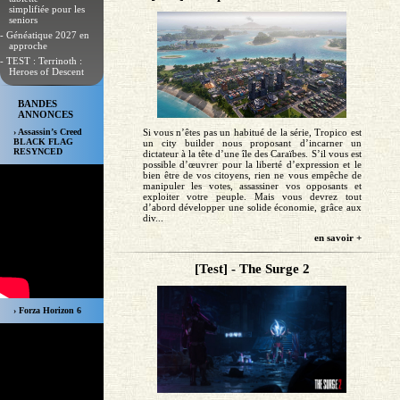
simplifiée pour les
seniors
- Généatique 2027 en
approche
- TEST : Terrinoth :
Heroes of Descent
BANDES
ANNONCES
Si vous n’êtes pas un habitué de la série, Tropico est
› Assassin’s Creed
BLACK FLAG
un city builder nous proposant d’incarner un
RESYNCED
dictateur à la tête d’une île des Caraïbes. S’il vous est
possible d’œuvrer pour la liberté d’expression et le
bien être de vos citoyens, rien ne vous empêche de
manipuler les votes, assassiner vos opposants et
exploiter votre peuple. Mais vous devrez tout
d’abord développer une solide économie, grâce aux
div...
en savoir +
[Test] - The Surge 2
› Forza Horizon 6