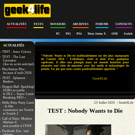
ACTUALITÉS
TESTS
DOSSIERS
ARCHIVES
FORUMS
CONTACTS
PC
PS5
PS4
Xbox Series X
ONE
Switch
ACTUALITÉS
- TRST : Astro Colony
"Nobody Wants to Die est indéniablement un des jeux marquants
- TEST : The Last
de l'année 2024 ! Esthétique, riche et doté d'un gameplay
Caretaker
captivant, il offre une plongée dans un monde futuriste pour
(Jeu en accès anticipé)
résoudre une série de meurtres avec des outils et technologies de
- PlayStation Plus :
pointe. Un jeu que nous avons particulièrement apprécié. "
les jeux d’août 2026
- TEST : Splatoon
Geek4Life
Raiders
- Dragon Ball: Sparking!
ZERO accueille
le DLC « Super Limit-
Breaking NEO »
- Hello Kitty Party Land
23 Juillet 2024 - Geek4Life
: la fête
TEST : Nobody Wants to Die
commence sur Switch
et Switch 2
- Call of Duty: Modern
Warfare 4
sera jouable à l’EWC
- Facilotab Zen : une
tablette