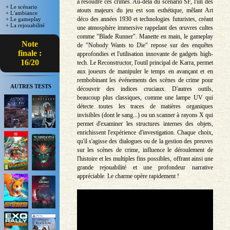
à résoudre ces crimes. Au-delà du scénario SF, l'un des
+ Le scénario
atouts majeurs du jeu est son esthétique, mêlant Art
+ L'ambiance
déco des années 1930 et technologies futuristes, créant
+ Le gameplay
+ La rejouabilité
une atmosphère immersive rappelant des œuvres cultes
comme "Blade Runner". Manette en main, le gameplay
Note
de "Nobody Wants to Die" repose sur des enquêtes
finale :
approfondies et l'utilisation innovante de gadgets high-
16/20
tech. Le Reconstructor, l'outil principal de Karra, permet
aux joueurs de manipuler le temps en avançant et en
rembobinant les événements des scènes de crime pour
AUTRES TESTS
découvrir des indices cruciaux. D'autres outils,
beaucoup plus classiques, comme une lampe UV qui
détecte toutes les traces de matières organiques
invisibles (dont le sang...) ou un scanner à rayons X qui
permet d'examiner les structures internes des objets,
enrichissent l'expérience d'investigation. Chaque choix,
qu'il s'agisse des dialogues ou de la gestion des preuves
sur les scènes de crime, influence le déroulement de
l'histoire et les multiples fins possibles, offrant ainsi une
grande rejouabilité et une profondeur narrative
appréciable. Le charme opère rapidement !