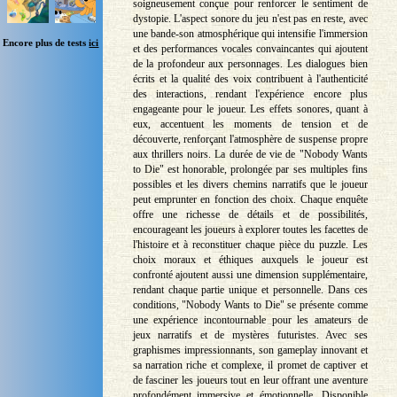
soigneusement conçue pour renforcer le sentiment de
dystopie. L'aspect sonore du jeu n'est pas en reste, avec
une bande-son atmosphérique qui intensifie l'immersion
Encore plus de tests
ici
et des performances vocales convaincantes qui ajoutent
de la profondeur aux personnages. Les dialogues bien
écrits et la qualité des voix contribuent à l'authenticité
des interactions, rendant l'expérience encore plus
engageante pour le joueur. Les effets sonores, quant à
eux, accentuent les moments de tension et de
découverte, renforçant l'atmosphère de suspense propre
aux thrillers noirs. La durée de vie de "Nobody Wants
to Die" est honorable, prolongée par ses multiples fins
possibles et les divers chemins narratifs que le joueur
peut emprunter en fonction des choix. Chaque enquête
offre une richesse de détails et de possibilités,
encourageant les joueurs à explorer toutes les facettes de
l'histoire et à reconstituer chaque pièce du puzzle. Les
choix moraux et éthiques auxquels le joueur est
confronté ajoutent aussi une dimension supplémentaire,
rendant chaque partie unique et personnelle. Dans ces
conditions, "Nobody Wants to Die" se présente comme
une expérience incontournable pour les amateurs de
jeux narratifs et de mystères futuristes. Avec ses
graphismes impressionnants, son gameplay innovant et
sa narration riche et complexe, il promet de captiver et
de fasciner les joueurs tout en leur offrant une aventure
profondément immersive et émotionnelle. Disponible