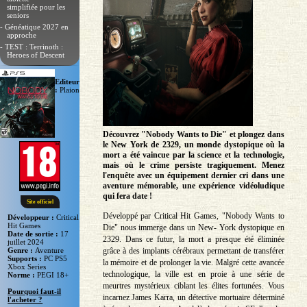
simplifiée pour les
seniors
- Généatique 2027 en
approche
- TEST : Terrinoth :
Heroes of Descent
Editeur
:
Plaion
Découvrez "Nobody Wants to Die" et plongez dans
le New York de 2329, un monde dystopique où la
mort a été vaincue par la science et la technologie,
mais où le crime persiste tragiquement. Menez
l'enquête avec un équipement dernier cri dans une
aventure mémorable, une expérience vidéoludique
qui fera date !
Site officiel
Développé par Critical Hit Games, "Nobody Wants to
Développeur :
Critical
Hit Games
Die" nous immerge dans un New- York dystopique en
Date de sortie :
17
2329. Dans ce futur, la mort a presque été éliminée
juillet 2024
grâce à des implants cérébraux permettant de transférer
Genre :
Aventure
Supports :
PC PS5
la mémoire et de prolonger la vie. Malgré cette avancée
Xbox Series
technologique, la ville est en proie à une série de
Norme :
PEGI 18+
meurtres mystérieux ciblant les élites fortunées. Vous
Pourquoi faut-il
incarnez James Karra, un détective mortuaire déterminé
l'acheter ?