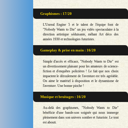
Graphismes : 17/20
L'Unreal Engine 5 et le talent de l'équipe font de
"Nobody Wants to Die" un jeu vidéo spectaculaire à la
direction artistique séduisante, mêlant Art déco des
années 1930 et technologies futuristes.
Gameplay & prise en main : 16/20
Simple d'accès et efficace, "Nobody Wants to Die" est
un divertissement plaisant pour les amateurs de science-
fiction et d'enquêtes policières ! Le fait que nos choix
impactent le déroulement de l'aventure est très agréable.
On aime le matériel à disposition et le dynamisme de
l'aventure. Une bonne pioche !
Musique et bruitages : 16/20
Au-delà des graphismes, "Nobody Wants to Die"
bénéficie d'une bande-son soignée qui nous immerge
pleinement dans son univers sombre et futuriste. Le tout
est abouti.