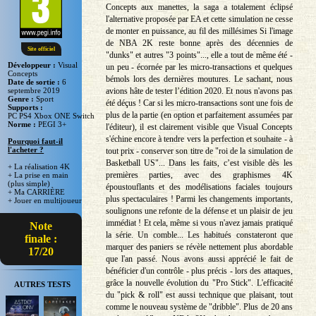
Concepts aux manettes, la saga a totalement éclipsé
l'alternative proposée par EA et cette simulation ne cesse
de monter en puissance, au fil des millésimes Si l'image
de NBA 2K reste bonne après des décennies de
Site officiel
"dunks" et autres "3 points"..., elle a tout de même été -
Développeur :
Visual
un peu - écornée par les micro-transactions et quelques
Concepts
bémols lors des dernières moutures. Le sachant, nous
Date de sortie :
6
avions hâte de tester l’édition 2020. Et nous n'avons pas
septembre 2019
Genre :
Sport
été déçus ! Car si les micro-transactions sont une fois de
Supports :
plus de la partie (en option et parfaitement assumées par
PC PS4 Xbox ONE Switch
Norme :
PEGI 3+
l'éditeur), il est clairement visible que Visual Concepts
s'échine encore à tendre vers la perfection et souhaite - à
Pourquoi faut-il
l'acheter ?
tout prix - conserver son titre de "roi de la simulation de
Basketball US"... Dans les faits, c’est visible dès les
+ La réalisation 4K
premières parties, avec des graphismes 4K
+ La prise en main
(plus simple)
époustouflants et des modélisations faciales toujours
+ Ma CARRIÈRE
plus spectaculaires ! Parmi les changements importants,
+ Jouer en multijoueur
soulignons une refonte de la défense et un plaisir de jeu
immédiat ! Et cela, même si vous n'avez jamais pratiqué
Note
la série. Un comble... Les habitués constateront que
finale :
marquer des paniers se révèle nettement plus abordable
17/20
que l'an passé. Nous avons aussi apprécié le fait de
bénéficier d'un contrôle - plus précis - lors des attaques,
grâce la nouvelle évolution du "Pro Stick". L'efficacité
AUTRES TESTS
du "pick & roll" est aussi technique que plaisant, tout
comme le nouveau système de "dribble". Plus de 20 ans