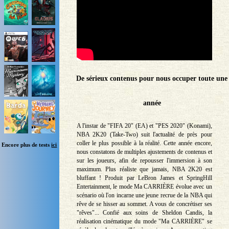
De sérieux contenus pour nous occuper toute une
année
A l'instar de "FIFA 20" (EA) et "PES 2020" (Konami),
NBA 2K20 (Take-Two) suit l'actualité de près pour
coller le plus possible à la réalité. Cette année encore,
Encore plus de tests
ici
nous constatons de multiples ajustements de contenus et
sur les joueurs, afin de repousser l'immersion à son
maximum. Plus réaliste que jamais, NBA 2K20 est
bluffant ! Produit par LeBron James et SpringHill
Entertainment, le mode Ma CARRIÈRE évolue avec un
scénario où l'on incarne une jeune recrue de la NBA qui
rêve de se hisser au sommet. A vous de concrétiser ses
"rêves"... Confié aux soins de Sheldon Candis, la
réalisation cinématique du mode "Ma CARRIÈRE" se