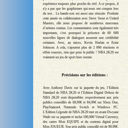
expérience toujours plus proche du réel. A ce propos, il
n'y a pas que les graphismes qui nous ont conquis lors
du test... La bande-son est aussi une réussite. Produite
cette année en collaboration avec Steve Stout et United
Masters, elle nous propose de nombreux morceaux
d’artistes connus. Les commentaires sont également très
importants, c'est pourquoi la présence de 60 000
nouvelles lignes de dialogues assurent une crédibilité
certaines. Avec, au micro, Kevin Harlan et Ernie
Johnson. A cela, s'ajoutent plus de 2 000 réactions et
effets sonores, rien que pour le public ! NBA 2K20 est
vraiment un jeu de sport hors norme.
Précisions sur les éditions :
Avec Anthony Davis sur la jaquette du jeu, l’Edition
Standard de NBA 2K20 et l’Edition Digital Deluxe de
NBA 2K20 sont disponibles respectivement aux prix
publics conseillés de 69,99€ et 84,99€ sur Xbox One,
PlayStation4, Nintendo Switch et Windows PC.
L’Edition Légende de NBA 2K20 met en avant Dwyane
Wade sur sa jaquette et inclut 100,000 Virtual Currency,
des cartes Mon EQUIPE et du contenu digital pour
Mon JOUEUR. Son prix public conseillé est de 99,99€.