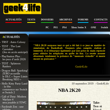
ACTUALITÉS
TESTS
DOSSIERS
ARCHIVES
FORUMS
CONTACTS
PC
PS5
PS4
Xbox Series X
ONE
Switch
ACTUALITÉS
- TRST : Astro Colony
"NBA 2K20 surpasse tout ce qui a été fait à ce jour en matière de
- TEST : The Last
simulation de Basketball. Toujours plus complet, réaliste et
Caretaker
immersif, il se démarque également par une prise en main repensée
(Jeu en accès anticipé)
pour séduire les néophytes en quête de fun. La recette assume
- PlayStation Plus :
désormais totalement la présence de "monnaie virtuelle" et monte
encore en puissance "
les jeux d’août 2026
- TEST : Splatoon
Raiders
Geek4Life
- Dragon Ball: Sparking!
ZERO accueille
le DLC « Super Limit-
Breaking NEO »
- Hello Kitty Party Land
10 septembre 2019 - Geek4Life
: la fête
NBA 2K20
commence sur Switch
et Switch 2
- Call of Duty: Modern
Warfare 4
sera jouable à l’EWC
Take-
Two et
- Facilotab Zen : une
tablette