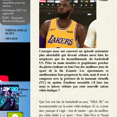
Visual
simplifiée pour les
seniors
- Généatique 2027 en
approche
- TEST : Terrinoth :
Heroes of Descent
VIDÉOS SUR LE
SUJET
› NBA 2K20
Concepts nous ont concocté un épisode nettement
plus abordable qui devrait séduire aussi bien les
néophytes que les inconditionnels du basketball
US. Prise en main intuitive et graphismes proches
du photo-réalisme en font l'un des meilleurs jeux de
sport de la fin d'année. Les ajustements et
améliorations font progresser la série, mais il reste à
composer avec la présence de la monnaie virtuelle
(VC) en option. Étudions ensemble s'il faut (ou
non) se laisser séduire par cette nouvelle saison
Editeur :
vidéo-ludique ?
2K
Sports
Que l'on soit fan de basketball ou non, "NBA 2K" est
incontournable sur la scène vidéo-ludique. Et ce, à juste
titre, puisque il s'agit - rien de moins - que du meilleur
jeu vidéo dédié à ce sport ! Avec Take-Two et Visual