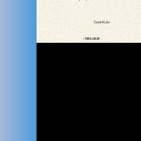
Geek4Life
› NBA 2K20