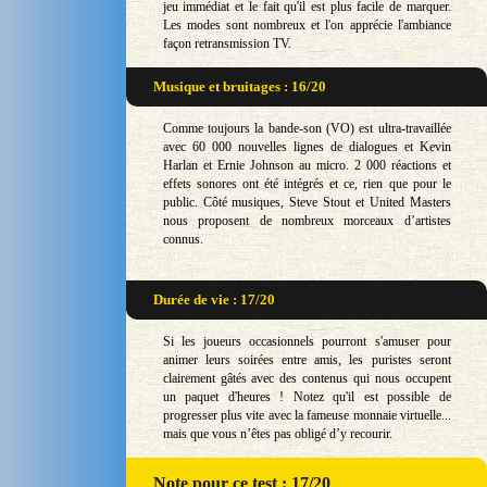
jeu immédiat et le fait qu'il est plus facile de marquer.
Les modes sont nombreux et l'on apprécie l'ambiance
façon retransmission TV.
Musique et bruitages : 16/20
Comme toujours la bande-son (VO) est ultra-travaillée
avec 60 000 nouvelles lignes de dialogues et Kevin
Harlan et Ernie Johnson au micro. 2 000 réactions et
effets sonores ont été intégrés et ce, rien que pour le
public. Côté musiques, Steve Stout et United Masters
nous proposent de nombreux morceaux d’artistes
connus.
Durée de vie : 17/20
Si les joueurs occasionnels pourront s'amuser pour
animer leurs soirées entre amis, les puristes seront
clairement gâtés avec des contenus qui nous occupent
un paquet d'heures ! Notez qu'il est possible de
progresser plus vite avec la fameuse monnaie virtuelle...
mais que vous n’êtes pas obligé d’y recourir.
Note
pour ce test : 17/20