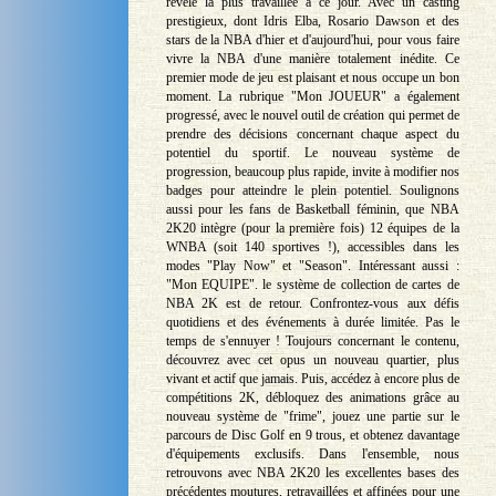
révèle la plus travaillée à ce jour. Avec un casting
prestigieux, dont Idris Elba, Rosario Dawson et des
stars de la NBA d'hier et d'aujourd'hui, pour vous faire
vivre la NBA d'une manière totalement inédite. Ce
premier mode de jeu est plaisant et nous occupe un bon
moment. La rubrique "Mon JOUEUR" a également
progressé, avec le nouvel outil de création qui permet de
prendre des décisions concernant chaque aspect du
potentiel du sportif. Le nouveau système de
progression, beaucoup plus rapide, invite à modifier nos
badges pour atteindre le plein potentiel. Soulignons
aussi pour les fans de Basketball féminin, que NBA
2K20 intègre (pour la première fois) 12 équipes de la
WNBA (soit 140 sportives !), accessibles dans les
modes "Play Now" et "Season". Intéressant aussi :
"Mon EQUIPE". le système de collection de cartes de
NBA 2K est de retour. Confrontez-vous aux défis
quotidiens et des événements à durée limitée. Pas le
temps de s'ennuyer ! Toujours concernant le contenu,
découvrez avec cet opus un nouveau quartier, plus
vivant et actif que jamais. Puis, accédez à encore plus de
compétitions 2K, débloquez des animations grâce au
nouveau système de "frime", jouez une partie sur le
parcours de Disc Golf en 9 trous, et obtenez davantage
d'équipements exclusifs. Dans l'ensemble, nous
retrouvons avec NBA 2K20 les excellentes bases des
précédentes moutures, retravaillées et affinées pour une