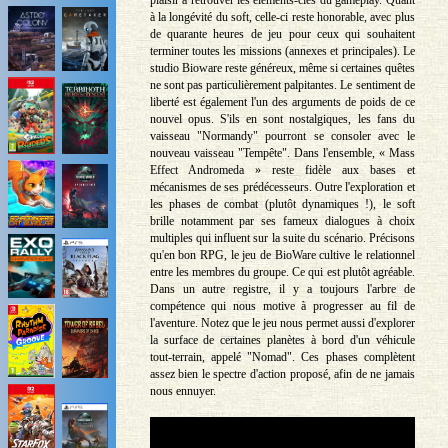
à la longévité du soft, celle-ci reste honorable, avec plus
de quarante heures de jeu pour ceux qui souhaitent
terminer toutes les missions (annexes et principales). Le
studio Bioware reste généreux, même si certaines quêtes
ne sont pas particulièrement palpitantes. Le sentiment de
liberté est également l'un des arguments de poids de ce
nouvel opus. S'ils en sont nostalgiques, les fans du
vaisseau "Normandy" pourront se consoler avec le
nouveau vaisseau "Tempête". Dans l'ensemble, « Mass
Effect Andromeda » reste fidèle aux bases et
mécanismes de ses prédécesseurs. Outre l'exploration et
les phases de combat (plutôt dynamiques !), le soft
brille notamment par ses fameux dialogues à choix
multiples qui influent sur la suite du scénario. Précisons
qu'en bon RPG, le jeu de BioWare cultive le relationnel
entre les membres du groupe. Ce qui est plutôt agréable.
Dans un autre registre, il y a toujours l'arbre de
compétence qui nous motive à progresser au fil de
l'aventure. Notez que le jeu nous permet aussi d'explorer
la surface de certaines planètes à bord d'un véhicule
tout-terrain, appelé "Nomad". Ces phases complètent
assez bien le spectre d'action proposé, afin de ne jamais
nous ennuyer.