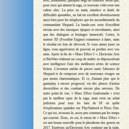
avec, notamment, quelques bugs de collision. Reste que,
pour ceux qui aiment la saga, ce nouveau volet reste une
valeur sûre. La prise en main, intuitive et dotée de
difficultés ajustables, en fait un excellent divertissement
aussi bien pour les néophytes que les inconditionnels du
commandant Shepard. La bande-son reste d'excellent
niveau avec des musiques épiques et envoûtantes, ainsi
que des dialogues et bruitages immersifs. Certes, le
moteur 3D (Frostbite Engine) commence à dater, mais
le résultat est loin de décevoir. Si vous aimez jouer en
ligne, vous apprécierez de pouvoir en profiter avec vos
amis. Après la fin de « Mass Effect 3 », Electronic Arts
et BioWare réalisent un coup de maître en dépoussiérant
avec intelligence l'une des meilleures séries de science
fiction. L'aventure mérite de passer outre l'absence de
Shepard et de composer avec de nouveaux visages un
peu moins charismatiques. Et ce, d'autant plus que le
gameplay a encore progressé, via des phases d'action
diversifiées et des combats encore plus nerveux. De
notre point de vue, « Mass Effect Andromeda » n'est
pas le meilleur opus de la saga, mais reste un achat
judicieux pour tous les fans de SF en quête
d'explorations spatiales sur PlayStation4 et Xbox One.
Ce qui est, avouons-le, assez peu commun par les temps
qui courent. Donc, en soi, le retour de « Mass Effect »
est une bonne nouvelle pour le pluralisme des genres en
2017. Espérons qu'Electronic Arts continue par la suite,