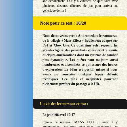
son dénouement. Et il y a vraiment de quoi faire avec
plusieurs dizaines d'heures de jeu pour arriver au
générique de fin !
Note
pour ce test : 16/20
Nous découvrons avec « Andromeda » le renouveau
de la trilogie « Mass Effect » habilement adapté sur
PS4 et Xbox One. Ce quatrième volet reprend les
grandes lignes des précédents épisodes et y ajoute
quelques améliorations dont un système de combat
plus dynamique. Les quêtes sont toujours aussi
nombreuses et diversifiées ce qui assure des heures
d'exploration. Le bilan est positif, même si nous
avons pu constater quelques légers défauts
techniques. Les fans et néophytes pourront
pleinement profiter du passage à la HD.
L'avis des lecteurs sur
ce test :
Le jeudi 06 avril 19:17
Sympa ce nouveau MASS EFFECT, mais il y
effectivement quelques problèmes techniques au