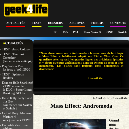
ACTUALITÉS
TESTS
DOSSIERS
ARCHIVES
FORUMS
CONTACTS
PC
PS5
PS4
Xbox Series X
ONE
Switch
ACTUALITÉS
- TRST : Astro Colony
"Nous découvrons avec « Andromeda » le renouveau de la trilogie
- TEST : The Last
« Mass Effect » habilement adapté sur PS4 et Xbox One. Ce
Caretaker
quatrième volet reprend les grandes lignes des précédents épisodes
(Jeu en accès anticipé)
et y ajoute quelques améliorations dont un système de combat plus
- PlayStation Plus :
dynamique. Les quêtes sont toujours aussi nombreuses et
diversifiées"
les jeux d’août 2026
- TEST : Splatoon
Raiders
Geek4Life
- Dragon Ball: Sparking!
ZERO accueille
le DLC « Super Limit-
Breaking NEO »
- Hello Kitty Party Land
6 Avril 2017 - Geek4Life
: la fête
Mass Effect: Andromeda
commence sur Switch
et Switch 2
- Call of Duty: Modern
Warfare 4
sera jouable à l’EWC
Grand
nom
- Facilotab Zen : une
tablette