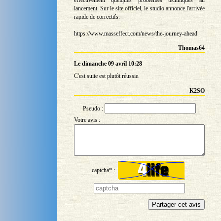
lancement. Sur le site officiel, le studio annonce l'arrivée
rapide de correctifs.
https://www.masseffect.com/news/the-journey-ahead
Thomas64
Le dimanche 09 avril 10:28
C'est suite est plutôt réussie.
K2SO
Pseudo :
Votre avis :
captcha* :