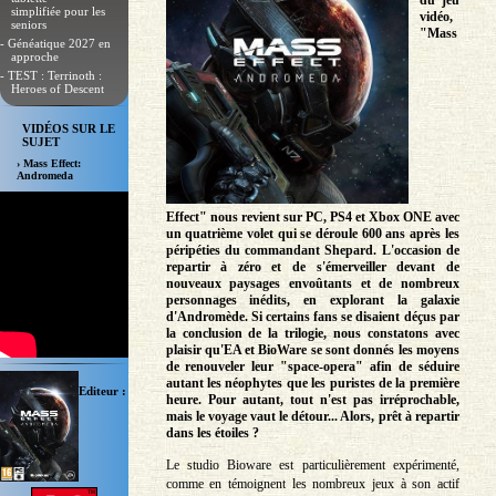
du jeu
simplifiée pour les
vidéo,
seniors
"Mass
- Généatique 2027 en
approche
- TEST : Terrinoth :
Heroes of Descent
VIDÉOS SUR LE
SUJET
› Mass Effect:
Andromeda
Effect" nous revient sur PC, PS4 et Xbox ONE avec
un quatrième volet qui se déroule 600 ans après les
péripéties du commandant Shepard. L'occasion de
repartir à zéro et de s'émerveiller devant de
nouveaux paysages envoûtants et de nombreux
personnages inédits, en explorant la galaxie
d'Andromède. Si certains fans se disaient déçus par
la conclusion de la trilogie, nous constatons avec
plaisir qu'EA et BioWare se sont donnés les moyens
de renouveler leur "space-opera" afin de séduire
autant les néophytes que les puristes de la première
Editeur :
heure. Pour autant, tout n'est pas irréprochable,
mais le voyage vaut le détour... Alors, prêt à repartir
dans les étoiles ?
Le studio Bioware est particulièrement expérimenté,
comme en témoignent les nombreux jeux à son actif