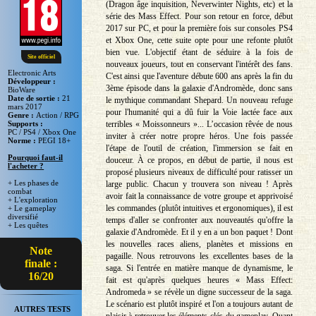
(Dragon âge inquisition, Neverwinter Nights, etc) et la
série des Mass Effect. Pour son retour en force, début
2017 sur PC, et pour la première fois sur consoles PS4
et Xbox One, cette suite opte pour une refonte plutôt
bien vue. L'objectif étant de séduire à la fois de
Site officiel
nouveaux joueurs, tout en conservant l'intérêt des fans.
Electronic Arts
C'est ainsi que l'aventure débute 600 ans après la fin du
Développeur :
3ème épisode dans la galaxie d'Andromède, donc sans
BioWare
Date de sortie :
21
le mythique commandant Shepard. Un nouveau refuge
mars 2017
pour l'humanité qui a dû fuir la Voie lactée face aux
Genre :
Action / RPG
terribles « Moissonneurs »... L’occasion rêvée de nous
Supports :
PC / PS4 / Xbox One
inviter à créer notre propre héros. Une fois passée
Norme :
PEGI 18+
l'étape de l'outil de création, l'immersion se fait en
Pourquoi faut-il
douceur. À ce propos, en début de partie, il nous est
l'acheter ?
proposé plusieurs niveaux de difficulté pour ratisser un
+ Les phases de
large public. Chacun y trouvera son niveau ! Après
combat
avoir fait la connaissance de votre groupe et apprivoisé
+ L'exploration
les commandes (plutôt intuitives et ergonomiques), il est
+ Le gameplay
diversifié
temps d'aller se confronter aux nouveautés qu'offre la
+ Les quêtes
galaxie d'Andromède. Et il y en a un bon paquet ! Dont
les nouvelles races aliens, planètes et missions en
Note
pagaille. Nous retrouvons les excellentes bases de la
finale :
saga. Si l'entrée en matière manque de dynamisme, le
16/20
fait est qu'après quelques heures « Mass Effect:
Andromeda » se révèle un digne successeur de la saga.
Le scénario est plutôt inspiré et l'on a toujours autant de
AUTRES TESTS
plaisir à retrouver les éléments-clés du gameplay. Quant