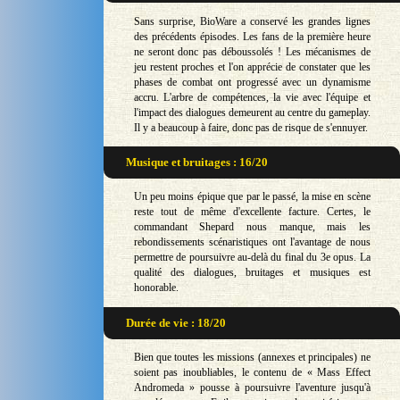
Sans surprise, BioWare a conservé les grandes lignes
des précédents épisodes. Les fans de la première heure
ne seront donc pas déboussolés ! Les mécanismes de
jeu restent proches et l'on apprécie de constater que les
phases de combat ont progressé avec un dynamisme
accru. L'arbre de compétences, la vie avec l'équipe et
l'impact des dialogues demeurent au centre du gameplay.
Il y a beaucoup à faire, donc pas de risque de s'ennuyer.
Musique et bruitages : 16/20
Un peu moins épique que par le passé, la mise en scène
reste tout de même d'excellente facture. Certes, le
commandant Shepard nous manque, mais les
rebondissements scénaristiques ont l'avantage de nous
permettre de poursuivre au-delà du final du 3e opus. La
qualité des dialogues, bruitages et musiques est
honorable.
Durée de vie : 18/20
Bien que toutes les missions (annexes et principales) ne
soient pas inoubliables, le contenu de « Mass Effect
Andromeda » pousse à poursuivre l'aventure jusqu'à