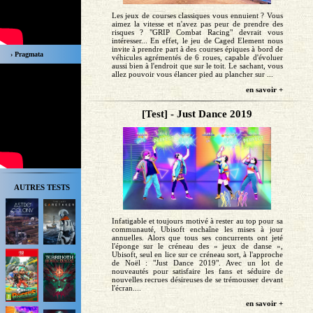
Les jeux de courses classiques vous ennuient ? Vous
aimez la vitesse et n'avez pas peur de prendre des
risques ? "GRIP Combat Racing" devrait vous
intéresser... En effet, le jeu de Caged Element nous
invite à prendre part à des courses épiques à bord de
› Pragmata
véhicules agrémentés de 6 roues, capable d'évoluer
aussi bien à l'endroit que sur le toit. Le sachant, vous
allez pouvoir vous élancer pied au plancher sur ...
en savoir +
[Test] - Just Dance 2019
AUTRES TESTS
Infatigable et toujours motivé à rester au top pour sa
communauté, Ubisoft enchaîne les mises à jour
annuelles. Alors que tous ses concurrents ont jeté
l'éponge sur le créneau des « jeux de danse »,
Ubisoft, seul en lice sur ce créneau sort, à l'approche
de Noël : "Just Dance 2019". Avec un lot de
nouveautés pour satisfaire les fans et séduire de
nouvelles recrues désireuses de se trémousser devant
l'écran....
en savoir +