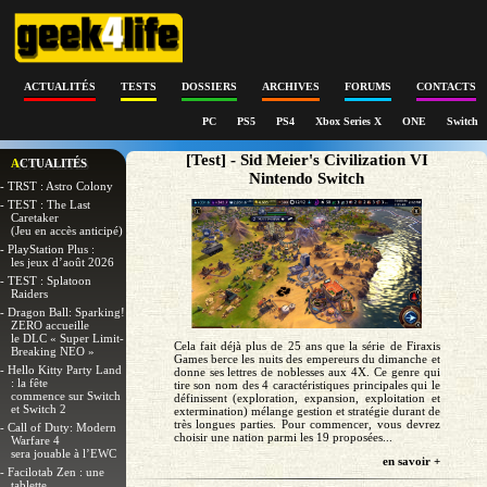
ACTUALITÉS
TESTS
DOSSIERS
ARCHIVES
FORUMS
CONTACTS
PC
PS5
PS4
Xbox Series X
ONE
Switch
[Test] - Sid Meier's Civilization VI
ACTUALITÉS
Nintendo Switch
- TRST : Astro Colony
- TEST : The Last
Caretaker
(Jeu en accès anticipé)
- PlayStation Plus :
les jeux d’août 2026
- TEST : Splatoon
Raiders
- Dragon Ball: Sparking!
ZERO accueille
le DLC « Super Limit-
Cela fait déjà plus de 25 ans que la série de Firaxis
Breaking NEO »
Games berce les nuits des empereurs du dimanche et
- Hello Kitty Party Land
donne ses lettres de noblesses aux 4X. Ce genre qui
: la fête
tire son nom des 4 caractéristiques principales qui le
commence sur Switch
définissent (exploration, expansion, exploitation et
et Switch 2
extermination) mélange gestion et stratégie durant de
très longues parties. Pour commencer, vous devrez
- Call of Duty: Modern
choisir une nation parmi les 19 proposées...
Warfare 4
sera jouable à l’EWC
en savoir +
- Facilotab Zen : une
tablette