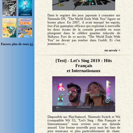
Dans le registre des jeux japonais à connaitre sur
Nintendo DS, "The World Ends With You" figure en
bonne place. En 2007, il avait marqué les esprits,
fort d'un gameplay efficace qui exploitait à merveille
les deux écrans de la console portable en nous
plongeant dans le célèbre quartier tokyoïte de
Shibuya. Fort de ce succès, "The World Ends With
You" ne devait pas tomber dans l'oubli. Et c'est
justement ce...
Encore plus de tests
ici
en savoir +
[Test] - Let's Sing 2019 : Hits
Français
et Internationaux
Disponible sur PlayStation4, Nintendo Switch et Wii
(compatible Wii U), "Let's Sing : Hits Français et
Internationaux" nous revient avec son épisode
annuel. Une bonne nouvelle pour tous les fans de
jeux musicaux et plus particulièrement de chant.