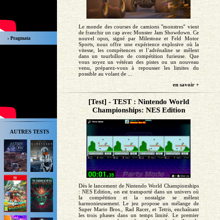
Le monde des courses de camions "monstres" vient
de franchir un cap avec Monster Jam Showdown. Ce
› Pragmata
nouvel opus, signé par Milestone et Feld Motor
Sports, nous offre une expérience explosive où la
vitesse, les compétences et l’adrénaline se mêlent
dans un tourbillon de compétition furieuse. Que
vous soyez un vétéran des pistes ou un nouveau
venu, préparez-vous à repousser les limites du
possible au volant de ...
en savoir +
[Test] - TEST : Nintendo World
Championships: NES Edition
AUTRES TESTS
Dès le lancement de Nintendo World Championships
: NES Edition, on est transporté dans un univers où
la compétition et la nostalgie se mêlent
harmonieusement. Le jeu propose un mélange de
Super Mario Bros., Rad Racer, et Tetris, enchaînant
les trois phases dans un temps limité. Le premier