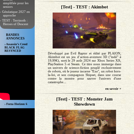
simplifiée pour les
[Test] - TEST : Akimbot
seniors
- Généatique 2027 en
approche
- TEST : Terrinoth :
Heroes of Descent
BANDES
ANNONCES
› Assassin’s Creed
BLACK FLAG
RESYNCED
Développé par Evil Raptor et édité par PLAION,
Akimbot est un jeu d’action-aventure 3D ("indé" à
19,99€), sorti le 29 août 2024 sur Xbox Series X|S,
PlayStation 5 et Steam. Ce titre nous immerge dans
un univers de science-fiction peuplé exclusivement
de robots, où le joueur incarne "Exe", un robot hors-
la-loi, et son compagnon Shipset, dans une course
contre la montre pour sauver l'univers d'une
catastrophe...
en savoir +
[Test] - TEST : Monster Jam
Showdown
› Forza Horizon 6