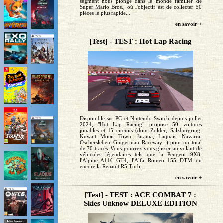
segment nous plonge dans le monde familier de
Super Mario Bros., où l'objectif est de collecter 50
pièces le plus rapide...
en savoir +
[Test] - TEST : Hot Lap Racing
Disponible sur PC et Nintendo Switch depuis juillet
2024, "Hot Lap Racing" propose 50 voitures
jouables et 15 circuits (dont Zolder, Salzburgring,
Kuwait Motor Town, Jarama, Laquais, Navarra,
Oschersleben, Gingerman Raceway...) pour un total
de 70 tracés. Vous pourrez vous glisser au volant de
véhicules légendaires tels que la Peugeot 9X8,
l'Alpine A110 GT4, l'Alfa Romeo 155 DTM ou
encore la Renault R5 Turb...
en savoir +
[Test] - TEST : ACE COMBAT 7 :
Skies Unknow DELUXE EDITION