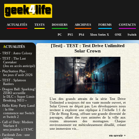
ACTUALITÉS
TESTS
DOSSIERS
ARCHIVES
FORUMS
CONTACTS
PC
PS5
PS4
Xbox Series X
ONE
Switch
[Test] - TEST : Test Drive Unlimited
ACTUALITÉS
Solar Crown
- TRST : Astro Colony
- TEST : The Last
Caretaker
(Jeu en accès anticipé)
- PlayStation Plus :
les jeux d’août 2026
- TEST : Splatoon
Raiders
- Dragon Ball: Sparking!
ZERO accueille
le DLC « Super Limit-
L'un des grands attraits de la série Test Drive
Breaking NEO »
Unlimited a toujours été son vaste monde ouvert, et
- Hello Kitty Party Land
Solar Crown ne déçoit pas. Les développeurs nous
: la fête
invitent à explorer une réplique à l’échelle 1:1 de
commence sur Switch
l’île de Hong Kong, offrant une grande diversité de
et Switch 2
paysages, allant des rues animées de la ville aux
routes sinueuses des montagnes. Chaque
- Call of Duty: Modern
environnement est méticuleusement détaillé, créant
Warfare 4
une immersion vis...
sera jouable à l’EWC
- Facilotab Zen : une
en savoir +
tablette