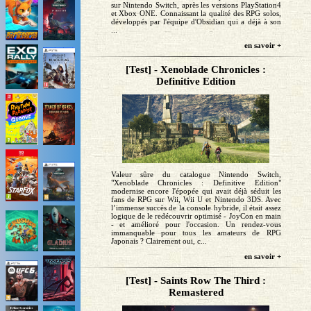
sur Nintendo Switch, après les versions PlayStation4
et Xbox ONE. Connaissant la qualité des RPG solos,
développés par l'équipe d'Obsidian qui a déjà à son
...
en savoir +
[Test] - Xenoblade Chronicles :
Definitive Edition
Valeur sûre du catalogue Nintendo Switch,
"Xenoblade Chronicles : Definitive Edition"
modernise encore l'épopée qui avait déjà séduit les
fans de RPG sur Wii, Wii U et Nintendo 3DS. Avec
l’immense succès de la console hybride, il était assez
logique de le redécouvrir optimisé - JoyCon en main
- et amélioré pour l'occasion. Un rendez-vous
immanquable pour tous les amateurs de RPG
Japonais ? Clairement oui, c...
en savoir +
[Test] - Saints Row The Third :
Remastered