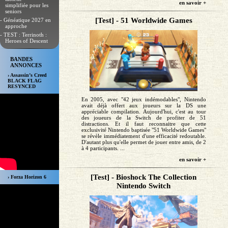
en savoir +
simplifiée pour les
seniors
[Test] - 51 Worldwide Games
- Généatique 2027 en
approche
- TEST : Terrinoth :
Heroes of Descent
BANDES
ANNONCES
› Assassin’s Creed
BLACK FLAG
RESYNCED
En 2005, avec "42 jeux indémodables", Nintendo
avait déjà offert aux joueurs sur la DS une
appréciable compilation. Aujourd'hui, c'est au tour
des joueurs de la Switch de profiter de 51
distractions. Et il faut reconnaitre que cette
exclusivité Nintendo baptisée "51 Worldwide Games"
se révèle immédiatement d'une efficacité redoutable.
D'autant plus qu'elle permet de jouer entre amis, de 2
à 4 participants. ...
en savoir +
[Test] - Bioshock The Collection
› Forza Horizon 6
Nintendo Switch