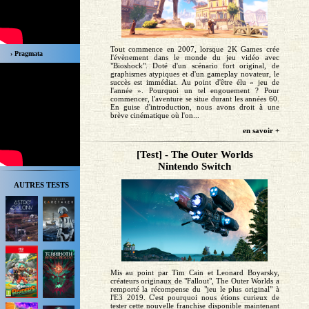
Tout commence en 2007, lorsque 2K Games crée
› Pragmata
l'évènement dans le monde du jeu vidéo avec
"Bioshock". Doté d'un scénario fort original, de
graphismes atypiques et d'un gameplay novateur, le
succès est immédiat. Au point d'être élu « jeu de
l'année ». Pourquoi un tel engouement ? Pour
commencer, l'aventure se situe durant les années 60.
En guise d'introduction, nous avons droit à une
brève cinématique où l'on...
en savoir +
[Test] - The Outer Worlds
Nintendo Switch
AUTRES TESTS
Mis au point par Tim Cain et Leonard Boyarsky,
créateurs originaux de "Fallout", The Outer Worlds a
remporté la récompense du "jeu le plus original" à
l'E3 2019. C'est pourquoi nous étions curieux de
tester cette nouvelle franchise disponible maintenant