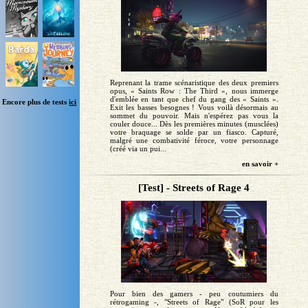
Reprenant la trame scénaristique des deux premiers
opus, « Saints Row : The Third », nous immerge
d'emblée en tant que chef du gang des « Saints ».
Encore plus de tests
ici
Exit les basses besognes ! Vous voilà désormais au
sommet du pouvoir. Mais n'espérez pas vous la
couler douce... Dès les premières minutes (musclées)
votre braquage se solde par un fiasco. Capturé,
malgré une combativité féroce, votre personnage
(créé via un pui...
en savoir +
[Test] - Streets of Rage 4
Pour bien des gamers - peu coutumiers du
rétrogaming -, "Streets of Rage" (SoR pour les