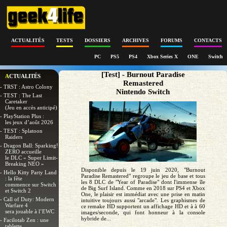
ACTUALITÉS
TESTS
DOSSIERS
ARCHIVES
FORUMS
CONTACTS
PC
PS5
PS4
Xbox Series X
ONE
Switch
[Test] - Burnout Paradise
ACTUALITÉS
Remastered
- TRST : Astro Colony
Nintendo Switch
- TEST : The Last
Caretaker
(Jeu en accès anticipé)
- PlayStation Plus :
les jeux d’août 2026
- TEST : Splatoon
Raiders
- Dragon Ball: Sparking!
ZERO accueille
le DLC « Super Limit-
Breaking NEO »
Disponible depuis le 19 juin 2020, "Burnout
- Hello Kitty Party Land
Paradise Remastered" regroupe le jeu de base et tous
: la fête
les 8 DLC de "Year of Paradise" dont l'immense île
commence sur Switch
de Big Surf Island. Comme en 2018 sur PS4 et Xbox
et Switch 2
One, le plaisir est immédiat avec une prise en matin
- Call of Duty: Modern
intuitive toujours aussi "arcade". Les graphismes de
Warfare 4
ce remake HD supportent un affichage HD et à à 60
sera jouable à l’EWC
images/seconde, qui font honneur à la console
hybride de...
- Facilotab Zen : une
tablette