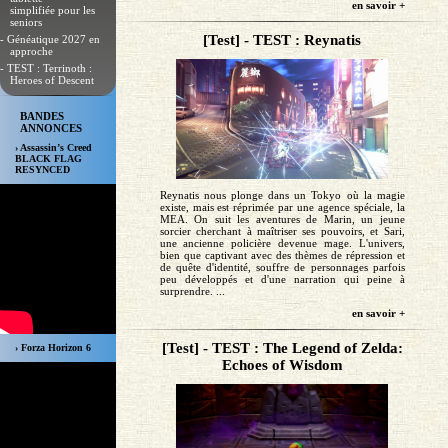
en savoir +
simplifiée pour les
seniors
[Test] - TEST : Reynatis
- Généatique 2027 en
approche
- TEST : Terrinoth :
Heroes of Descent
BANDES
ANNONCES
› Assassin’s Creed
BLACK FLAG
RESYNCED
Reynatis nous plonge dans un Tokyo où la magie
existe, mais est réprimée par une agence spéciale, la
MEA. On suit les aventures de Marin, un jeune
sorcier cherchant à maîtriser ses pouvoirs, et Sari,
une ancienne policière devenue mage. L'univers,
bien que captivant avec des thèmes de répression et
de quête d'identité, souffre de personnages parfois
peu développés et d'une narration qui peine à
surprendre. ...
en savoir +
[Test] - TEST : The Legend of Zelda:
› Forza Horizon 6
Echoes of Wisdom