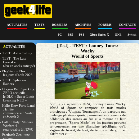
ACTUALITÉS
TESTS
DOSSIERS
ARCHIVES
FORUMS
CONTACTS
PC
PS5
PS4
Xbox Series X
ONE
Switch
[Test] - TEST : Looney Tunes:
ACTUALITÉS
Wacky
- TRST : Astro Colony
World of Sports
- TEST : The Last
Caretaker
(Jeu en accès anticipé)
- PlayStation Plus :
les jeux d’août 2026
- TEST : Splatoon
Raiders
- Dragon Ball: Sparking!
ZERO accueille
le DLC « Super Limit-
Breaking NEO »
Sorti le 27 septembre 2024, Looney Tunes: Wacky
- Hello Kitty Party Land
World of Sports se compose de trois modes
: la fête
principaux : "Ultimate Tournament", un parcours qui
commence sur Switch
mélange plusieurs sports, permettant aux joueurs de
et Switch 2
débloquer des arènes au fur et à mesure de leur
- Call of Duty: Modern
progression, "Sports Mode" où les joueurs peuvent
Warfare 4
se concentrer sur une discipline spécifique, qu'il
sera jouable à l’EWC
s'agisse de basket, de foot, de tennis ou de golf, et
s'affronter e...
- Facilotab Zen : une
tablette