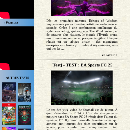
Dès les premières minutes, Echoes of Wisdom
› Pragmata
impressionne par sa direction artistique audacieuse et
soignée. Grâce à une combinaison intelligente du
style cel-shading, qui rappelle The Wind Waker, et
de textures plus réalistes, le monde d'Hyrule prend
une dimension nouvelle, presque tangible. Chaque
région est un tableau vivant : des montagnes
escarpées aux forêts profondes et mystérieuses, sans
oublier les ...
en savoir +
[Test] - TEST : EA Sports FC 25
AUTRES TESTS
Le roi des jeux vidéo de football est de retour. À
quoi s'attendre fin 2024 ? L’un des changements
majeurs dans EA Sports FC 25 réside dans l’ajout du
système FC IQ, une nouvelle fonctionnalité qui
attribue aux joueurs des rôles spécifiques sur le
terrain pour simuler leur comportement réel.