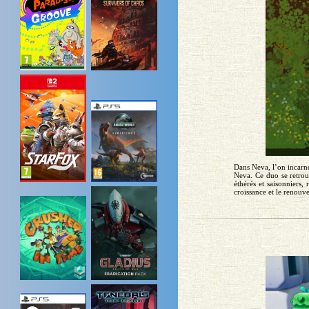
Dans Neva, l’on incarne
Neva. Ce duo se retrou
éthérés et saisonniers,
croissance et le renouv