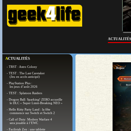
ACTUALITÉ
ACTUALITÉS
- TRST : Astro Colony
- TEST : The Last Caretaker
(Jeu en accès anticipé)
- PlayStation Plus :
les jeux d’août 2026
- TEST : Splatoon Raiders
- Dragon Ball: Sparking! ZERO accueille
le DLC « Super Limit-Breaking NEO »
- Hello Kitty Party Land : la fête
commence sur Switch et Switch 2
- Call of Duty: Modern Warfare 4
sera jouable à l’EWC
- Facilotab Zen : une tablette