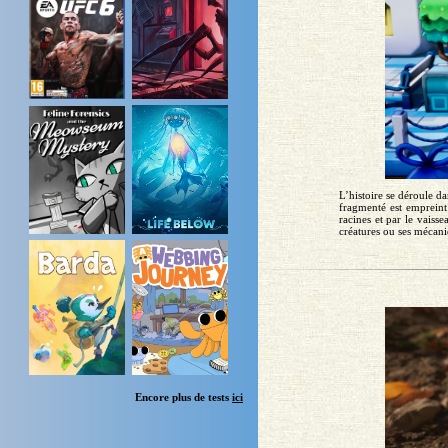
L’histoire se déroule d
fragmenté est empreint
racines et par le vaiss
créatures ou ses mécani
Encore plus de tests
ici