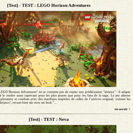
[Test] - TEST : LEGO Horizon Adventures
"LEGO Horizon Adventures" ne se contente pas de copier son prédécesseur "sérieux" : il adapte
 le rendre aussi captivant pour les plus jeunes que pour les fans de la saga. Le jeu alterne
xploration et combats avec des machines inspirées de celles de l’univers original, comme les
derjaws", revues bien sûr avec un look "...
en savoir +
[Test] - TEST : Neva