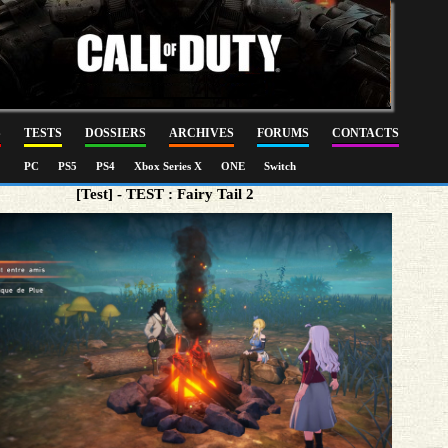
S
TESTS
DOSSIERS
ARCHIVES
FORUMS
CONTACTS
PC
PS5
PS4
Xbox Series X
ONE
Switch
[Test] - TEST : Fairy Tail 2