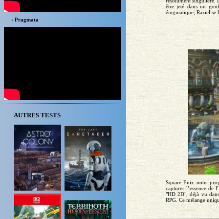
résolument singulière. 
être jeté dans un gou
énigmatique, Raziel se 
› Pragmata
AUTRES TESTS
Square Enix nous prop
capturer l’essence de 
"HD 2D", déjà vu dans 
RPG. Ce mélange unique 