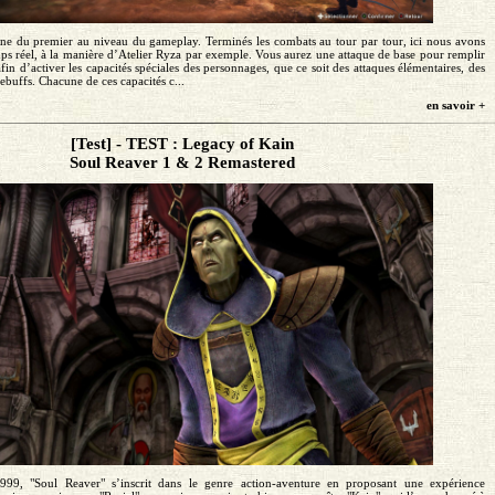
gne du premier au niveau du gameplay. Terminés les combats au tour par tour, ici nous avons
ps réel, à la manière d’Atelier Ryza par exemple. Vous aurez une attaque de base pour remplir
fin d’activer les capacités spéciales des personnages, que ce soit des attaques élémentaires, des
debuffs. Chacune de ces capacités c...
en savoir +
[Test] - TEST : Legacy of Kain
Soul Reaver 1 & 2 Remastered
1999, "Soul Reaver" s’inscrit dans le genre action-aventure en proposant une expérience