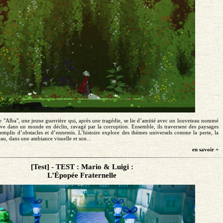
 "Alba", une jeune guerrière qui, après une tragédie, se lie d’amitié avec un louveteau nommé
ve dans un monde en déclin, ravagé par la corruption. Ensemble, ils traversent des paysages
 remplis d’obstacles et d’ennemis. L’histoire explore des thèmes universels comme la perte, la
eau, dans une ambiance visuelle et son...
en savoir +
[Test] - TEST : Mario & Luigi :
L’Épopée Fraternelle