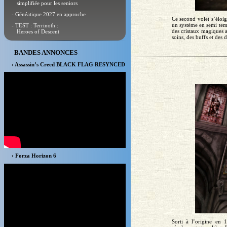
simplifiée pour les seniors
- Généatique 2027 en approche
Ce second volet s’éloi
un système en semi tem
- TEST : Terrinoth :
des cristaux magiques a
Heroes of Descent
soins, des buffs et des 
BANDES ANNONCES
› Assassin’s Creed BLACK FLAG RESYNCED
› Forza Horizon 6
Sorti à l’origine en 