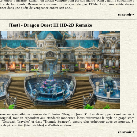
Le joueur y incarne "Raziel", un ancien vampire trahi par son maître "Kain", qui l’a condamné à
ffre de tourments. Ressuscité sous une forme spectrale par l’Elder God, une entité divine
lance dans une quête de vengeance contre son anc...
en savoir +
[Test] - Dragon Quest III HD-2D Remake
ose un sympathique remake de l’illustre "Dragon Quest 3". Les développeurs ont veiller à
l’original, tout en répondant aux standards modernes. Nous retrouvons le style de graphismes
"Octopath Traveler" et dans "Triangle Strategy", encore plus esthétique avec ce nouveau J-
de pixels rétro (bien visibles) et d’effets modern...
en savoir +