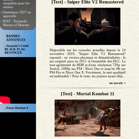
[Test] - Sniper Elite V2 Remastered
simplifiée pour les
seniors
- Généatique 2027 en
approche
- TEST : Terrinoth :
Heroes of Descent
BANDES
ANNONCES
› Assassin’s Creed
BLACK FLAG
Disponible sur les consoles actuelles depuis le 14
RESYNCED
novembre 2019, "Sniper Elite V2 Remastered"
reprend - en version physique et dématérialisées - le
jeu originel paru en 2012 et l'ensemble des DLC. Le
tout agrémenté de HDR et d'une résolution 720p sur
Switch, 1080p sur PS4 / Xbox One et juqu'en 4K sur
PS4 Pro et Xbox One X. Forcément, le saut qualitatif
est indéniable ! Pour le reste, les joueurs ayant déjà...
en savoir +
[Test] - Mortal Kombat 11
› Forza Horizon 6