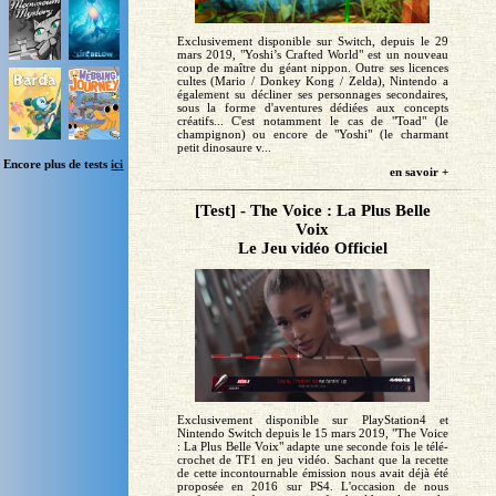
Exclusivement disponible sur Switch, depuis le 29
mars 2019, "Yoshi’s Crafted World" est un nouveau
coup de maître du géant nippon. Outre ses licences
cultes (Mario / Donkey Kong / Zelda), Nintendo a
également su décliner ses personnages secondaires,
sous la forme d'aventures dédiées aux concepts
créatifs... C'est notamment le cas de "Toad" (le
champignon) ou encore de "Yoshi" (le charmant
petit dinosaure v...
Encore plus de tests
ici
en savoir +
[Test] - The Voice : La Plus Belle
Voix
Le Jeu vidéo Officiel
Exclusivement disponible sur PlayStation4 et
Nintendo Switch depuis le 15 mars 2019, "The Voice
: La Plus Belle Voix" adapte une seconde fois le télé-
crochet de TF1 en jeu vidéo. Sachant que la recette
de cette incontournable émission nous avait déjà été
proposée en 2016 sur PS4. L'occasion de nous