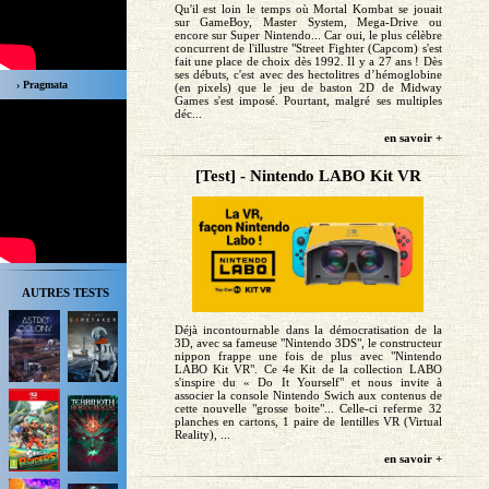
Qu'il est loin le temps où Mortal Kombat se jouait
sur GameBoy, Master System, Mega-Drive ou
encore sur Super Nintendo... Car oui, le plus célèbre
concurrent de l'illustre "Street Fighter (Capcom) s'est
fait une place de choix dès 1992. Il y a 27 ans ! Dès
ses débuts, c'est avec des hectolitres d’hémoglobine
› Pragmata
(en pixels) que le jeu de baston 2D de Midway
Games s'est imposé. Pourtant, malgré ses multiples
déc...
en savoir +
[Test] - Nintendo LABO Kit VR
AUTRES TESTS
Déjà incontournable dans la démocratisation de la
3D, avec sa fameuse "Nintendo 3DS", le constructeur
nippon frappe une fois de plus avec "Nintendo
LABO Kit VR". Ce 4e Kit de la collection LABO
s'inspire du « Do It Yourself" et nous invite à
associer la console Nintendo Swich aux contenus de
cette nouvelle "grosse boite"... Celle-ci referme 32
planches en cartons, 1 paire de lentilles VR (Virtual
Reality), ...
en savoir +