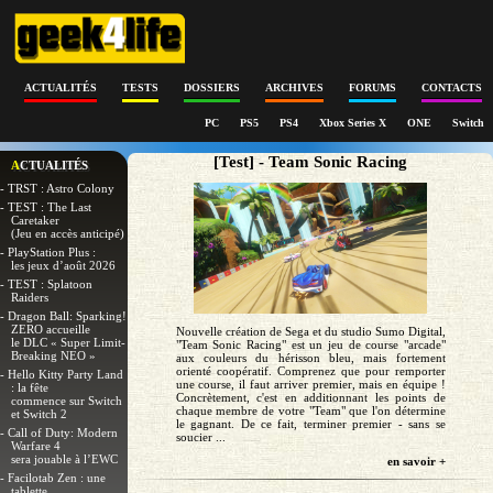
ACTUALITÉS
TESTS
DOSSIERS
ARCHIVES
FORUMS
CONTACTS
PC
PS5
PS4
Xbox Series X
ONE
Switch
[Test] - Team Sonic Racing
ACTUALITÉS
- TRST : Astro Colony
- TEST : The Last
Caretaker
(Jeu en accès anticipé)
- PlayStation Plus :
les jeux d’août 2026
- TEST : Splatoon
Raiders
- Dragon Ball: Sparking!
ZERO accueille
Nouvelle création de Sega et du studio Sumo Digital,
le DLC « Super Limit-
"Team Sonic Racing" est un jeu de course "arcade"
Breaking NEO »
aux couleurs du hérisson bleu, mais fortement
orienté coopératif. Comprenez que pour remporter
- Hello Kitty Party Land
une course, il faut arriver premier, mais en équipe !
: la fête
Concrètement, c'est en additionnant les points de
commence sur Switch
chaque membre de votre "Team" que l'on détermine
et Switch 2
le gagnant. De ce fait, terminer premier - sans se
- Call of Duty: Modern
soucier ...
Warfare 4
sera jouable à l’EWC
en savoir +
- Facilotab Zen : une
tablette